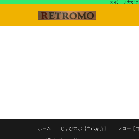
スポーツ大好き
アラフォースポーツ馬鹿『じょびスポ』と60’s〜80's
ホーム
じょびスポ【自己紹介】
メロー【