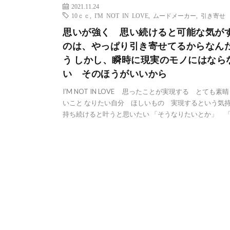
2021.11.24
10ｃｃ
,
I'M NOT IN LOVE
,
ムードメーカー
,
引き寄せ
思いが強く 思い続けると可能な気が
のは、やっぱり引き寄せてるからなん
う しかし、瞬時に現実のモノにはなら
い そのほうがいいから
I’M NOT IN LOVE 思ったことが実現する とても素
いこと なりたい自分 ほしいもの 実現するという気
持ち続けると叶うと思いたい 「そうなりたいとか」 「 [