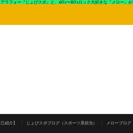
アラフォー『じょびスポ』と、60’s〜80’sロック大好きな『メロー』
ロック好きの『メロー』がコンビでディープなブログを展開中。
自己紹介】
じょびスポブログ（スポーツ系担当）
メローブログ