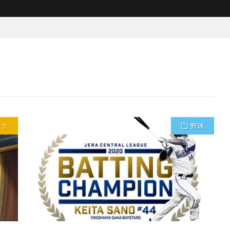
ック
野球