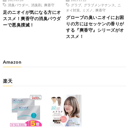
消臭パウダー
,
消臭剤
,
爽香守
グラブ
,
グラブメンテナンス
,
ニ
オイ対策
,
ミズノ
,
爽香守
足のニオイが気になる方にオ
グローブの臭いニオイにお困
ススメ！爽香守の消臭パウダ
りの方にはセッケンの香りが
ーで悪臭撲滅！
する『爽香守』シリーズがオ
ススメ！
Amazon
楽天