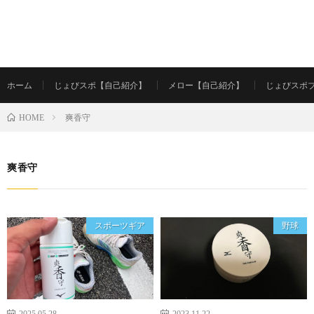
ホーム
じょびスポ【自己紹介】
メロー【自己紹介】
じょびスポ
爽香守
HOME
爽香守
スポーツギア
野球
2025.05.28
2023.11.22