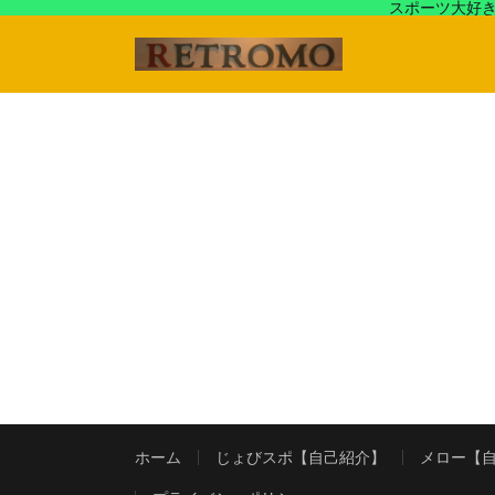
スポーツ大好き
アラフォースポーツ馬鹿『じょびスポ』と60’s〜80's
ホーム
じょびスポ【自己紹介】
メロー【