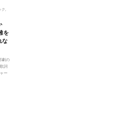
ック
,
か
難を
れな
部劇の
歌詞
ャー