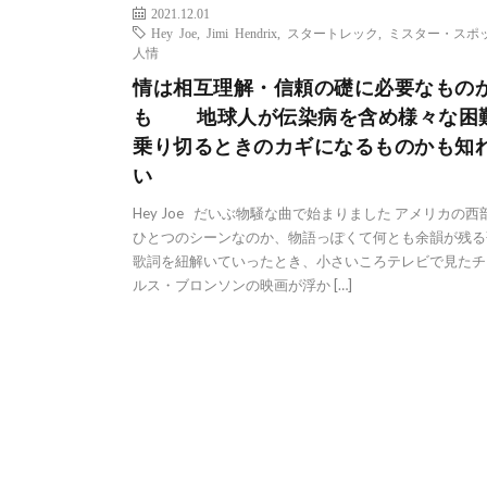
2021.12.01
Hey Joe
,
Jimi Hendrix
,
スタートレック
,
ミスター・スポ
人情
情は相互理解・信頼の礎に必要なもの
も 地球人が伝染病を含め様々な困
乗り切るときのカギになるものかも知
い
Hey Joe だいぶ物騒な曲で始まりました アメリカの西
ひとつのシーンなのか、物語っぽくて何とも余韻が残る
歌詞を紐解いていったとき、小さいころテレビで見たチ
ルス・ブロンソンの映画が浮か […]