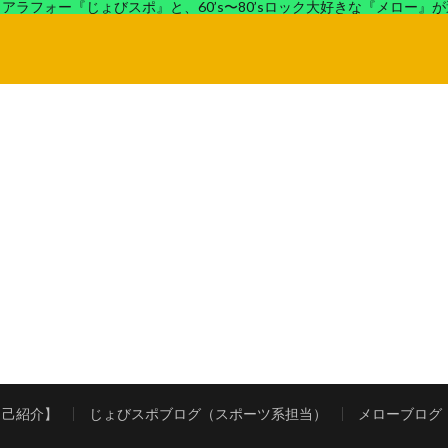
アラフォー『じょびスポ』と、60’s〜80’sロック大好きな『メロー』
ロック好きの『メロー』がコンビでディープなブログを展開中。
自己紹介】
じょびスポブログ（スポーツ系担当）
メローブログ