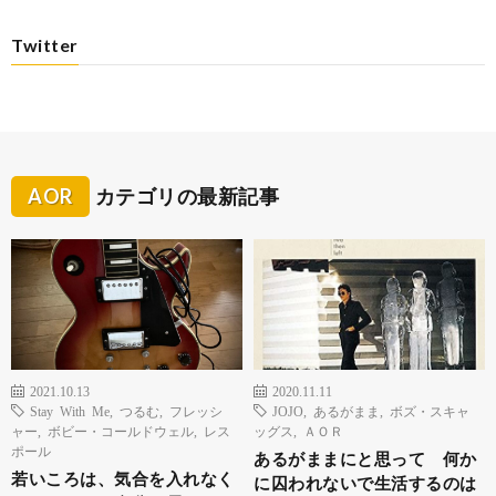
Twitter
AOR
カテゴリの最新記事
2021.10.13
2020.11.11
Stay With Me
,
つるむ
,
フレッシ
JOJO
,
あるがまま
,
ボズ・スキャ
ャー
,
ボビー・コールドウェル
,
レス
ッグス
,
ＡＯＲ
ポール
あるがままにと思って 何か
若いころは、気合を入れなく
に囚われないで生活するのは