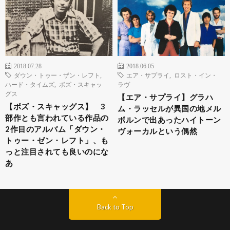
2018.07.28
2018.06.05
ダウン・トゥー・ザン・レフト
,
エア・サプライ
,
ロスト・イン・
ハード・タイムズ
,
ボズ・スキャッ
ラヴ
グス
【エア・サプライ】グラハ
【ボズ・スキャッグス】 3
ム・ラッセルが異国の地メル
部作とも言われている作品の
ボルンで出あったハイトーン
2作目のアルバム「ダウン・
ヴォーカルという偶然
トゥー・ゼン・レフト」、も
っと注目されても良いのにな
あ
Back to Top