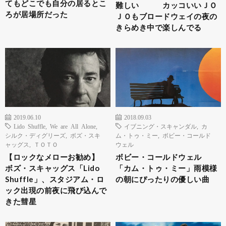
てもどこでも自分の居るとこ
難しい カッコいいＪＯ
ろが居場所だった
ＪＯもブロードウェイの夜の
きらめき中で楽しんでる
2019.06.10
2018.09.03
Lido Shuffle
,
We are All Alone
,
イブニング・スキャンダル
,
カ
シルク・ディグリーズ
,
ボズ・スキ
ム・トゥ・ミー
,
ボビー・コールド
ャッグス
,
ＴＯＴＯ
ウェル
【ロックなメローお勧め】
ボビー・コールドウェル
ボズ・スキャッグス「Lido
「カム・トゥ・ミー」雨模様
Shuffle」、スタジアム・ロ
の朝にぴったりの優しい曲
ック出現の前夜に飛び込んで
きた彗星