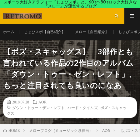
スポーツ大好きアラフォー『じょびスポ』と、60’s〜80’sロック大好きな
『メロー』が運営するブログ
ホーム
じょびスポ【自己紹介】
メロー【自己紹介】
じょびスポ
【ボズ・スキャッグス】 3部作とも
言われている作品の2作目のアルバム
「ダウン・トゥー・ゼン・レフト」、
もっと注目されても良いのになあ
2018.07.28
AOR
ダウン・トゥー・ザン・レフト
,
ハード・タイムズ
,
ボズ・スキャッ
グス
メローブログ（ミュージック系担当）
AOR
【ボズ・ス
HOME