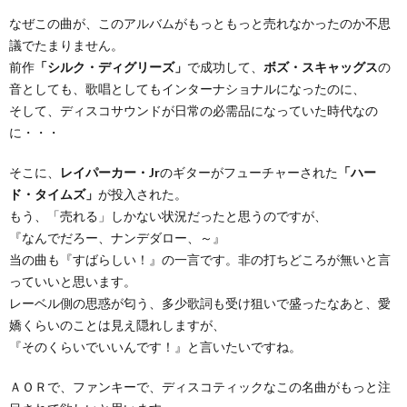
なぜこの曲が、このアルバムがもっともっと売れなかったのか不思
議でたまりません。
前作
「シルク・ディグリーズ」
で成功して、
ボズ・スキャッグス
の
音としても、歌唱としてもインターナショナルになったのに、
そして、ディスコサウンドが日常の必需品になっていた時代なの
に・・・
そこに、
レイパーカー・Jr
のギターがフューチャーされた
「ハー
ド・タイムズ」
が投入された。
もう、「売れる」しかない状況だったと思うのですが、
『なんでだろー、ナンデダロー、～』
当の曲も『すばらしい！』の一言です。非の打ちどころが無いと言
っていいと思います。
レーベル側の思惑が匂う、多少歌詞も受け狙いで盛ったなあと、愛
嬌くらいのことは見え隠れしますが、
『そのくらいでいいんです！』と言いたいですね。
ＡＯＲで、ファンキーで、ディスコティックなこの名曲がもっと注