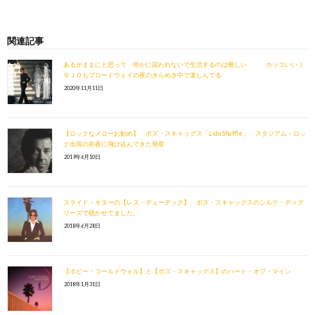
関連記事
あるがままにと思って 何かに囚われないで生活するのは難しい カッコいいＪ
ＯＪＯもブロードウェイの夜のきらめき中で楽しんでる
2020年11月11日
【ロックなメローお勧め】 ボズ・スキャッグス「Lido Shuffle」、スタジアム・ロッ
ク出現の前夜に飛び込んできた彗星
2019年6月10日
スライド・ギターの【レス・デューデック】、ボズ・スキャッグスのシルク・ディグ
リーズで聴かせてました。
2018年6月28日
【ボビー・コールドウェル】と【ボズ・スキャッグス】のハート・オブ・マイン
2018年1月31日