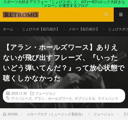
スポーツ大好きアラフォー『じょびスポ』と、60’s〜80’sロック大好きな
『メロー』が運営するブログ
ホーム
じょびスポ【自己紹介】
メロー【自己紹介】
じょびスポ
【アラン・ホールズワース】ありえ
ないが飛び出すフレーズ、『いった
いどう弾いてんだ？』って放心状態で
聴くしかなかった
2018.11.30
フュージョン
アイバニーズ
,
アラン・ホールズワース
,
ギブソンＳＧ
,
ライトハンド
メローブログ（ミュージック系担当）
フュージョン
【
HOME