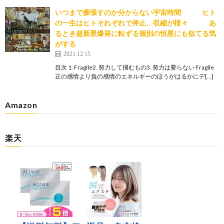
いつまで膨張すのか分からない宇宙時間 ヒト
の一生はヒトそれぞれで停止、収縮が様々 あ
るとき超新星爆発に転ずる個別の恒星にも似てる気
がする
2021.12.15
目次 1. Fragile2. 努力して掴むもの3. 努力は要らない Fragile
正の感情より負の感情のエネルギーのほうがはるかにデ[…]
Amazon
楽天