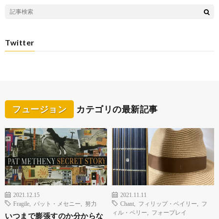
Twitter
フュージョン
カテゴリの最新記事
2021.12.15
2021.11.11
Fragile
,
パット・メセニー
,
努力
Chant
,
フィリップ・ベイリー
,
フ
ィル・ペリー
,
フォープレイ
いつまで膨張すのか分からな