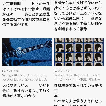
自分から放り投げてないから
い宇宙時間 ヒトの一生
捨ててるとは感じず失ったに
はヒトそれぞれで停止、収縮
なってるけど、止めようがな
が様々 あるとき超新星
いから結果は同じ 単調な
爆発に転ずる個別の恒星にも
考えや振る舞いで新しい何か
似てる気がする
を創造するって素敵
2021.05.09
2021.04.27
Night Rhythms
,
リー・リトナー
,
And I Love Her
,
パット・メセニ
人にやさしい人
,
自分にやさしい人
ー
,
ビートルズ
,
大和民族
,
草食動物
人にやさしい人 いい具
多様性を求められている現代
合に、折り合いをつけて行く
世
精神が大事なのかも
界
いつから人は争うようになっ
てしまったのかなあ