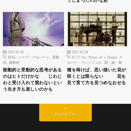
2021.03.30
2021.03.28
RISE
,
ハープ・アルバート
,
受動
Fo Fi Fo
,
Pieces of a Dream
,
グ
的
,
能動的
ロバー・ワシントンJr.
,
因・縁・果
能動的と受動的な思考がある
種を蒔けば、思い描いた花が
のはヒトだけかな じわじ
咲くとは限らない 花を
わと受け入れて競わないとい
見て育て方を見つめなおせる
う生き方も楽しいのかも
Back to Top