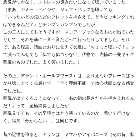
想像がつかなく、ストレスの塊みたいになって聴いていました。
（まあ、ジミー・ペイジや、ジェフ・ベックを聴いても
『いったいどの弦のどのフレットを押さえて、どうピッキングすれ
ばできるんだ？』とチンプンカンプンでしたが、
この二人にしてもそうですが、スコア・ブックなるものが出ていた
りして、それを基に一音一音たどって行ったりしてました。それ
で、ある程度、譜面とおりに覚えて友達に『ちょっと聴いて！』っ
て演ってみせても「似ても似つかない」代物で、内輪の一発ギャグ
程度のものでした。よく笑いました。）
その上、アラン（・ホールズワース）は、ありえないフレーズばっ
かり聴こえてくる感じで、「全く理解不能」で放心状態になる感覚
でしたね。
画像が出てくるようになって、「あの指の長さだから押さえれるん
だ！」って、至極納得しましたが、
画像見てても、その早弾きはどう演っているのか、着いて行けな
く、結局「分からない！」は同じです。
昔の記憶を辿ると、アランは、ヤマハやアイバニーズ（その昔、私