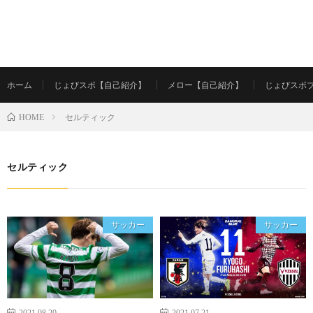
ホーム
じょびスポ【自己紹介】
メロー【自己紹介】
じょびスポ
セルティック
HOME
セルティック
サッカー
サッカー
2021.08.20
2021.07.21