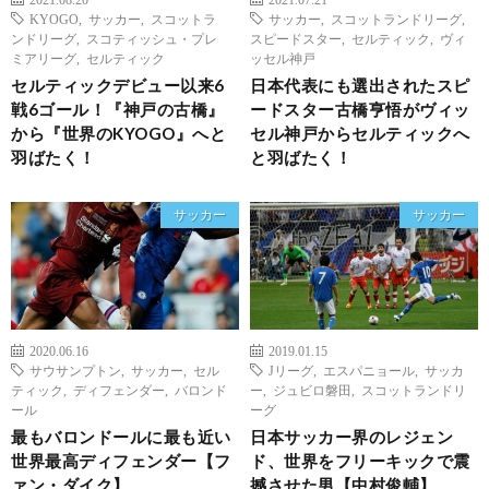
KYOGO
,
サッカー
,
スコットラ
サッカー
,
スコットランドリーグ
,
ンドリーグ
,
スコティッシュ・プレ
スピードスター
,
セルティック
,
ヴィ
ミアリーグ
,
セルティック
ッセル神戸
セルティックデビュー以来6
日本代表にも選出されたスピ
戦6ゴール！『神戸の古橋』
ードスター古橋亨悟がヴィッ
から『世界のKYOGO』へと
セル神戸からセルティックへ
羽ばたく！
と羽ばたく！
サッカー
サッカー
2020.06.16
2019.01.15
サウサンプトン
,
サッカー
,
セル
Jリーグ
,
エスパニョール
,
サッカ
ティック
,
ディフェンダー
,
バロンド
ー
,
ジュビロ磐田
,
スコットランドリ
ール
ーグ
最もバロンドールに最も近い
日本サッカー界のレジェン
世界最高ディフェンダー【フ
ド、世界をフリーキックで震
ァン・ダイク】
撼させた男【中村俊輔】