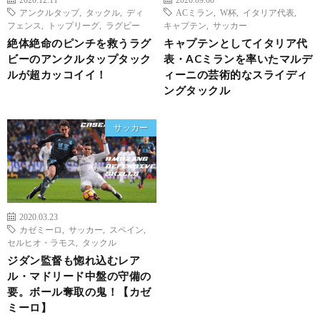
アンクルタップ
,
タックル
,
ディ
ACミラン
,
W杯
,
イタリア代表
,
フェンス
,
トップリーグ
,
ラグビー
キャプテン
,
サッカー
絶体絶命のピンチを救うラグ
キャプテンとしてイタリア代
ビーのアンクルタップタック
表・ACミランを率いたマルデ
ルが超カッコイイ！
ィーニの芸術的なスライディ
ングタックル
サッカー
2020.03.23
カゼミーロ
,
サッカー
,
スペイン
,
セルヒオ・ラモス
,
タックル
ジダン監督も惚れ込むレア
ル・マドリード中盤の守備の
要。ボール奪取の鬼！【カゼ
ミーロ】