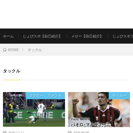
ホーム
じょびスポ【自己紹介】
メロー【自己紹介】
じょびスポ
タックル
HOME
タックル
ラグビー・アメフト
サッカー
2020.12.11
2020.09.08