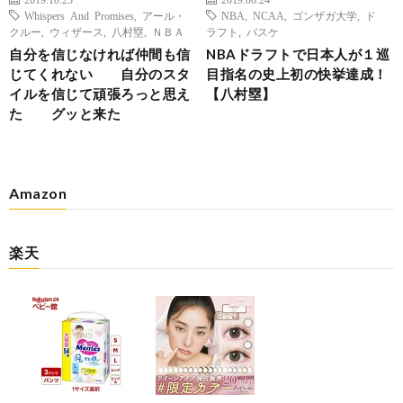
Whispers And Promises
,
アール・
NBA
,
NCAA
,
ゴンザガ大学
,
ド
クルー
,
ウィザース
,
八村塁
,
ＮＢＡ
ラフト
,
バスケ
自分を信じなければ仲間も信
NBAドラフトで日本人が１巡
じてくれない 自分のスタ
目指名の史上初の快挙達成！
イルを信じて頑張ろっと思え
【八村塁】
た グッと来た
Amazon
楽天