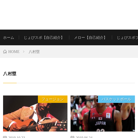
ホーム
じょびスポ【自己紹介】
メロー【自己紹介】
じょびスポ
八村塁
HOME
八村塁
フュージョン
バスケットボール
2019.10.23
2019.06.24