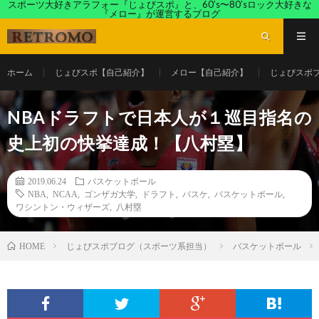
スポーツ大好きアラフォー『じょびスポ』と、60’s〜80’sロック大好きな
『メロー』が運営するブログ
ホーム
じょびスポ【自己紹介】
メロー【自己紹介】
じょびスポ
NBAドラフトで日本人が１巡目指名の
史上初の快挙達成！【八村塁】
2019.06.24
バスケットボール
NBA
,
NCAA
,
ゴンザガ大学
,
ドラフト
,
バスケ
,
バスケットボール
,
ワシントン・ウィザーズ
,
八村塁
じょびスポブログ（スポーツ系担当）
バスケットボール
HOME