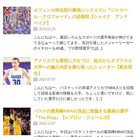
オフェンス特化型の最強シックスマン『ジャマー
ル・クロフォード』の必殺技【シェイク アンド
ベイク】
2019.03.29
こんにちはー。 最近いろんなスポーツの選手寿命が伸びてき
てるなぁーって感じてます。 先日引退したメジャーリーガー
のイチローも45歳。 プロ野球選手では[…]
アメリカでも着実に力をつけ、短大からネブラスカ
大学への編入内定を勝ち取ったシューター【富永啓
生】
2020.07.07
こんにちはー。 バスケットの本場アメリカでNBA入りを目指
して頑張る若者の情報を入手。 ちょっと遅いですけど、気に
していた選手だけに嬉しかったです。 […]
バスケの最高峰NBAの頂点に君臨する最高の選手
『The King』【レブロン・ジェームズ】
2018.12.07
こんにちはー。 今日はバスケットボールの最高峰NBAの頂点