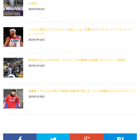
を達成！
2021年10月6日
いろんな意味でミラクルプレーを起こしまくる愛されキャラプレイヤー【ジャベー
ル・マギー】
2021年9月16日
観客席をみんなが大注目！ソロパートが印象的な応援歌【ダイナミック琉球】
2021年6月16日
遠藤航・デュエルの強さの秘密は高級車が買えるくらいの総額をかけたマウスピース
2021年5月20日