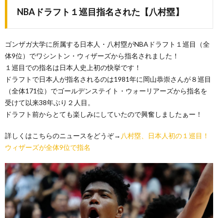
NBAドラフト１巡目指名された【八村塁】
ゴンザガ大学に所属する日本人・八村塁がNBAドラフト１巡目（全
体9位）でワシントン・ウィザーズから指名されました！
１巡目での指名は日本人史上初の快挙です！
ドラフトで日本人が指名されるのは1981年に岡山恭崇さんが８巡目
（全体171位）でゴールデンステイト・ウォーリアーズから指名を
受けて以来38年ぶり２人目。
ドラフト前からとても楽しみにしていたので興奮しましたぁー！
詳しくはこちらのニュースをどうぞ→
八村塁、日本人初の１巡目！
ウィザーズが全体9位で指名