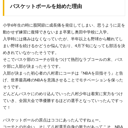
バスケットボールを始めた理由
小学6年生の時に股関節に成長痛を発症してしまい、思うように足を
動かせず練習に復帰できないまま卒業し奥田中学校に入学。
入学時には痛みはなくなっていたが、半年以上も野球から離れてし
まい野球を続けるかどうか悩んでおり、4月下旬になっても部活を決
めきれていなかったそうです。
そこでバスケ部のコーチが目をつけて熱烈なラブコールの末、バス
ケ部に入部が決まったそうです。
入部が決まった初心者の八村君にコーチは『NBAを目指そう』と告
げ、世界最高峰のNBAを意識させることでモチベーションを保った
そうです。
どんどんバスケにのめり込んでいった八村少年は着実に実力をつけ
ていき、全国大会で準優勝するほどの選手となっていったんですっ
て！
バスケットボールの原点はココにあったんですねぇー。
コーチとの出会い、そして八村選手自身の努力があってこそ、NBA