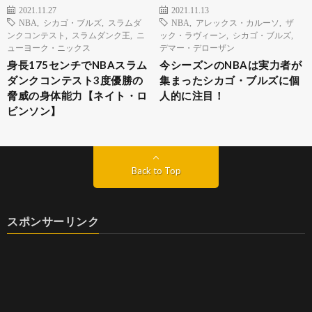
2021.11.27
2021.11.13
NBA
,
シカゴ・ブルズ
,
スラムダ
NBA
,
アレックス・カルーソ
,
ザ
ンクコンテスト
,
スラムダンク王
,
ニ
ック・ラヴィーン
,
シカゴ・ブルズ
,
ューヨーク・ニックス
デマー・デローザン
身長175センチでNBAスラム
今シーズンのNBAは実力者が
ダンクコンテスト3度優勝の
集まったシカゴ・ブルズに個
脅威の身体能力【ネイト・ロ
人的に注目！
ビンソン】
Back to Top
スポンサーリンク