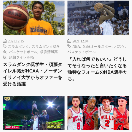
2021.12.15
2021.12.04
スラムダンク
,
スラムダンク奨学
NBA
,
NBAオールスター
,
バスケ
,
金
,
バスケットボール
,
横浜清風高
バスケットボール
校
,
須藤タイレル拓
『入れば何でもいい』どうし
スラムダンク奨学生・須藤タ
てそうなったと言いたくなる
イレル拓がNCAA・ノーザン
独特なフォームのNBA選手た
イリノイ大学からオファーを
ち。
受ける活躍