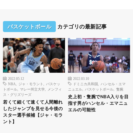
バスケットボール
カテゴリの最新記事
2022.05.12
2022.03.10
NBA
,
ジャ・モラント
,
バスケッ
ドミニカ共和国
,
ハンセル・エマ
トボール
,
マレー州立大学
,
メンフィ
ニュエル
,
バスケットボール
,
隻腕
ス・グリズリーズ
史上初・隻腕でNBA入りを目
若くて細くて速くて人間離れ
指す男がハンセル・エマニュ
したジャンプを見せる今後の
エルの可能性
スター選手候補【ジャ・モラ
ント】