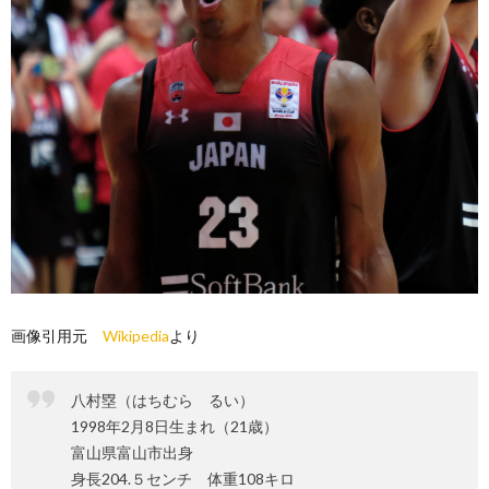
画像引用元
Wikipedia
より
八村塁（はちむら るい）
1998年2月8日生まれ（21歳）
富山県富山市出身
身長204.５センチ 体重108キロ