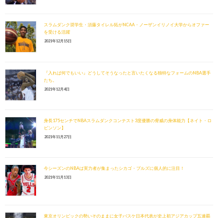
スラムダンク奨学生・須藤タイレル拓がNCAA・ノーザンイリノイ大学からオファー
を受ける活躍
2021年12月15日
『入れば何でもいい』どうしてそうなったと言いたくなる独特なフォームのNBA選手
たち。
2021年12月4日
身長175センチでNBAスラムダンクコンテスト3度優勝の脅威の身体能力【ネイト・ロ
ビンソン】
2021年11月27日
今シーズンのNBAは実力者が集まったシカゴ・ブルズに個人的に注目！
2021年11月13日
東京オリンピックの勢いそのままに女子バスケ日本代表が史上初アジアカップ五連覇