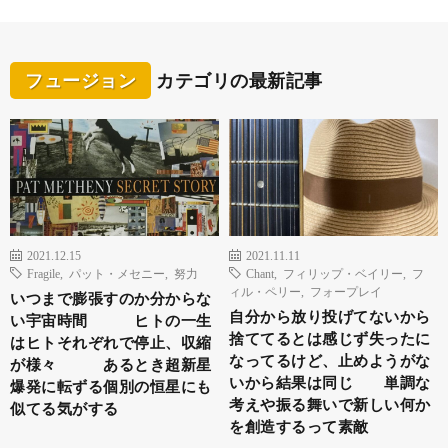
フュージョン
カテゴリの最新記事
2021.12.15
2021.11.11
Fragile
,
パット・メセニー
,
努力
Chant
,
フィリップ・ベイリー
,
フ
ィル・ペリー
,
フォープレイ
いつまで膨張すのか分からな
自分から放り投げてないから
い宇宙時間 ヒトの一生
捨ててるとは感じず失ったに
はヒトそれぞれで停止、収縮
なってるけど、止めようがな
が様々 あるとき超新星
いから結果は同じ 単調な
爆発に転ずる個別の恒星にも
考えや振る舞いで新しい何か
似てる気がする
を創造するって素敵