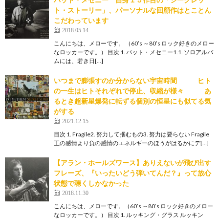
ト・ストーリー」、パーソナルな回顧作はとことん
こだわっています
2018.05.14
こんにちは、メローです。 （60’s ～80’s ロック好きのメロー
なロッカーです。） 目次 1. パット・メセニー1.1. ソロアルバ
ムには、若き日[…]
いつまで膨張すのか分からない宇宙時間 ヒト
の一生はヒトそれぞれで停止、収縮が様々 あ
るとき超新星爆発に転ずる個別の恒星にも似てる気
がする
2021.12.15
目次 1. Fragile2. 努力して掴むもの3. 努力は要らない Fragile
正の感情より負の感情のエネルギーのほうがはるかにデ[…]
【アラン・ホールズワース】ありえないが飛び出す
フレーズ、『いったいどう弾いてんだ？』って放心
状態で聴くしかなかった
2018.11.30
こんにちは、メローです。（60’s ～80’s ロック好きのメロー
なロッカーです。） 目次 1. ルッキング・グラス ルッキン