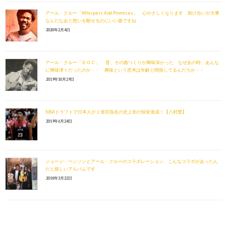
アール・クルー「Whispers And Promises」 心やさしくなります 助け合いが大事
なんだなあと想いを馳せるのにいい曲ですね
2020年2月4日
アール・クルー「ＤＯＣ」 昔、その曲つくりが興味深かった なぜあの時、あんな
に興味津々だったのか・・ 興味という思考は年齢と関係してるんだろか・・
2019年10月29日
NBAドラフトで日本人が１巡目指名の史上初の快挙達成！【八村塁】
2019年6月24日
ジョージ・ベンソンとアール・クルーのコラボレーション、こんなコラボがあったん
だと嬉しいアルバムです
2018年3月22日