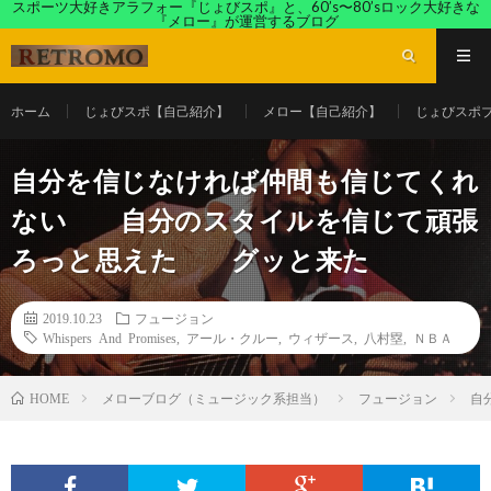
スポーツ大好きアラフォー『じょびスポ』と、60’s〜80’sロック大好きな
『メロー』が運営するブログ
ホーム
じょびスポ【自己紹介】
メロー【自己紹介】
じょびスポ
自分を信じなければ仲間も信じてくれ
ない 自分のスタイルを信じて頑張
ろっと思えた グッと来た
2019.10.23
フュージョン
Whispers And Promises
,
アール・クルー
,
ウィザース
,
八村塁
,
ＮＢＡ
メローブログ（ミュージック系担当）
フュージョン
自
HOME