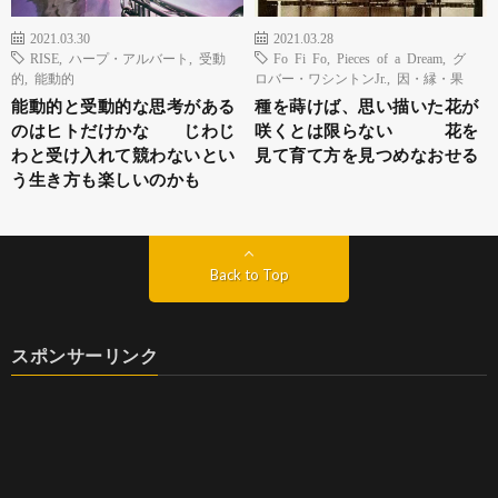
2021.03.30
2021.03.28
RISE
,
ハープ・アルバート
,
受動
Fo Fi Fo
,
Pieces of a Dream
,
グ
的
,
能動的
ロバー・ワシントンJr.
,
因・縁・果
能動的と受動的な思考がある
種を蒔けば、思い描いた花が
のはヒトだけかな じわじ
咲くとは限らない 花を
わと受け入れて競わないとい
見て育て方を見つめなおせる
う生き方も楽しいのかも
Back to Top
スポンサーリンク