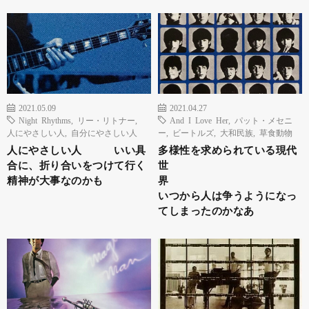
2021.05.09
2021.04.27
Night Rhythms
,
リー・リトナー
,
And I Love Her
,
パット・メセニ
人にやさしい人
,
自分にやさしい人
ー
,
ビートルズ
,
大和民族
,
草食動物
人にやさしい人 いい具
多様性を求められている現代
合に、折り合いをつけて行く
世
精神が大事なのかも
界
いつから人は争うようになっ
てしまったのかなあ