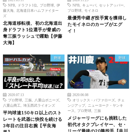
NPB
,
ドラフト1位
,
プロ野球
,
伊
NPB
,
キューバ
,
セットアッパー
,
藤大海
,
北海道日本ハムファイター
プロ野球
,
モイネロ
ズ
最優秀中継ぎ投手賞を獲得し
北海道移転後、初の北海道出
たモイネロのカーブがエグ
身ドラフト1位選手が脅威の
イ！
奪三振ラッシュで躍動【伊藤
大海】
野球
野球
2020.07.13
2020.06.08
プロ野球
,
三振
,
八重山ポニーズ
,
オリックス・バファローズ
,
チェ
八重山商工
,
埼玉西武ライオンズ
ンジアップ
,
ニューヨーク・ヤンキ
ース
,
プロ野球
,
三振
平均球速150キロ以上のスト
メジャーリーグにも挑戦した
レートを武器に快投を続ける
初代オタクプレイヤー、セ・
3年目の注目右腕【平良海
リーグ最後の20勝投手【井川