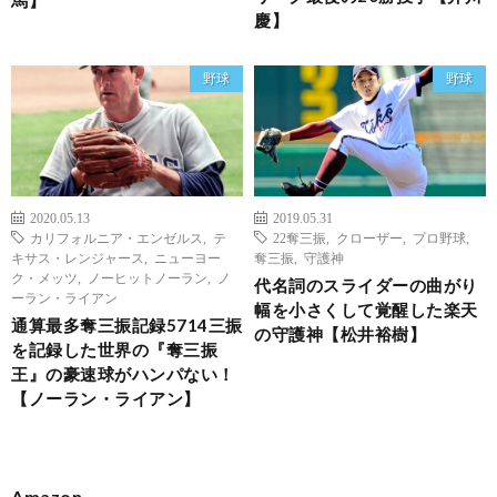
馬】
慶】
野球
野球
2020.05.13
2019.05.31
カリフォルニア・エンゼルス
,
テ
22奪三振
,
クローザー
,
プロ野球
,
キサス・レンジャース
,
ニューヨー
奪三振
,
守護神
ク・メッツ
,
ノーヒットノーラン
,
ノ
代名詞のスライダーの曲がり
ーラン・ライアン
幅を小さくして覚醒した楽天
通算最多奪三振記録5714三振
の守護神【松井裕樹】
を記録した世界の『奪三振
王』の豪速球がハンパない！
【ノーラン・ライアン】
Amazon