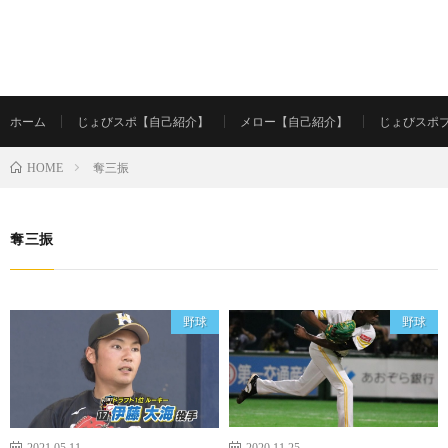
ホーム
じょびスポ【自己紹介】
メロー【自己紹介】
じょびスポ
奪三振
HOME
奪三振
野球
野球
2021.05.11
2020.11.25