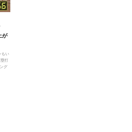
一
上が
ンもい
三塁打
ング