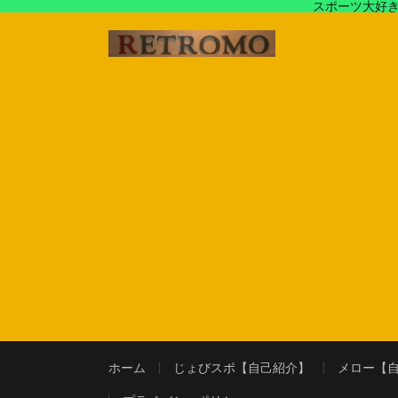
スポーツ大好き
アラフォースポーツ馬鹿『じょびスポ』と60’s〜80's
ホーム
じょびスポ【自己紹介】
メロー【