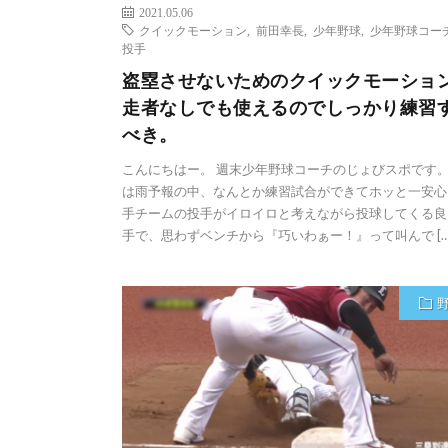
2021.05.06
クイックモーション
,
前田幸長
,
少年野球
,
少年野球コー
投手
盗塁させないためのクイックモーショ
走者なしでも使えるのでしっかり練習
べき。
こんにちはー。 週末少年野球コーチのじょびスポです。
は雨予報の中、なんとか練習試合ができてホッと一安心
手チームの投手がイロイロと考えながら投球してくる良
手で、思わずベンチから『巧いわぁー！』って叫んで […