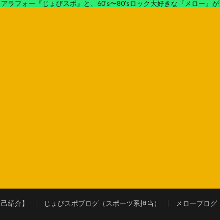
アラフォー『じょびスポ』と、60’s〜80’sロック大好きな『メロー』
ロック好きの『メロー』がコンビでディープなブログを展開中。
自己紹介】
じょびスポブログ（スポーツ系担当）
メローブログ