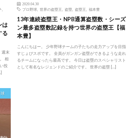
2020.04.30
チ
,
プロ野球
,
世界の盗塁王
,
盗塁
,
盗塁王
,
福本豊
13年連続盗塁王・NPB通算盗塁数・シーズ
ンは
ン最多盗塁数記録を持つ世界の盗塁王【福
する
本豊】
こんにちはー。 少年野球チームの子たちの走力アップを目指
 週末
すじょびスポです。 全員がガンガン盗塁ができるような走れ
。 相
るチームになったら最高です。 今日は盗塁のスペシャリスト
い投
として有名なレジェンドのご紹介です。 世界の盗塁 […]
]
野球