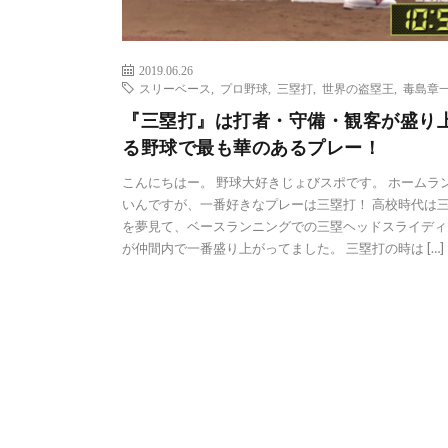
2019.06.26
スリーベース
,
プロ野球
,
三塁打
,
世界の盗塁王
,
毒島章
『三塁打』は打者・守備・観客が盛り
る野球で最も華のあるプレー！
こんにちはー。 野球大好きじょびスポです。 ホームラ
いんですが、一番好きなプレーは三塁打！ 高校時代は
を夢見て、ベースランニングでの三塁ヘッドスライディ
が仲間内で一番盛り上がってました。 三塁打の時は […]