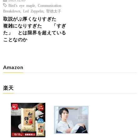
Bird’s eye maple
,
Communication
Breakdown
,
Led Zeppelin
,
聖徳太子
取説がぶ厚くなりすぎた
複雑になりすぎた 「すぎ
た」 とは限界を超えている
ことなのか
Amazon
楽天