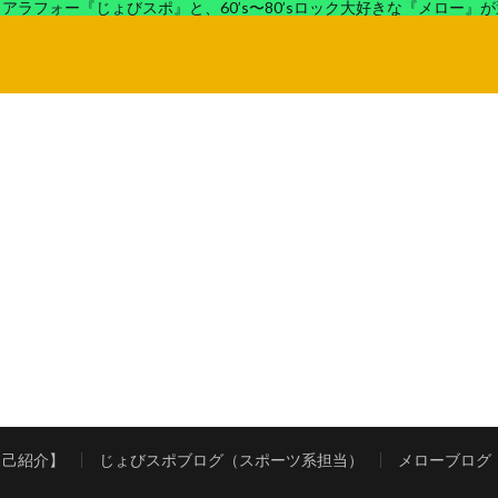
アラフォー『じょびスポ』と、60’s〜80’sロック大好きな『メロー』
ロック好きの『メロー』がコンビでディープなブログを展開中。
自己紹介】
じょびスポブログ（スポーツ系担当）
メローブログ