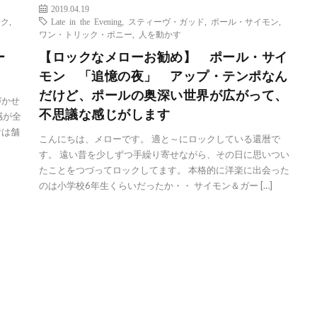
2019.04.19
ーク
,
Late in the Evening
,
スティーヴ・ガッド
,
ポール・サイモン
,
ワン・トリック・ポニー
,
人を動かす
ー
【ロックなメローお勧め】 ポール・サイ
モン 「追憶の夜」 アップ・テンポなん
だけど、ポールの奥深い世界が広がって、
づかせ
不思議な感じがします
ド感が全
昔は舗
こんにちは、メローです。 適と～にロックしている還暦で
す。 遠い昔を少しずつ手繰り寄せながら、その日に思いつい
たことをつづってロックしてます。 本格的に洋楽に出会った
のは小学校6年生くらいだったか・・ サイモン＆ガー […]