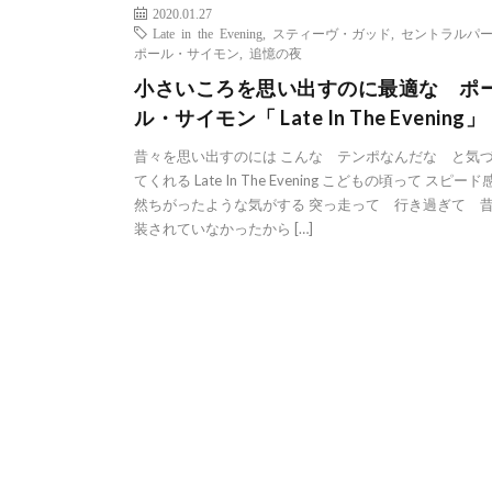
2020.01.27
Late in the Evening
,
スティーヴ・ガッド
,
セントラルパ
ポール・サイモン
,
追憶の夜
小さいころを思い出すのに最適な ポ
ル・サイモン「 Late In The Evening」
昔々を思い出すのには こんな テンポなんだな と気
てくれる Late In The Evening こどもの頃って スピー
然ちがったような気がする 突っ走って 行き過ぎて 
装されていなかったから […]