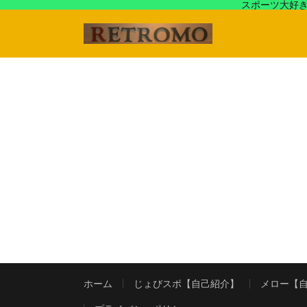
スポーツ大好き
アラフォースポーツ馬鹿『じょびスポ』と60’s〜80's
ホーム
じょびスポ【自己紹介】
メロー【