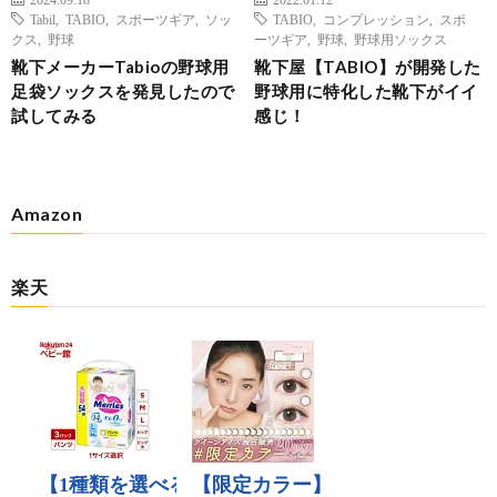
Tabil
,
TABIO
,
スポーツギア
,
ソッ
TABIO
,
コンプレッション
,
スポ
クス
,
野球
ーツギア
,
野球
,
野球用ソックス
靴下メーカーTabioの野球用
靴下屋【TABIO】が開発した
足袋ソックスを発見したので
野球用に特化した靴下がイイ
試してみる
感じ！
Amazon
楽天