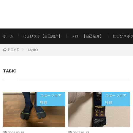
ホーム
じょびスポ【自己紹介】
メロー【自己紹介】
じょびスポ
TABIO
HOME
TABIO
スポーツギア
スポーツギア
野球
野球
2024.09.18
2022.01.12