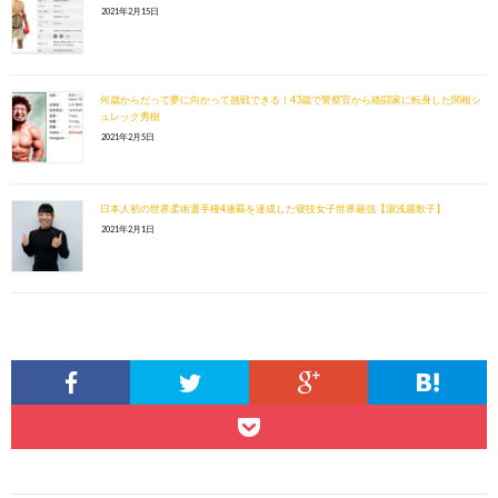
2021年2月15日
何歳からだって夢に向かって挑戦できる！43歳で警察官から格闘家に転身した関根シ
ュレック秀樹
2021年2月5日
日本人初の世界柔術選手権4連覇を達成した寝技女子世界最強【湯浅麗歌子】
2021年2月1日