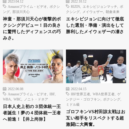
2023.04.12
2022.10.12
Amazonプライム・ビデオ
,
ボクシ
RIZIN
,
エキシビジョンマッチ
,
ボ
ング
,
那須川天心
クシング
,
メイウェザー
,
朝倉未来
神童・那須川天心が衝撃的ボ
エキシビジョンに向けて徹底
クシングデビュー！目の良さ
した選別・準備・演出をして
に驚愕したディフェンスの巧
勝利したメイウェザーの凄さ
みさ。
2022.06.08
2022.04.15
Amazonプライム・ビデオ
,
IBF
,
IBF世界王者
,
WBA世界王者
,
ゲ
WBA
,
WBC
,
ノニト・ドネア
ンナジー・ゴロフキン
,
ボクシング
,
ミドル級
日本人史上初の３団体統一王
ゴロフキンVS村田諒太戦はお
者誕生！夢の４団体統一王者
互い相手をリスペクトする超
へ前進！【井上尚弥】
激闘に大興奮。