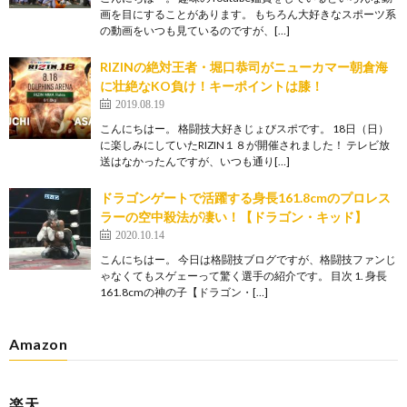
画を目にすることがあります。 もちろん大好きなスポーツ系
の動画をいつも見ているのですが、[…]
RIZINの絶対王者・堀口恭司がニューカマー朝倉海
に壮絶なKO負け！キーポイントは膝！
2019.08.19
こんにちはー。 格闘技大好きじょびスポです。 18日（日）
に楽しみにしていたRIZIN１８が開催されました！ テレビ放
送はなかったんですが、いつも通り[…]
ドラゴンゲートで活躍する身長161.8cmのプロレス
ラーの空中殺法が凄い！【ドラゴン・キッド】
2020.10.14
こんにちはー。 今日は格闘技ブログですが、格闘技ファンじ
ゃなくてもスゲェーって驚く選手の紹介です。 目次 1. 身長
161.8cmの神の子【ドラゴン・[…]
Amazon
楽天