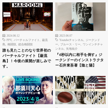
2024.06.12
2023.06.07
PPV
,
バーチャルファイト
,
巌流
Youtubeチャンネル
,
ジークンド
島
,
格闘技
,
総合格闘技
ー
,
ブルース・リー
,
ワンインチチャ
ンネル
,
矢地祐介
誰も見たことのなり世界初の
『6秒以内に相手を倒す』ジ
バーチャルファイト【巌流
ークンドーのインストラクタ
島】！今後の展開が楽しみで
ー石井東吾著【陰と陽】
す。