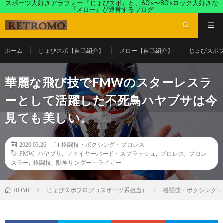
スポーツ大好きアラフォー『じょびスポ』と、60’s〜80’sロック大好きな
『メロー』が運営するブログ
ホーム
じょびスポ【自己紹介】
メロー【自己紹介】
じょびスポ
華麗な飛び技でFMWのスターレスラ
ーとして活躍した不死鳥ハヤブサは今
見ても美しい。
2020.03.26
格闘技・ボクシング・プロレス
FMW
,
ハヤブサ
,
ファイヤーバード・スプラッシュ
,
プロレス
,
プロレ
スラー
,
格闘技
,
獣神サンダー・ライガー
じょびスポブログ（スポーツ系担当）
格闘技・ボクシング・
HOME