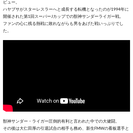
ビュー。
ハヤブサがスターレスラーへと成長する転機となったのが1994年に
開催された第1回スーパーJカップでの獣神サンダーライガー戦。
ファンの心に残る熱戦に敗れながらも男をあげた戦いっぷりでし
た。
獣神サンダー・ライガー圧倒的有利と言われた中での大健闘。
その後は大仁田厚の引退試合の相手も務め、新生FMWの看板選手と