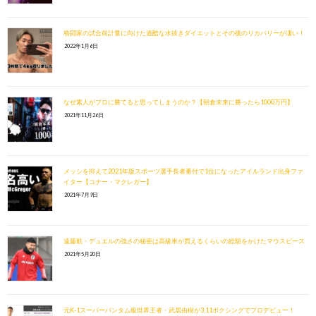
格闘家の試合前計量に向けた過酷な水抜きダイエットとその後のリカバリーが凄い！
2022年1月6日
なぜ素人がプロに勝てると思ってしまうのか？【朝倉未来に勝ったら1000万円】
2021年11月26日
メッシを抑えて2021年版スポーツ選手長者番付で1位になったアイルランド出身ファ
イター【コナー・マクレガー】
2021年7月9日
遠藤航・デュエルの強さの秘密は高級車が買えるくらいの総額をかけたマウスピース
2021年5月20日
元K-1スーパーバンタム級世界王者・武居由樹が3.11ボクシングでプロデビュー！