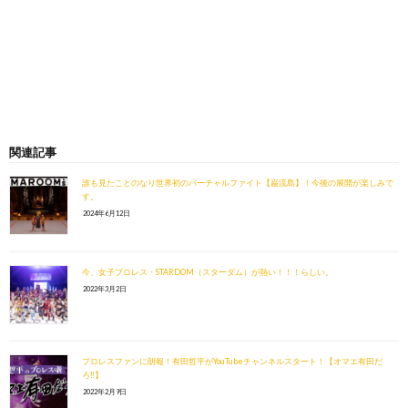
関連記事
誰も見たことのなり世界初のバーチャルファイト【巌流島】！今後の展開が楽しみで
す。
2024年6月12日
今、女子プロレス・STARDOM（スターダム）が熱い！！！らしい。
2022年3月2日
プロレスファンに朗報！有田哲平がYouTubeチャンネルスタート！【オマエ有田だ
ろ‼︎】
2022年2月9日