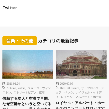
Twitter
音楽・その他
カテゴリの最新記事
2021.01.24
2020.09.09
Autumn
,
colors
,
ジョージ・ウィン
Hills Of Saturn
,
ザ・プロムス
,
ジ
ストン
,
ストリートピアノ
,
空港
ェフ・ベック
,
ナイジェル・ケネデ
ィ
,
ロイヤル・アルバート・ホール
信頼する友人と空港で再開、
ロイヤル・アルバート・ホー
なぜ空港かというと空いてる
ルでのコンサートはロックで
から・・ 早く空のあち