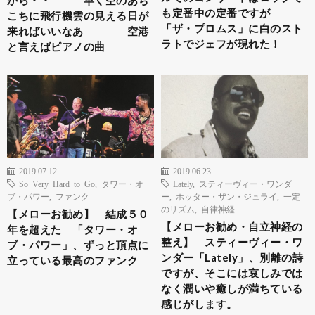
も定番中の定番ですが
こちに飛行機雲の見える日が
「ザ・プロムス」に白のスト
来ればいいなあ 空港
ラトでジェフが現れた！
と言えばピアノの曲
2019.07.12
2019.06.23
So Very Hard to Go
,
タワー・オ
Lately
,
スティーヴィー・ワンダ
ブ・パワー
,
ファンク
ー
,
ホッター・ザン・ジュライ
,
一定
のリズム
,
自律神経
【メローお勧め】 結成５０
【メローお勧め・自立神経の
年を超えた 「タワー・オ
整え】 スティーヴィー・ワ
ブ・パワー」、ずっと頂点に
ンダー「Lately」、別離の詩
立っている最高のファンク
ですが、そこには哀しみでは
なく潤いや癒しが満ちている
感じがします。