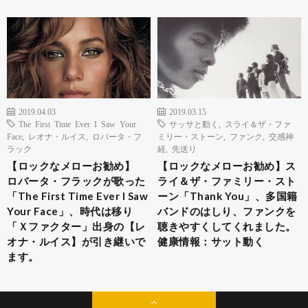
2019.04.03
2019.03.15
The First Time Ever I Saw Your
サッサと動く
,
スライ＆ザ・ファ
Face
,
レオナ・ルイス
,
ロバータ・フ
ミリー・ストーン
,
ファンク
,
交感神
ラック
経
,
先送り
【ロックなメローお勧め】
【ロックなメローお勧め】ス
ロバータ・フラックが歌った
ライ＆ザ・ファミリー・スト
「The First Time Ever I Saw
ーン「Thank You」、多国籍
Your Face」、時代は移り
バンドのはしり、ファンクを
「Ｘファクター」出身の【レ
聴きやすくしてくれました。
オナ・ルイス】が引き継いで
健康情報：サット動く
ます。