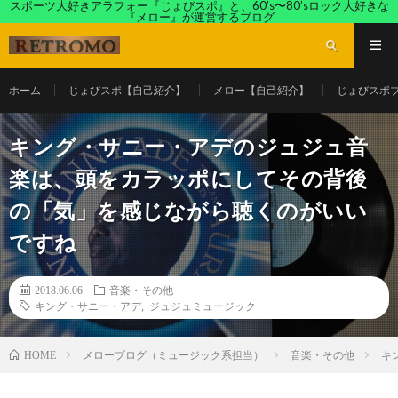
スポーツ大好きアラフォー『じょびスポ』と、60’s〜80’sロック大好きな
『メロー』が運営するブログ
ホーム
じょびスポ【自己紹介】
メロー【自己紹介】
じょびスポ
キング・サニー・アデのジュジュ音
楽は、頭をカラッポにしてその背後
の「気」を感じながら聴くのがいい
ですね
2018.06.06
音楽・その他
キング・サニー・アデ
,
ジュジュミュージック
メローブログ（ミュージック系担当）
音楽・その他
キ
HOME