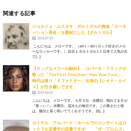
関連する記事
ジョルジュ・ムスタキ ポルトガルの無血「カーネ
ーション革命」を題材にした【ポルトガル】
2018.07.03
こんにちは、メローです。 （60’s ～80’s ロック好きのメロ
ーなロッカーです。） 目次 1. ポルトガル1.1. 日本で人気が出
て[…]
【ロックなメローお勧め】 ロバータ・フラックが
歌った「The First Time Ever I Saw Your Face」、
時代は移り「Ｘファクター」出身の【レオナ・ルイ
ス】が引き継いでます。
2019.04.03
こんにちは、メローです。 ４月３日・水曜日、晴れてますが
『寒～い！』水曜日。 花冷えの毎日です。この寒さだと桜
は、随分と長く咲いててくれそうです。 目[…]
ロイヤル・アルバート・ホールでのコンサートはロ
ックでも定番中の定番ですが 「ザ・プロムス」