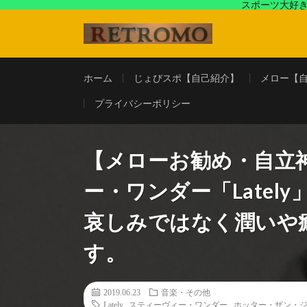
スポーツ大好き
アラフォースポーツ馬鹿『じょびスポ』と60’s〜80's
ホーム
じょびスポ【自己紹介】
メロー【
プライバシーポリシー
【メローお勧め・自立
ー・ワンダー「Late
哀しみではなく潤いや
す。
2019.06.23
音楽・その他
Lately
,
スティーヴィー・ワンダー
,
ホッター・ザン・