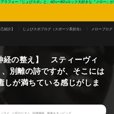
アラフォー『じょびスポ』と、60’s〜80’sロック大好きな『メロー』
ロック好きの『メロー』がコンビでディープなブログを展開中。
自己紹介】
じょびスポブログ（スポーツ系担当）
メローブログ
神経の整え】 スティーヴィ
ly」、別離の詩ですが、そこには
癒しが満ちている感じがしま
ジュライ
,
一定のリズム
,
自律神経
,
身体をタッピング