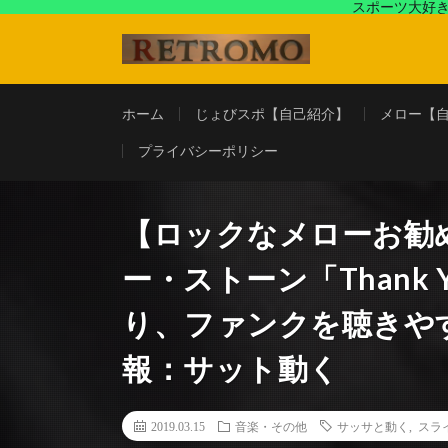
スポーツ大好き
アラフォースポーツ馬鹿『じょびスポ』と60’s〜80's
ホーム
じょびスポ【自己紹介】
メロー【
プライバシーポリシー
【ロックなメローお勧
ー・ストーン「Thank
り、ファンクを聴きや
報：サット動く
2019.03.15
音楽・その他
サッサと動く
,
スラ