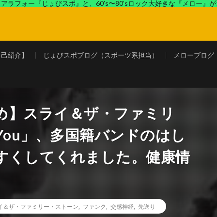
アラフォー『じょびスポ』と、60’s〜80’sロック大好きな『メロー』
ロック好きの『メロー』がコンビでディープなブログを展開中。
自己紹介】
じょびスポブログ（スポーツ系担当）
メローブログ
め】スライ＆ザ・ファミリ
 You」、多国籍バンドのはし
すくしてくれました。健康情
イ＆ザ・ファミリー・ストーン
,
ファンク
,
交感神経
,
先送り