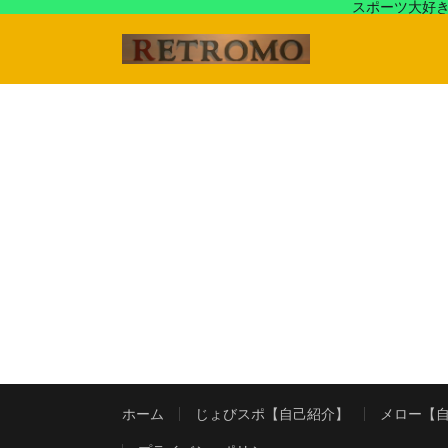
スポーツ大好き
アラフォースポーツ馬鹿『じょびスポ』と60’s〜80's
ホーム
じょびスポ【自己紹介】
メロー【