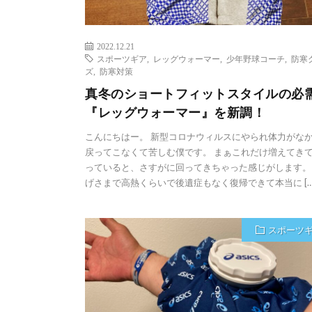
2022.12.21
スポーツギア
,
レッグウォーマー
,
少年野球コーチ
,
防寒
ズ
,
防寒対策
真冬のショートフィットスタイルの必
『レッグウォーマー』を新調！
こんにちはー。 新型コロナウィルスにやられ体力がな
戻ってこなくて苦しむ僕です。 まぁこれだけ増えてき
っていると、さすがに回ってきちゃった感じがします。
げさまで高熱くらいで後遺症もなく復帰できて本当に […
スポーツ