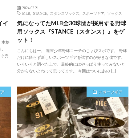
2024.02.21
MLB
,
STANCE
,
スタンスソックス
,
スポーツギア
,
ソックス
イイ
気になってたMLB全30球団が採用する野球
。
用ソックス『STANCE（スタンス）』をゲ
ット！
 本格
し
こんにちはー。 週末少年野球コーチのじょびスポです。 野球
すぐ売
だけに限らず新しいスポーツギアを試すのが好きな僕です。
いろいろと調べた上で、最終的にはやっぱり使ってみないと
分からないよねって思ってます。 今回はついにあの […]
ギア
スポーツギア