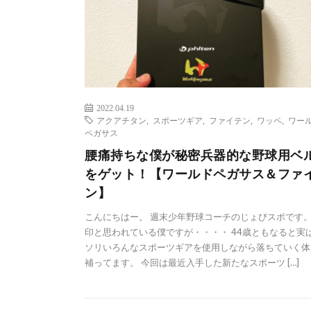
2022.04.19
アクアチタン
,
スポーツギア
,
ファイテン
,
ワッペ
,
ワー
ペガサス
腰痛持ちな僕が秘密兵器的な野球用ベ
をゲット！【ワールドペガサス＆ファ
ン】
こんにちはー。 週末少年野球コーチのじょびスポです。
印と思われている僕ですが・・・・ 44歳ともなると実
ソリいろんなスポーツギアを使用しながら落ちていく体
補ってます。 今回は最近入手した新たなスポーツ […]