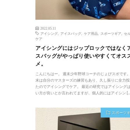
2022.05.11
アイシング
,
アイスバッグ
,
ケア用品
,
スポーツギア
,
セ
ケア
アイシングにはジップロックではなく
スバッグがやっぱり使いやすくてオス
メ。
こんにちはー。 週末少年野球コーチのじょびスポです。
末は自分のマスターズの練習もあり、久し振りに全力投
たのでアイシングでケア。 最近の研究ではアイシング
い方が良いとか言われてますが、個人的にはアイシン […
スポーツ