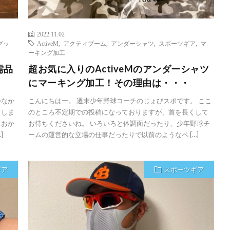
2022.11.02
グッ
ActiveM
,
アクティブーム
,
アンダーシャツ
,
スポーツギア
,
マ
ーキング加工
需品
超お気に入りのActiveMのアンダーシャツ
にマーキング加工！その理由は・・・
かなか
こんにちはー。 週末少年野球コーチのじょびスポです。 ここ
てしま
のところ不定期での投稿になっておりますが、首を長くして
 おか
お待ちくださいね。 いろいろと体調面だったり、少年野球チ
]
ームの運営的な立場の仕事だったりで以前のようなペ […]
ギア
スポーツギア