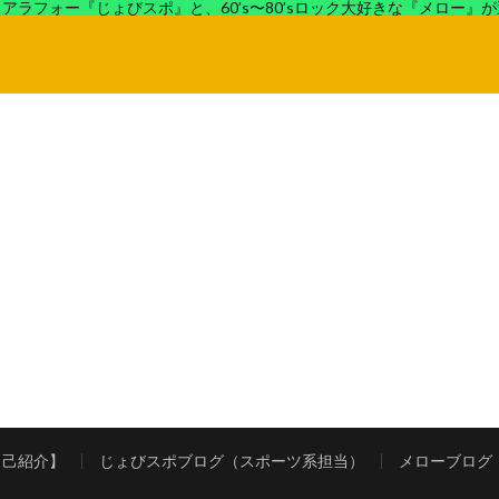
アラフォー『じょびスポ』と、60’s〜80’sロック大好きな『メロー』
ロック好きの『メロー』がコンビでディープなブログを展開中。
自己紹介】
じょびスポブログ（スポーツ系担当）
メローブログ