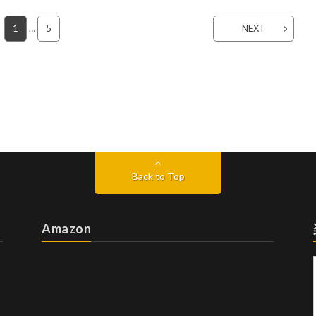
1
…
5
NEXT
Back to Top
Amazon