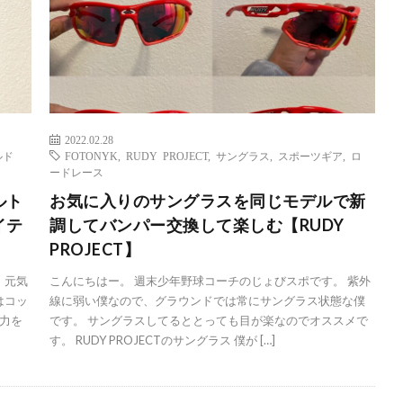
2022.02.28
ルド
FOTONYK
,
RUDY PROJECT
,
サングラス
,
スポーツギア
,
ロ
ードレース
ルト
お気に入りのサングラスを同じモデルで新
イテ
調してバンパー交換して楽しむ【RUDY
PROJECT】
 元気
こんにちはー。 週末少年野球コーチのじょびスポです。 紫外
はコッ
線に弱い僕なので、グラウンドでは常にサングラス状態な僕
力を
です。 サングラスしてるととっても目が楽なのでオススメで
す。 RUDY PROJECTのサングラス 僕が […]