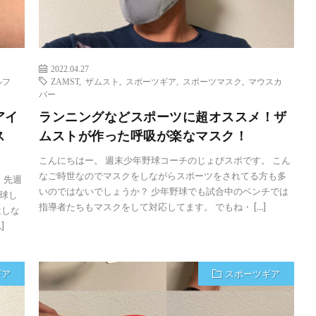
2022.04.27
ルフ
ZAMST
,
ザムスト
,
スポーツギア
,
スポーツマスク
,
マウスカ
バー
アイ
ランニングなどスポーツに超オススメ！ザ
ス
ムストが作った呼吸が楽なマスク！
こんにちはー。 週末少年野球コーチのじょびスポです。 こん
なご時世なのでマスクをしながらスポーツをされてる方も多
 先週
いのではないでしょうか？ 少年野球でも試合中のベンチでは
球し
指導者たちもマスクをして対応してます。 でもね・ […]
はしな
]
ギア
スポーツギア