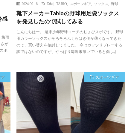
2024.09.18
Tabil
,
TABIO
,
スポーツギア
,
ソックス
,
野球
靴下メーカーTabioの野球用足袋ソックス
冷感
を発見したので試してみる
こんにちはー。 週末少年野球コーチのじょびスポです。 野球
 梅雨
用カラーソックスがそろそろふくらはぎ側が薄くなってきた
暑さが
ので、買い替えを検討してました。 今はガッツリプレーする
スポ
訳ではないのですが、やっぱり毎週末履いていると傷 […]
ギア
スポーツギア