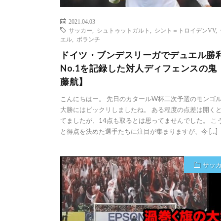
2021.04.03
サッカー
,
シュトゥットガルト
,
シント＝トロイデンVV
,
エル
,
ボランチ
ドイツ・ブンデスリーガでデュエル勝
No.1を記録した対人ディフェンスの鬼
藤航】
こんにちはー。 先日のカタールW杯二次予選のモンゴ
大勝にはビックリしましたね。 ある程度の点差は開く
てましたが、14点も取るとは思ってませんでした。 こ
と得点を決めた選手たちに注目が集まりますが、今 […]
サッ