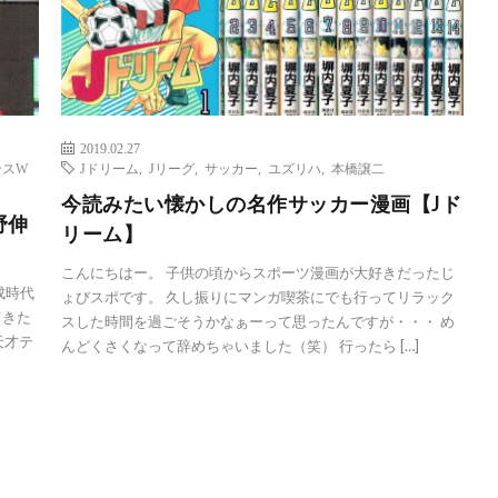
2019.02.27
ンスW
Jドリーム
,
Jリーグ
,
サッカー
,
ユズリハ
,
本橋譲二
今読みたい懐かしの名作サッカー漫画【Jド
野伸
リーム】
こんにちはー。 子供の頃からスポーツ漫画が大好きだったじ
成時代
ょびスポです。 久し振りにマンガ喫茶にでも行ってリラック
てきた
スした時間を過ごそうかなぁーって思ったんですが・・・ め
天才テ
んどくさくなって辞めちゃいました（笑） 行ったら […]