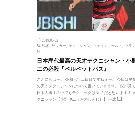
2019.05.02
W杯
,
サッカー
,
テクニシャン
,
フェイエノールト
,
フラ
杯
日本歴代最高の天才テクニシャン・小
二の必殺『ベルベットパス』
こんにちはー。 令和元年二日目ですねぇー。 今日は平
の天才テクニシャンについて書いていきます。 僕が見
日本人選手の中でもテクニックはNo.1だと思います！ 
クニシャン【小野伸二（おのしんじ）】 平成 […]