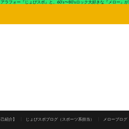
アラフォー『じょびスポ』と、60’s〜80’sロック大好きな『メロー』
ロック好きの『メロー』がコンビでディープなブログを展開中。
自己紹介】
じょびスポブログ（スポーツ系担当）
メローブログ