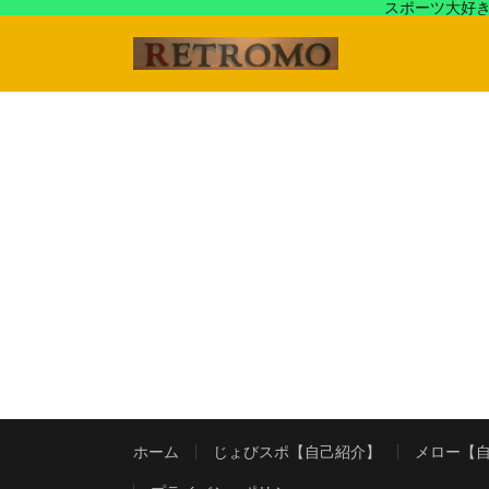
スポーツ大好き
アラフォースポーツ馬鹿『じょびスポ』と60’s〜80's
ホーム
じょびスポ【自己紹介】
メロー【