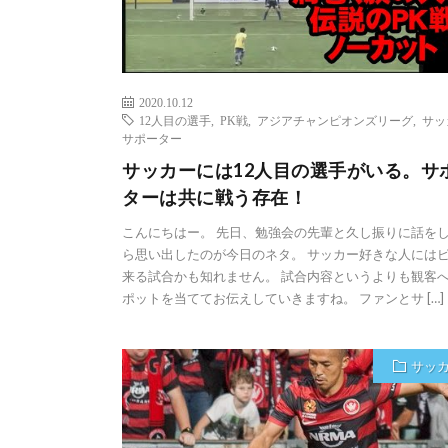
2020.10.12
12人目の選手
,
PK戦
,
アジアチャンピオンズリーグ
,
サッ
サポーター
サッカーには12人目の選手がいる。サ
ターは共に戦う存在！
こんにちはー。 先日、勉強会の先輩と久し振りに話を
ら思い出したのが今日のネタ。 サッカー好きな人には
来る試合かも知れません。 試合内容というよりも観客
ポットを当ててお伝えしていきますね。 ファンとサ […]
サッ