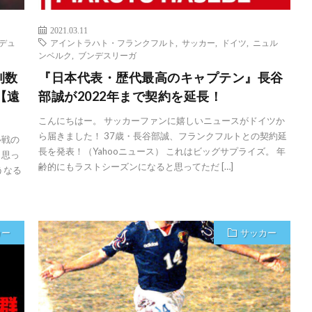
2021.03.11
デュ
アイントラハト・フランクフルト
,
サッカー
,
ドイツ
,
ニュル
ンベルク
,
ブンデスリーガ
利数
『日本代表・歴代最高のキャプテン』長谷
【遠
部誠が2022年まで契約を延長！
こんにちはー。 サッカーファンに嬉しいニュースがドイツか
ら届きました！ 37歳・長谷部誠、フランクフルトとの契約延
ル戦の
長を発表！（Yahooニュース） これはビッグサプライズ。 年
と思っ
齢的にもラストシーズンになると思ってただ […]
うなる
カー
サッカー