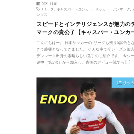
2021.11.01
Jリーグ
,
キャスパー・ユンカー
,
サッカー
,
デンマーク
,
レッズ
スピードとインテリジェンスが魅力の
マークの貴公子【キャスパー・ユンカ
こんにちはー。 日本サッカーのJリーグも残り5試合と
きて終盤となってきました。 そんな中で今シーズン加
デンマーク出身の素晴らしい選手のご紹介です。 今シ
途中（第5節）から加入し、直後のデビュー戦でも […]
サッ