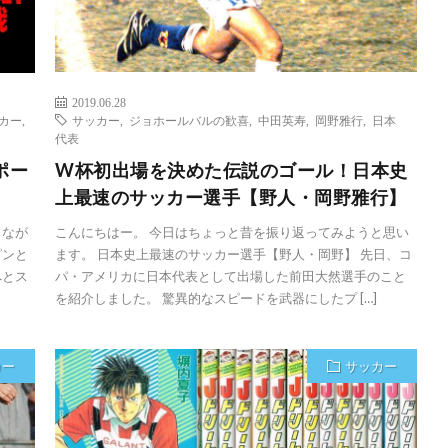
2019.06.28
カー
,
サッカー
,
ジョホールバルの歓喜
,
中田英寿
,
岡野雅行
,
日本
代表
ポー
W杯初出場を決めた伝説のゴール！日本史
上最速のサッカー選手【野人・岡野雅行】
しなが
こんにちはー。 今日はちょっと昔を振り返ってみようと思い
ピンと
ます。 日本史上最速のサッカー選手【野人・岡野】 先日、コ
へとス
パ・アメリカに日本代表として出場した前田大然選手のこと
を紹介しました。 驚異的なスピードを武器にしたプ […]
カー
サッカー