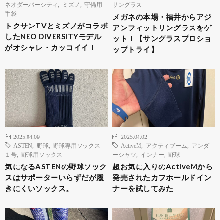
ネオダーバーシティ
,
ミズノ
,
守備用
サングラス
手袋
メガネの本場・福井からアジ
トクサンTVとミズノがコラボ
アンフィットサングラスをゲ
したNEO DIVERSITYモデル
ット！【サングラスプロショ
がオシャレ・カッコイイ！
ップトライ】
2025.04.09
2025.04.02
ASTEN
,
野球
,
野球専用ソックス
ActiveM
,
アクティブーム
,
アンダ
１号
,
野球用ソックス
ーシャツ
,
インナー
,
野球
気になるASTENの野球ソック
超お気に入りのActiveMから
スはサポーターいらずだが履
発売されたカフホールドイン
きにくいソックス。
ナーを試してみた