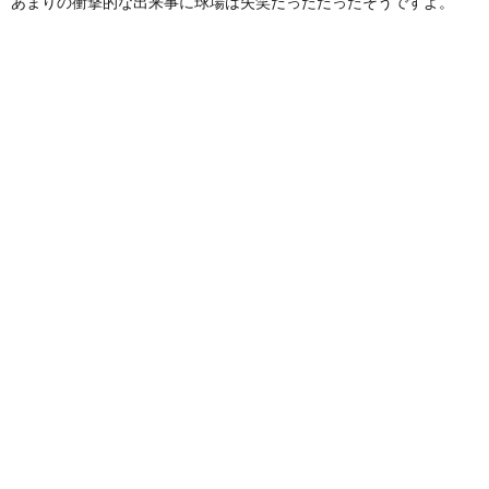
あまりの衝撃的な出来事に球場は失笑だっただったそうですよ。