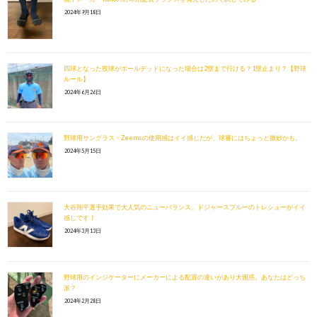
2024年9月18日
四球となった投球がボールデッドになった場合は2塁まで行ける？1塁止まり？【野球
ルール】
2024年6月26日
野球用サングラス・Zeemsの使用感はイイ感じだが、球審にはちょっと微妙かも。
2024年5月15日
大谷翔平選手効果で大人気のニューバランス。ドジャースブルーのトレシューがイイ
感じです！
2024年3月13日
野球用のインジケーターにメーカーによる配置の違いがあり大困惑。あなたはどっち
派？
2024年2月28日