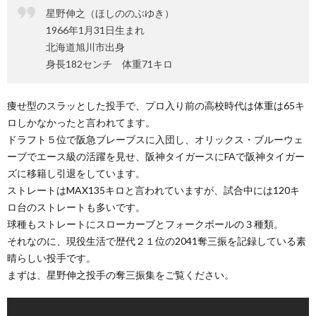
星野伸之（ほしののぶゆき）
1966年1月31日生まれ
北海道旭川市出身
身長182センチ 体重71キロ
痩せ型のスラッとした投手で、プロ入り前の高校時代は体重は65キ
ロしかなかったと言われてます。
ドラフト５位で阪急ブレーブスに入団し、オリックス・ブルーウェ
ーブでエース級の活躍を見せ、阪神タイガースにFAで阪神タイガー
ズに移籍し引退をしています。
ストレートはMAX135キロと言われていますが、試合中には120キ
ロ台のストレートも多いです。
球種もストレートにスローカーブとフォークボールの３種類。
それなのに、現役生活で歴代２１位の2041奪三振を記録している素
晴らしい投手です。
まずは、星野伸之投手の奪三振集をご覧ください。