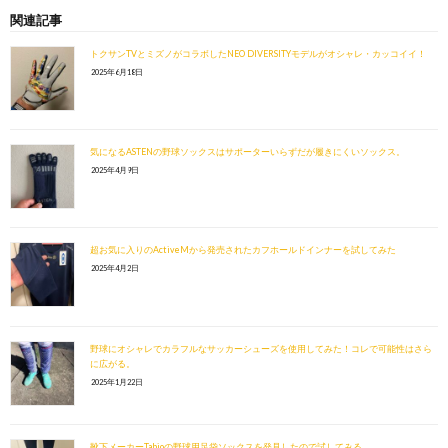
関連記事
トクサンTVとミズノがコラボしたNEO DIVERSITYモデルがオシャレ・カッコイイ！
2025年6月18日
気になるASTENの野球ソックスはサポーターいらずだが履きにくいソックス。
2025年4月9日
超お気に入りのActiveMから発売されたカフホールドインナーを試してみた
2025年4月2日
野球にオシャレでカラフルなサッカーシューズを使用してみた！コレで可能性はさら
に広がる。
2025年1月22日
靴下メーカーTabioの野球用足袋ソックスを発見したので試してみる