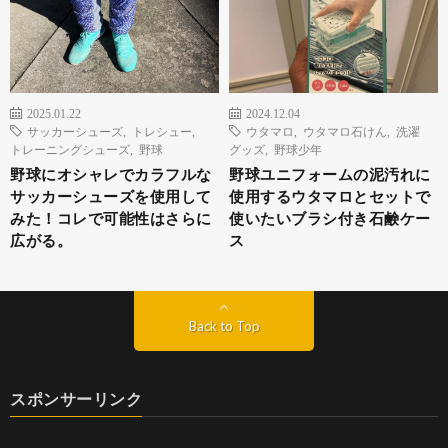
2025.01.22
2024.12.04
サッカーシューズ
,
トレシュー
,
ウタマロ
,
ウタマロ石けん
,
洗濯
トレーニングシューズ
,
野球
グッズ
,
野球少年
野球にオシャレでカラフルな
野球ユニフォームの泥汚れに
サッカーシューズを使用して
使用するウタマロとセットで
みた！コレで可能性はさらに
使いたいブラシ付き石鹸ケー
広がる。
ス
Back to Top
スポンサーリンク