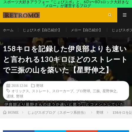
スポーツ大好きアラフォー『じょびスポ』と、60’s〜80’sロック大好きな
『メロー』が運営するブログ
ホーム
じょびスポ【自己紹介】
メロー【自己紹介】
じょびスポ
158キロを記録した伊良部よりも速い
と言われる130キロほどのストレート
で三振の山を築いた【星野伸之】
2018.12.04
野球
オリックス
,
ストレート
,
スローカーブ
,
プロ野球
,
三振
,
星野伸之
,
遅球
,
野球
じょびスポブログ（スポーツ系担当）
野球
158キロ
HOME