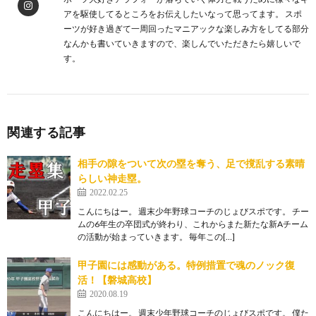
アを駆使してるところをお伝えしたいなって思ってます。 スポ
ーツが好き過ぎて一周回ったマニアックな楽しみ方をしてる部分
なんかも書いていきますので、楽しんでいただきたら嬉しいで
す。
関連する記事
相手の隙をついて次の塁を奪う、足で撹乱する素晴
らしい神走塁。
2022.02.25
こんにちはー。 週末少年野球コーチのじょびスポです。 チー
ムの6年生の卒団式が終わり、これからまた新たな新Aチーム
の活動が始まっていきます。 毎年この[…]
甲子園には感動がある。特例措置で魂のノック復
活！【磐城高校】
2020.08.19
こんにちはー。 週末少年野球コーチのじょびスポです。 僕た