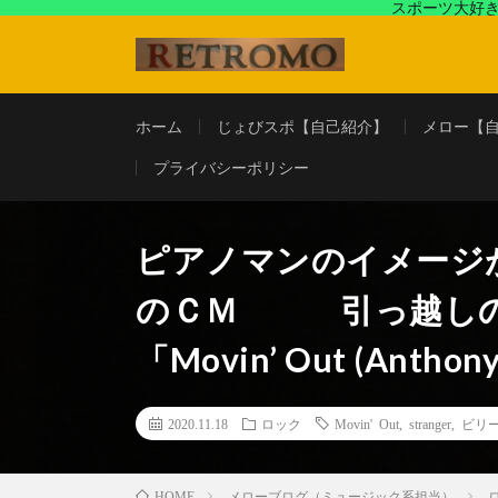
スポーツ大好き
アラフォースポーツ馬鹿『じょびスポ』と60’s〜80's
ホーム
じょびスポ【自己紹介】
メロー【
プライバシーポリシー
ピアノマンのイメージ
のＣＭ 引っ越しの
「Movin’ Out (Anthony
2020.11.18
ロック
Movin' Out
,
stranger
,
ビリ
メローブログ（ミュージック系担当）
HOME