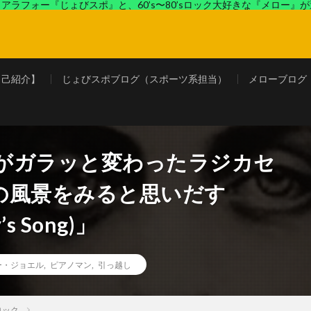
アラフォー『じょびスポ』と、60’s〜80’sロック大好きな『メロー』
ロック好きの『メロー』がコンビでディープなブログを展開中。
自己紹介】
じょびスポブログ（スポーツ系担当）
メローブログ
がガラッと変わったラジカセ
風景をみると思いだす
’s Song)」
ー・ジョエル
,
ピアノマン
,
引っ越し
ロック