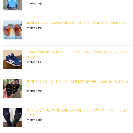
2024年6月26日
野球用サングラス・Zeemsの使用感はイイ感じだが、球審にはちょっと微妙かも。
2024年5月15日
大谷翔平選手効果で大人気のニューバランス。ドジャースブルーのトレシューがイイ
感じです！
2024年3月13日
野球用のインジケーターにメーカーによる配置の違いがあり大困惑。あなたはどっち
派？
2024年2月28日
気になってたMLB全30球団が採用する野球用ソックス『STANCE（スタンス）』をゲ
ット！
2024年2月21日