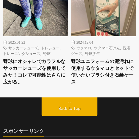
2025.01.22
2024.12.04
サッカーシューズ
,
トレシュー
,
ウタマロ
,
ウタマロ石けん
,
洗濯
トレーニングシューズ
,
野球
グッズ
,
野球少年
野球にオシャレでカラフルな
野球ユニフォームの泥汚れに
サッカーシューズを使用して
使用するウタマロとセットで
みた！コレで可能性はさらに
使いたいブラシ付き石鹸ケー
広がる。
ス
Back to Top
スポンサーリンク