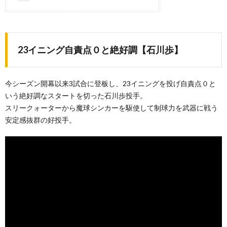
23イニング自責点０と絶好調【石川歩】
今シーズン開幕以来3試合に登板し、23イニングを投げ自責点０と
いう絶好調なスタートを切った石川歩投手。
スリークォーターから魔球シンカーを駆使して制球力を武器に戦う
安定感抜群の好投手。