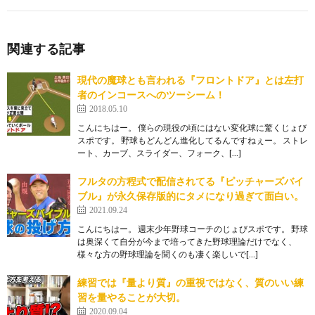
関連する記事
現代の魔球とも言われる『フロントドア』とは左打
者のインコースへのツーシーム！
2018.05.10
こんにちはー。 僕らの現役の頃にはない変化球に驚くじょび
スポです。 野球もどんどん進化してるんですねぇー。 ストレ
ート、カーブ、スライダー、フォーク、[…]
フルタの方程式で配信されてる『ピッチャーズバイ
ブル』が永久保存版的にタメになり過ぎて面白い。
2021.09.24
こんにちはー。 週末少年野球コーチのじょびスポです。 野球
は奥深くて自分が今まで培ってきた野球理論だけでなく、
様々な方の野球理論を聞くのも凄く楽しいで[…]
練習では『量より質』の重視ではなく、質のいい練
習を量やることが大切。
2020.09.04