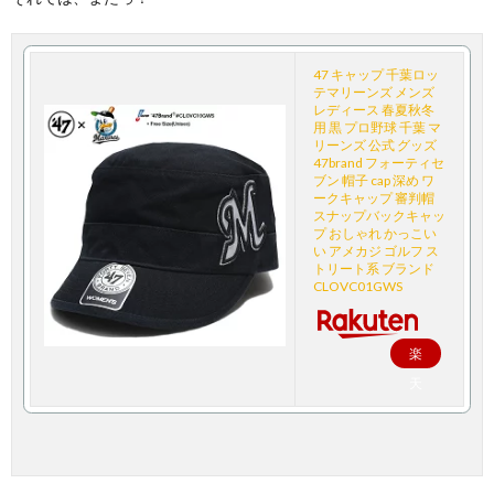
47 キャップ 千葉ロッ
テマリーンズ メンズ
レディース 春夏秋冬
用 黒 プロ野球 千葉 マ
リーンズ 公式 グッズ
47brand フォーティセ
ブン 帽子 cap 深め ワ
ークキャップ 審判帽
スナップバックキャッ
プ おしゃれ かっこい
い アメカジ ゴルフ ス
トリート系 ブランド
CLOVC01GWS
楽
天
で
購
入