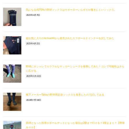
気になるASTENの野球ソックスはサポーターいらずだが履きにくいソックス。
2025年4月9日
超お気に入りのActiveMから発売されたカフホールドインナーを試してみた
2025年4月2日
野球にオシャレでカラフルなサッカーシューズを使用してみた！コレで可能性はさら
に広がる。
2025年1月22日
靴下メーカーTabioの野球用足袋ソックスを発見したので試してみる
2024年9月18日
四球となった投球がボールデッドになった場合は2塁まで行ける？1塁止まり？【野球
ルール】