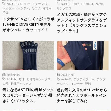
NEO DIVERSITY
,
トクサンTV
,
A-FIT
,
RUDY PROJECT
,
Zeems
,
ネオダーバーシティ
,
ミズノ
,
守備用
サングラス
手袋
メガネの本場・福井からアジ
トクサンTVとミズノがコラボ
アンフィットサングラスをゲ
したNEO DIVERSITYモデル
ット！【サングラスプロショ
がオシャレ・カッコイイ！
ップトライ】
2025.04.09
2025.04.02
ASTEN
,
野球
,
野球専用ソックス
ActiveM
,
アクティブーム
,
アンダ
１号
,
野球用ソックス
ーシャツ
,
インナー
,
野球
気になるASTENの野球ソック
超お気に入りのActiveMから
スはサポーターいらずだが履
発売されたカフホールドイン
きにくいソックス。
ナーを試してみた