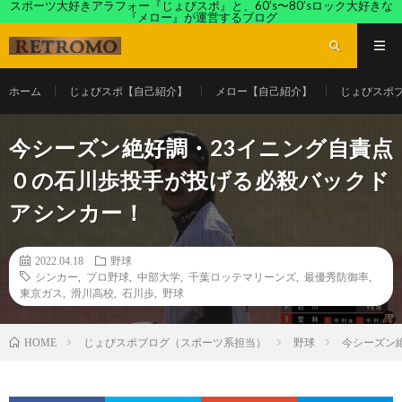
スポーツ大好きアラフォー『じょびスポ』と、60’s〜80’sロック大好きな
『メロー』が運営するブログ
ホーム
じょびスポ【自己紹介】
メロー【自己紹介】
じょびスポ
今シーズン絶好調・23イニング自責点
０の石川歩投手が投げる必殺バックド
アシンカー！
2022.04.18
野球
シンカー
,
プロ野球
,
中部大学
,
千葉ロッテマリーンズ
,
最優秀防御率
,
東京ガス
,
滑川高校
,
石川歩
,
野球
じょびスポブログ（スポーツ系担当）
野球
今シーズン
HOME