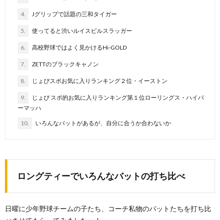
4.
Jグリップで話題の三和タイガー
5.
使ってると渋いルイスビルスラッガー
6.
高校野球ではよく見かけるHi-GOLD
7.
ZETTのブラックキャノン
8.
じょびスポお気に入りランキング２位・イーストン
9.
じょび スポ的お気に入りランキング第１位ローリングス・ハイパ
ーマッハ
10.
いろんなバットがあるが、自分に合うか合わないか
ロングティーでいろんなバットの打ち比べ
日曜に少年野球チームの子たち、コーチ私物のバットたちを打ち比