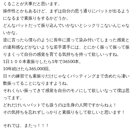
くることが大事だと思います。
操作性とかもあるけど、まずは自分の思う通りにバットが出るよう
になるまで素振りをするかどうか。
どんなバットだって振り込んでいかないとシックリこないんじゃな
いかな。
逆に言ったら僕らのように長年に渡って染み付いてしまった感覚と
の違和感などがないような若手選手には、とにかく振って振って振
りまくって自分の感覚を育てる気持ちを持って欲しいっすね。
1日１００本素振りしたら1年で36500本。
10年続けたら365,000回。
日々の練習でも素振りだけじゃなくバッティングまで含めたら凄い
数振ってることになりますようね。
それくらい振ってきて感覚を自分のモノにして欲しいなって僕は思
ってます。
どれだけいいバットでも扱うのは生身の人間ですからねぇ！
その気持ちを忘れずしっかりと素掘りをして欲しいと思います！
それでは、またっ！！！