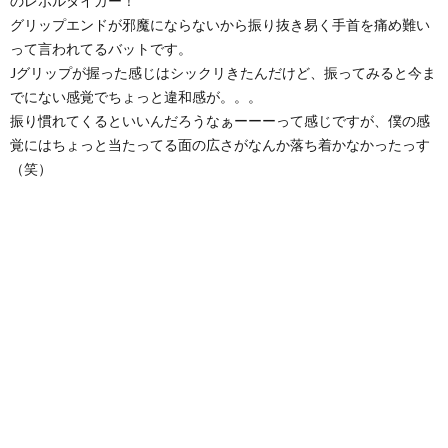
のレボルタイガー！
グリップエンドが邪魔にならないから振り抜き易く手首を痛め難い
って言われてるバットです。
Jグリップが握った感じはシックリきたんだけど、振ってみると今ま
でにない感覚でちょっと違和感が。。。
振り慣れてくるといいんだろうなぁーーーって感じですが、僕の感
覚にはちょっと当たってる面の広さがなんか落ち着かなかったっす
（笑）