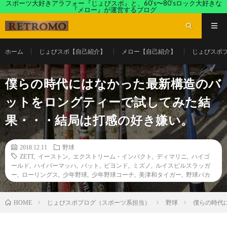
スポーツ大好きアラフォー『じょびスポ』と、60’s〜80’sロック大好きな
『メロー』が運営するブログ
ホーム
じょびスポ【自己紹介】
メロー【自己紹介】
じょびスポ
僕らの時代にはなかった最新構造のバ
ットをロングティーで試してみた結
果・・・結局は打感の好き嫌い。
2018.12.11
野球
ZETT
,
イーストン
,
エクストリーム・インパクト
,
ディマリニ
,
ハイゴ
ールド
,
ハイパーマッハ
,
バット
,
ビヨンド
,
ミズノ
,
ルイスビルスラッガ
ー
,
ローリングス
,
少年野球
,
少年野球コーチ
,
美津和タイガー
,
野球バカ
じょびスポブログ（スポーツ系担当）
野球
僕らの時代
HOME