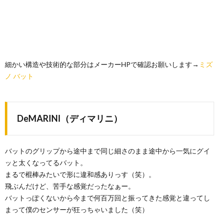
細かい構造や技術的な部分はメーカーHPで確認お願いします→
ミズ
ノ
バット
DeMARINI（ディマリニ）
バットのグリップから途中まで同じ細さのまま途中から一気にグイ
ッと太くなってるバット。
まるで棍棒みたいで形に違和感ありっす（笑）。
飛ぶんだけど、苦手な感覚だったなぁー。
バットっぽくないから今まで何百万回と振ってきた感覚と違ってし
まって僕のセンサーが狂っちゃいました（笑）