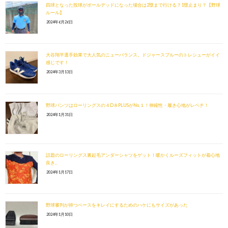
四球となった投球がボールデッドになった場合は2塁まで行ける？1塁止まり？【野球
ルール】
2024年6月26日
大谷翔平選手効果で大人気のニューバランス。ドジャースブルーのトレシューがイイ
感じです！
2024年3月13日
野球パンツはローリングスの４D８PLUSがNo.１！伸縮性・履き心地がレベチ！
2024年1月31日
話題のローリングス裏起毛アンダーシャツをゲット！暖かくルーズフィットが着心地
良き。
2024年1月17日
野球審判が持つベースをキレイにするためのハケにもサイズがあった
2024年1月10日