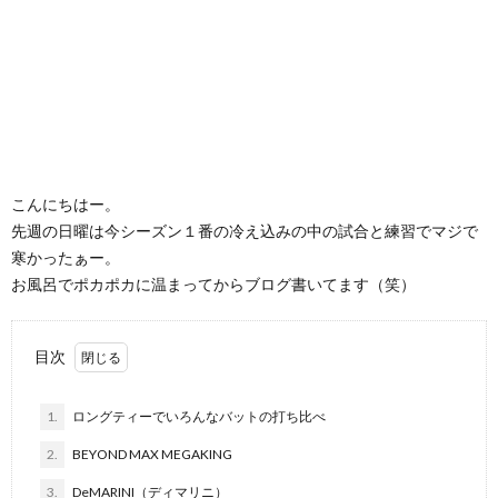
こんにちはー。
先週の日曜は今シーズン１番の冷え込みの中の試合と練習でマジで
寒かったぁー。
お風呂でポカポカに温まってからブログ書いてます（笑）
目次
1.
ロングティーでいろんなバットの打ち比べ
2.
BEYOND MAX MEGAKING
3.
DeMARINI（ディマリニ）