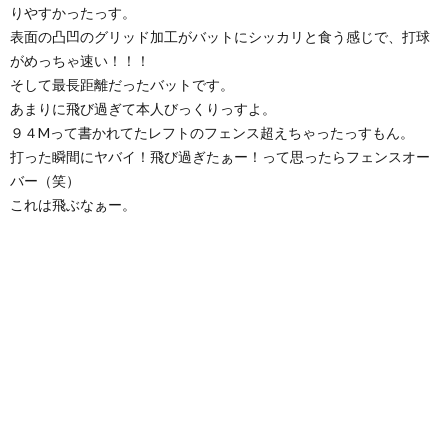
りやすかったっす。
表面の凸凹のグリッド加工がバットにシッカリと食う感じで、打球
がめっちゃ速い！！！
そして最長距離だったバットです。
あまりに飛び過ぎて本人びっくりっすよ。
９４Mって書かれてたレフトのフェンス超えちゃったっすもん。
打った瞬間にヤバイ！飛び過ぎたぁー！って思ったらフェンスオー
バー（笑）
これは飛ぶなぁー。