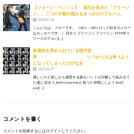
【ジョージ・ベンソン】 成功を収めた「ブリージ
ン」、二つの才能が流れるきっかけのアルバム
2018.07.18
こんにちは、メローです。 （60’s ～80’s ロック好きのメロー
なロッカーです。） 目次 1. ブリージン ブリージン 1976年リ
リースのアルバ[…]
多様性を求められている現代世
界 いつから人は争うよう
になってしまったのかなあ
2021.04.27
優しいけど寂しさも感受する曲をパットが分解して組み立て
た感じ 目次 1. And I Love Her2. 戦う3. 仲間にしよう And I
Lov[…]
コメントを書く
コメントを投稿するには
ログイン
してください。