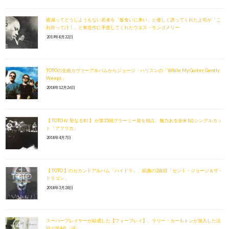
腹減ってどうしようもない若者を「飯食いに来い」と優しく誘ってくれた上司が「こ
れ持ってけ！」と無造作に手渡してくれたウエス・モンゴメリー
2019年8月22日
TOTOの全曲カヴァーアルバムからジョージ・ハリスンの「While My Guiter Gently
Weeps」
2018年12月26日
【 TOTO Ⅳ 聖なる剣 】 が第25回グラーミー賞を独占、魅力ある全米1位シングルカッ
ト「アフリカ」
2018年4月7日
【 TOTO 】のセカンドアルバム「ハイドラ」、組曲の2曲目「セント・ジョージ＆ザ・
ドラゴン」
2018年3月28日
スーパープレイヤーが結成した【フォープレイ】、ラリー・カールトンが加入した注
目の第4作「④」