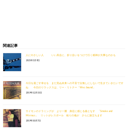
関連記事
人にやさしい人 いい具合に、折り合いをつけて行く精神が大事なのかも
2021年5月9日
今日を過ごす幸せを まだ見ぬ未来への不安で台無しにしないで生きていきたいです
ね 今日のリラックスは、リー・リトナー「Wes bound」
2019年12月15日
サイモンのドラミングが より一層 身近に感じる曲となす 「Smoke and
Mirrous」 リットがレスポール 粘りの魂が さらに旅立ちます
2019年10月7日