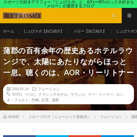
スポーツ大好きアラフォー『じょびスポ』と、60’s〜80’sロック大好きな
『メロー』が運営するブログ
ホーム
じょびスポ【自己紹介】
メロー【自己紹介】
じょびスポ
蒲郡の百有余年の歴史あるホテルラウ
ンジで、太陽にあたりながらほっと
一息。聴くのは、AOR・リーリトナー
2018.01.24
フュージョン
TOTO
,
つつじ
,
クラシックホテル
,
ラウンジ
,
リー・リトナー
,
ロン
ネ・フェルト
,
竹嶋
,
紅茶
,
蒲郡
メローブログ（ミュージック系担当）
フュージョン
蒲
HOME