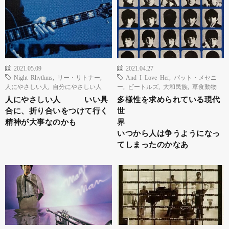
2021.05.09
2021.04.27
Night Rhythms
,
リー・リトナー
,
And I Love Her
,
パット・メセニ
人にやさしい人
,
自分にやさしい人
ー
,
ビートルズ
,
大和民族
,
草食動物
人にやさしい人 いい具
多様性を求められている現代
合に、折り合いをつけて行く
世
精神が大事なのかも
界
いつから人は争うようになっ
てしまったのかなあ