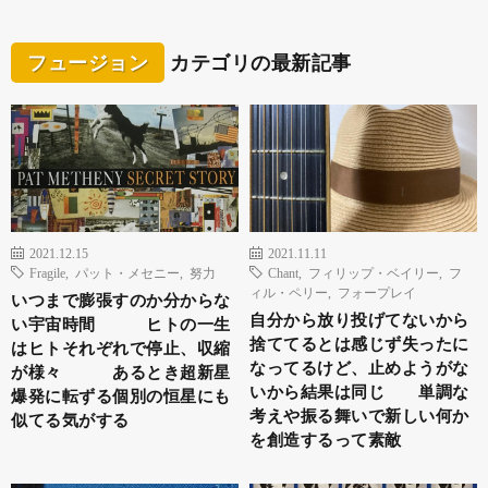
フュージョン
カテゴリの最新記事
2021.12.15
2021.11.11
Fragile
,
パット・メセニー
,
努力
Chant
,
フィリップ・ベイリー
,
フ
ィル・ペリー
,
フォープレイ
いつまで膨張すのか分からな
自分から放り投げてないから
い宇宙時間 ヒトの一生
捨ててるとは感じず失ったに
はヒトそれぞれで停止、収縮
なってるけど、止めようがな
が様々 あるとき超新星
いから結果は同じ 単調な
爆発に転ずる個別の恒星にも
考えや振る舞いで新しい何か
似てる気がする
を創造するって素敵