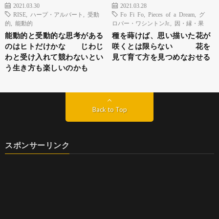
2021.03.30
2021.03.28
RISE
,
ハープ・アルバート
,
受動
Fo Fi Fo
,
Pieces of a Dream
,
グ
的
,
能動的
ロバー・ワシントンJr.
,
因・縁・果
能動的と受動的な思考がある
種を蒔けば、思い描いた花が
のはヒトだけかな じわじ
咲くとは限らない 花を
わと受け入れて競わないとい
見て育て方を見つめなおせる
う生き方も楽しいのかも
Back to Top
スポンサーリンク