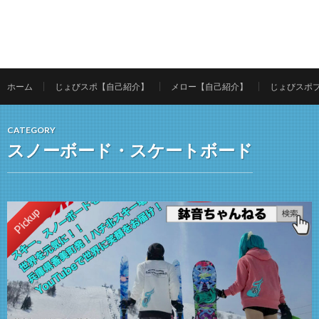
ホーム
じょびスポ【自己紹介】
メロー【自己紹介】
じょびスポ
CATEGORY
スノーボード・スケートボード
Pickup