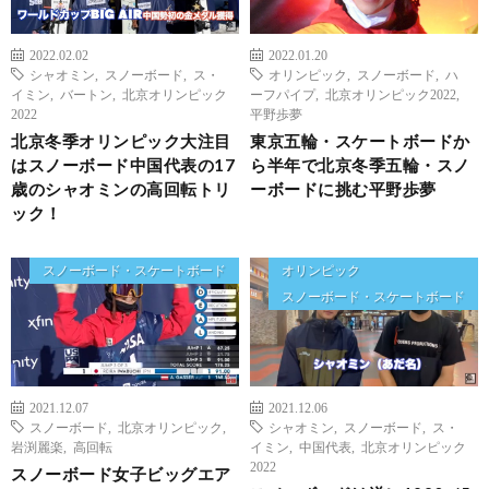
2022.02.02
2022.01.20
シャオミン
,
スノーボード
,
ス・
オリンピック
,
スノーボード
,
ハ
イミン
,
バートン
,
北京オリンピック
ーフパイプ
,
北京オリンピック2022
,
2022
平野歩夢
北京冬季オリンピック大注目
東京五輪・スケートボードか
はスノーボード中国代表の17
ら半年で北京冬季五輪・スノ
歳のシャオミンの高回転トリ
ーボードに挑む平野歩夢
ック！
スノーボード・スケートボード
オリンピック
スノーボード・スケートボード
2021.12.07
2021.12.06
スノーボード
,
北京オリンピック
,
シャオミン
,
スノーボード
,
ス・
岩渕麗楽
,
高回転
イミン
,
中国代表
,
北京オリンピック
2022
スノーボード女子ビッグエア