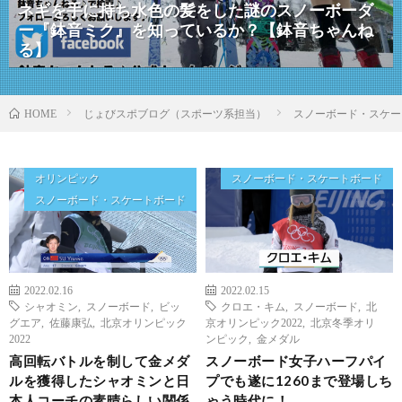
ネギを手に持ち水色の髪をした謎のスノーボーダ
ー『鉢音ミク』を知っているか？【鉢音ちゃんね
る】
じょびスポブログ（スポーツ系担当）
スノーボード・スケー
HOME
オリンピック
スノーボード・スケートボード
スノーボード・スケートボード
2022.02.16
2022.02.15
シャオミン
,
スノーボード
,
ビッ
クロエ・キム
,
スノーボード
,
北
グエア
,
佐藤康弘
,
北京オリンピック
京オリンピック2022
,
北京冬季オリ
2022
ンピック
,
金メダル
高回転バトルを制して金メダ
スノーボード女子ハーフパイ
ルを獲得したシャオミンと日
プでも遂に1260まで登場しち
本人コーチの素晴らしい関係
ゃう時代に！