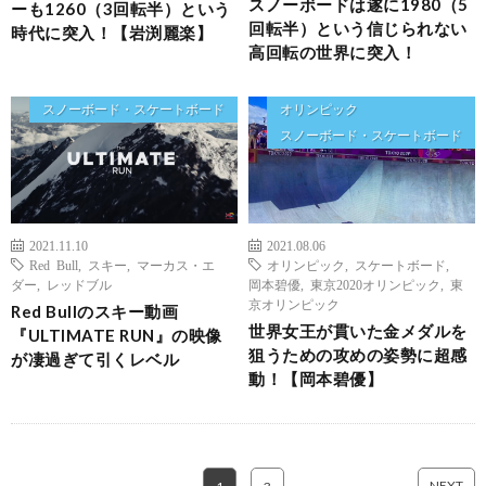
スノーボードは遂に1980（5
ーも1260（3回転半）という
回転半）という信じられない
時代に突入！【岩渕麗楽】
高回転の世界に突入！
スノーボード・スケートボード
オリンピック
スノーボード・スケートボード
2021.11.10
2021.08.06
Red Bull
,
スキー
,
マーカス・エ
オリンピック
,
スケートボード
,
ダー
,
レッドブル
岡本碧優
,
東京2020オリンピック
,
東
京オリンピック
Red Bullのスキー動画
世界女王が貫いた金メダルを
『ULTIMATE RUN』の映像
狙うための攻めの姿勢に超感
が凄過ぎて引くレベル
動！【岡本碧優】
NEXT