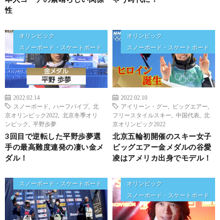
性
オリンピック
オリンピック
スノーボード・スケートボード
スノーボード・スケートボード
2022.02.14
2022.02.10
スノーボード
,
ハーフパイプ
,
北
アイリーン・グー
,
ビッグエアー
,
京オリンピック2022
,
北京冬季オリ
フリースタイルスキー
,
中国代表
,
北
ンピック
,
平野歩夢
京オリンピック2022
3回目で逆転した平野歩夢選
北京五輪初開催のスキー女子
手の最高難度連発の凄い金メ
ビッグエアー金メダルの谷愛
ダル！
凌はアメリカ出身でモデル！
スノーボード・スケートボード
オリンピック
スノーボード・スケートボード