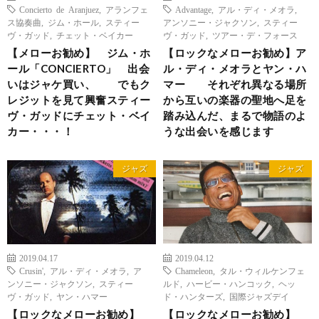
Concierto de Aranjuez
,
アランフェ
Advantage
,
アル・ディ・メオラ
,
ス協奏曲
,
ジム・ホール
,
スティー
アンソニー・ジャクソン
,
スティー
ヴ・ガッド
,
チェット・ベイカー
ヴ・ガッド
,
ツアー・デ・フォース
【メローお勧め】 ジム・ホ
【ロックなメローお勧め】ア
ール「CONCIERTO」 出会
ル・ディ・メオラとヤン・ハ
いはジャケ買い、 でもク
マー それぞれ異なる場所
レジットを見て興奮スティー
から互いの楽器の聖地へ足を
ヴ・ガッドにチェット・ベイ
踏み込んだ、まるで物語のよ
カー・・・！
うな出会いを感じます
ジャズ
ジャズ
2019.04.17
2019.04.12
Crusin'
,
アル・ディ・メオラ
,
ア
Chameleon
,
タル・ウィルケンフェ
ンソニー・ジャクソン
,
スティー
ルド
,
ハービー・ハンコック
,
ヘッ
ヴ・ガッド
,
ヤン・ハマー
ド・ハンターズ
,
国際ジャズデイ
【ロックなメローお勧め】
【ロックなメローお勧め】