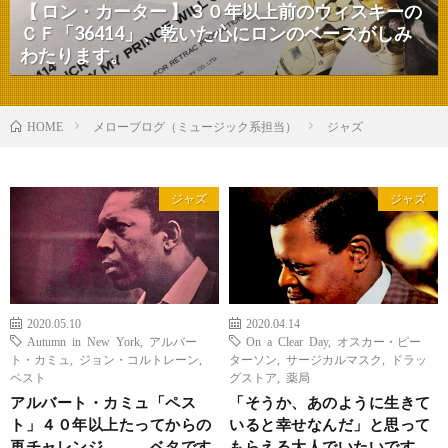
【 ロン・カーター 】３０年以上前のウィスキーの
ＣＦ「36414」、乾いた心にロンのベースがしみ
わたります。
メローブログ（ミュージック系担当）
ジャズ
HOME
ジャズ
ジャズ
2020.05.10
2020.04.14
Autumn in New York
,
アルバー
On a Clear Day
,
オスカー・ピー
ト・カミュ
,
ジョン・コルトレーン
,
ターソン
,
サージカルマスク
,
ドラッ
ペスト
グストア
,
薬局
アルバート・カミュ「ペス
「そうか、あのように生きて
ト」４０年以上たってからの
いると幸せなんだ」と思って
再チャレンジ ベタです
もらえる大人でいたいです