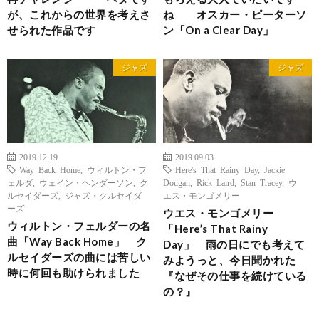
が、これからの世界を考えさ
ね オスカー・ピーターソ
せられた作品です
ン「On a Clear Day」
ジャズ
ジャズ
2019.12.19
2019.09.03
Way Back Home
,
ウィルトン・フ
Here's That Rainy Day
,
Jackie
ェルダ
,
ウェイン・ヘンダーソン
,
ク
Dougan
,
Rick Laird
,
Stan Tracey
,
ウ
ルセイダーズ
,
ジャズ・クルセイダ
エス・モンゴメリー
ーズ
ウエス・モンゴメリー
ウィルトン・フェルダーの名
「Here’s That Rainy
曲「Way Back Home」 ク
Day」 雨の日にでも考えて
ルセイダーズの曲には苦しい
みようっと、今日聞かれた
時に何回も助けられました
『なぜその仕事を続けている
の？』