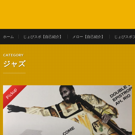
ホーム
じょびスポ【自己紹介】
メロー【自己紹介】
じょびスポ
CATEGORY
ジャズ
Pickup