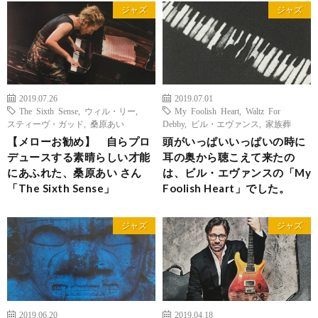
ジャズ
ジャズ
2019.07.26
2019.07.01
The Sixth Sense
,
ウィル・リー
,
My Foolish Heart
,
Waltz For
スティーヴ・ガッド
,
桑原あい
Debby
,
ビル・エヴァンス
,
家族葬
【メローお勧め】 自らプロ
頭がいっぱいいっぱいの時に
デュースする素晴らしい才能
耳の奥から聴こえて来たの
にあふれた、桑原あい さん
は、ビル・エヴァンスの「My
「The Sixth Sense」
Foolish Heart」でした。
ジャズ
ジャズ
2019.06.20
2019.04.18