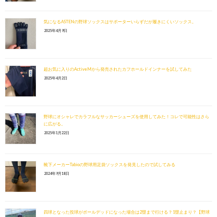
気になるASTENの野球ソックスはサポーターいらずだが履きにくいソックス。
2025年4月9日
超お気に入りのActiveMから発売されたカフホールドインナーを試してみた
2025年4月2日
野球にオシャレでカラフルなサッカーシューズを使用してみた！コレで可能性はさら
に広がる。
2025年1月22日
靴下メーカーTabioの野球用足袋ソックスを発見したので試してみる
2024年9月18日
四球となった投球がボールデッドになった場合は2塁まで行ける？1塁止まり？【野球