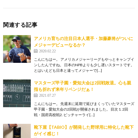
関連する記事
アメリカ育ちの注目日本人選手・加藤豪将がついに
メジャーデビューなるか？
2020.02.22
こんにちはー。 アメリカメジャーリーグもやっとキャンプイ
ンしたんですね。 日本のNPBよりも少し遅いスタートです。
とはいえども日本と違ってメジャーで[…]
マスターズ甲子園・愛知大会は2回戦敗退。心も親
指も折れず来年リベンジだぁ！
2021.07.27
こんにちはー。 先週末に延期で延びまくっていたマスターズ
甲子園・愛知大会の2回戦が開催されました。 目次 1. 2回
戦・国府高校戦2. ピッチャーライ[…]
靴下屋【TABIO】が開発した野球用に特化した靴下
がイイ感じ！