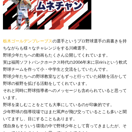
栃木ゴールデンブレーブス
の選手というプロ野球選手の肩書きを持
ちながらも様々なチャレンジをする川﨑選手。
野球少年たちへの動画もたくさん公開してくれています。
実は福岡ソフトバンクホークス時代の2006年末に宗rin’sという軟式
野球チームを作って小・中学生と交流をしていたんです。
野球少年たちへの野球教室などもずっと行っていた経験を活かして
野球の裾野を拡げる活動をしてくれています。
それと同時に野球指導者へのメッセージも含められていると思って
います。
野球を楽しむことをとても大事にしているのが印象的です。
少年野球の指導現場ではまだ罵声が飛び交っているとこも多いと聞
いてますし、目にすることもあります。
僕自身もそういう環境の中で野球少年として育ってきましたが、そ