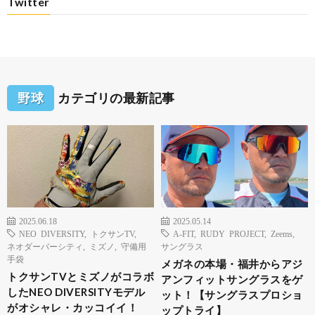
Twitter
野球
カテゴリの最新記事
2025.06.18
2025.05.14
NEO DIVERSITY
,
トクサンTV
,
A-FIT
,
RUDY PROJECT
,
Zeems
,
ネオダーバーシティ
,
ミズノ
,
守備用
サングラス
手袋
メガネの本場・福井からアジ
トクサンTVとミズノがコラボ
アンフィットサングラスをゲ
したNEO DIVERSITYモデル
ット！【サングラスプロショ
がオシャレ・カッコイイ！
ップトライ】