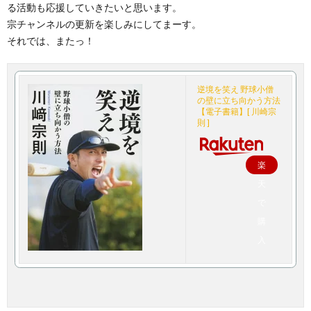
る活動も応援していきたいと思います。
宗チャンネルの更新を楽しみにしてまーす。
それでは、またっ！
逆境を笑え 野球小僧
の壁に立ち向かう方法
【電子書籍】[ 川崎宗
則 ]
楽
天
で
購
入