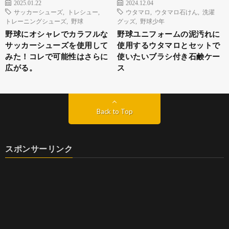
2025.01.22
2024.12.04
サッカーシューズ
,
トレシュー
,
ウタマロ
,
ウタマロ石けん
,
洗濯
トレーニングシューズ
,
野球
グッズ
,
野球少年
野球にオシャレでカラフルな
野球ユニフォームの泥汚れに
サッカーシューズを使用して
使用するウタマロとセットで
みた！コレで可能性はさらに
使いたいブラシ付き石鹸ケー
広がる。
ス
Back to Top
スポンサーリンク