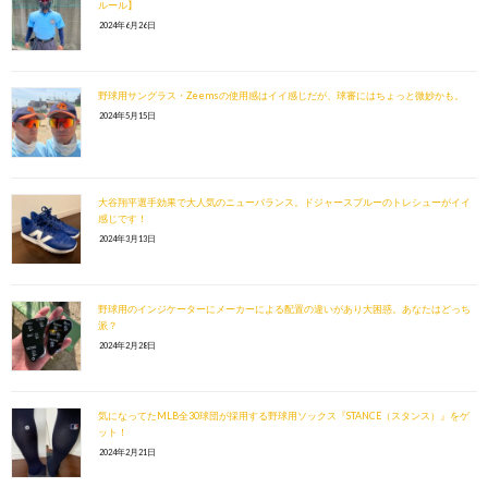
ルール】
2024年6月26日
野球用サングラス・Zeemsの使用感はイイ感じだが、球審にはちょっと微妙かも。
2024年5月15日
大谷翔平選手効果で大人気のニューバランス。ドジャースブルーのトレシューがイイ
感じです！
2024年3月13日
野球用のインジケーターにメーカーによる配置の違いがあり大困惑。あなたはどっち
派？
2024年2月28日
気になってたMLB全30球団が採用する野球用ソックス『STANCE（スタンス）』をゲ
ット！
2024年2月21日