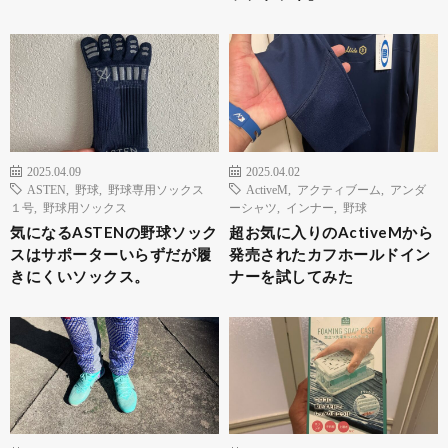
2025.04.09
2025.04.02
ASTEN
,
野球
,
野球専用ソックス
ActiveM
,
アクティブーム
,
アンダ
１号
,
野球用ソックス
ーシャツ
,
インナー
,
野球
気になるASTENの野球ソック
超お気に入りのActiveMから
スはサポーターいらずだが履
発売されたカフホールドイン
きにくいソックス。
ナーを試してみた