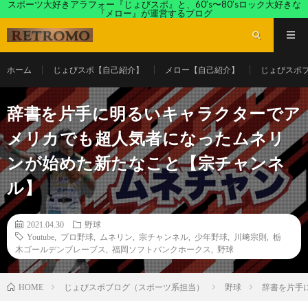
スポーツ大好きアラフォー『じょびスポ』と、60’s〜80’sロック大好きな
『メロー』が運営するブログ
ホーム
じょびスポ【自己紹介】
メロー【自己紹介】
じょびスポ
辞書を片手に明るいキャラクターでア
メリカでも超人気者になったムネリ
ンが始めた新たなこと【宗チャンネ
ル】
2021.04.30
野球
Youtube
,
プロ野球
,
ムネリン
,
宗チャンネル
,
少年野球
,
川﨑宗則
,
栃
木ゴールデンブレーブス
,
福岡ソフトバンクホークス
,
野球
じょびスポブログ（スポーツ系担当）
野球
辞書を片手
HOME