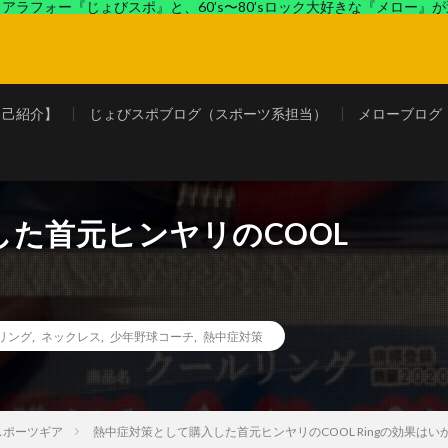
アラフォー『じょびスポ』と、60’s〜80’sロック大好きな『メロー』
ロック好きの『メロー』がコンビでディープなブログを展開中。
自己紹介】
じょびスポブログ（スポーツ系担当）
メローブログ
た首元ヒンヤリのCOOL
リング
,
ネックレス
,
少年野球コーチ
,
熱中症対策
スポーツギア
熱中症対策として購入した首元ヒンヤリのCOOL Ringの効果はい