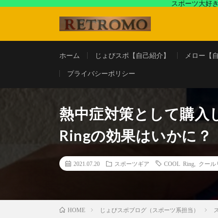
スポーツ大好き
アラフォースポーツ馬鹿『じょびスポ』と60’s〜80's
ホーム
じょびスポ【自己紹介】
メロー【
プライバシーポリシー
熱中症対策として購入し
Ringの効果はいかに？
2021.07.20
スポーツギア
COOL Ring
,
クール
じょびスポブログ（スポーツ系担当）
HOME