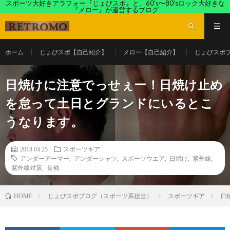
スポーツ大好きアラフォー『じょびスポ』と、60’s〜80’sロック大好きな
『メロー』が運営するブログ
ホーム
じょびスポ【自己紹介】
メロー【自己紹介】
じょびスポ
日焼けに注意でっせぇー！日焼け止め
を怠って土日とグランドにいるとこ
うなります。
2018.04.25
スポーツギア
アンダーアーマー
,
アンダーシャツ
,
スポーツウエア
,
日焼け
,
紫外線
,
紫外線対策
,
長袖
じょびスポブログ（スポーツ系担当）
スポーツギア
日
HOME