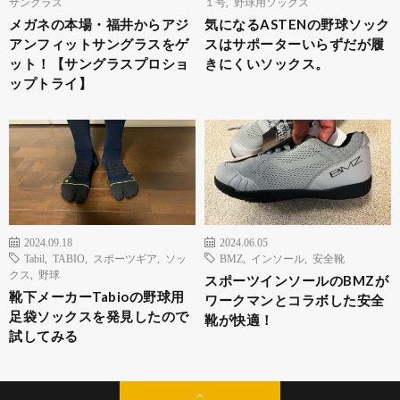
サングラス
１号
,
野球用ソックス
メガネの本場・福井からアジ
気になるASTENの野球ソック
アンフィットサングラスをゲ
スはサポーターいらずだが履
ット！【サングラスプロショ
きにくいソックス。
ップトライ】
2024.09.18
2024.06.05
Tabil
,
TABIO
,
スポーツギア
,
ソッ
BMZ
,
インソール
,
安全靴
クス
,
野球
スポーツインソールのBMZが
靴下メーカーTabioの野球用
ワークマンとコラボした安全
足袋ソックスを発見したので
靴が快適！
試してみる