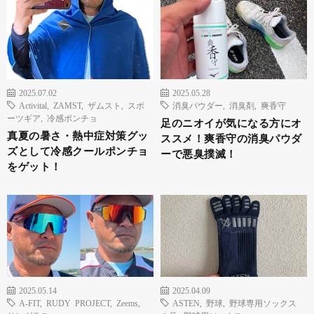
2025.07.02
2025.05.28
Activital
,
ZAMST
,
ザムスト
,
スポ
消臭パウダー
,
消臭剤
,
爽香守
ーツギア
,
冷感ポンチョ
足のニオイが気になる方にオ
真夏の暑さ・熱中症対策グッ
ススメ！爽香守の消臭パウダ
ズとして冷感クールポンチョ
ーで悪臭撲滅！
をゲット！
2025.05.14
2025.04.09
A-FIT
,
RUDY PROJECT
,
Zeems
,
ASTEN
,
野球
,
野球専用ソックス