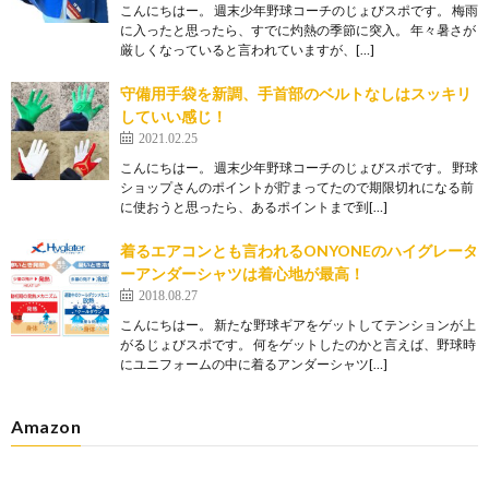
こんにちはー。 週末少年野球コーチのじょびスポです。 梅雨
に入ったと思ったら、すでに灼熱の季節に突入。 年々暑さが
厳しくなっていると言われていますが、[…]
守備用手袋を新調、手首部のベルトなしはスッキリ
していい感じ！
2021.02.25
こんにちはー。 週末少年野球コーチのじょびスポです。 野球
ショップさんのポイントが貯まってたので期限切れになる前
に使おうと思ったら、あるポイントまで到[…]
着るエアコンとも言われるONYONEのハイグレータ
ーアンダーシャツは着心地が最高！
2018.08.27
こんにちはー。 新たな野球ギアをゲットしてテンションが上
がるじょびスポです。 何をゲットしたのかと言えば、野球時
にユニフォームの中に着るアンダーシャツ[…]
Amazon