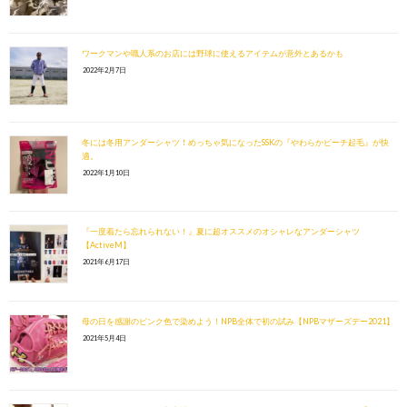
ワークマンや職人系のお店には野球に使えるアイテムが意外とあるかも
2022年2月7日
冬には冬用アンダーシャツ！めっちゃ気になったSSKの『やわらかピーチ起毛』が快
適。
2022年1月10日
『一度着たら忘れられない！』夏に超オススメのオシャレなアンダーシャツ
【ActiveM】
2021年6月17日
母の日を感謝のピンク色で染めよう！NPB全体で初の試み【NPBマザーズデー2021】
2021年5月4日