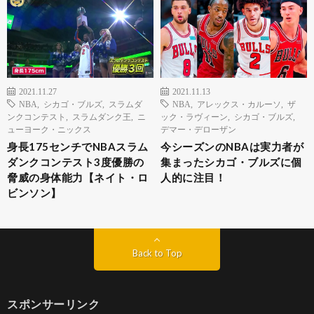
2021.11.27
2021.11.13
NBA
,
シカゴ・ブルズ
,
スラムダ
NBA
,
アレックス・カルーソ
,
ザ
ンクコンテスト
,
スラムダンク王
,
ニ
ック・ラヴィーン
,
シカゴ・ブルズ
,
ューヨーク・ニックス
デマー・デローザン
身長175センチでNBAスラム
今シーズンのNBAは実力者が
ダンクコンテスト3度優勝の
集まったシカゴ・ブルズに個
脅威の身体能力【ネイト・ロ
人的に注目！
ビンソン】
Back to Top
スポンサーリンク