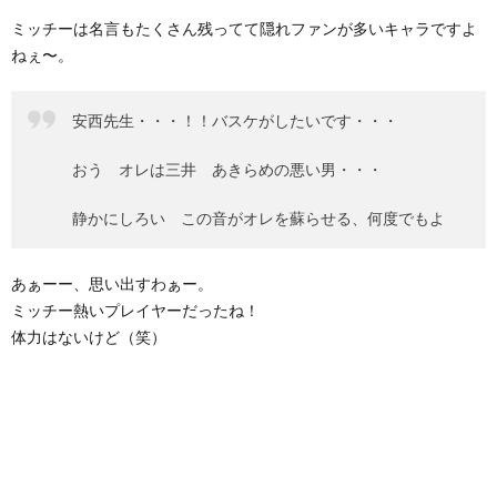
ミッチーは名言もたくさん残ってて隠れファンが多いキャラですよ
ねぇ〜。
安西先生・・・！！バスケがしたいです・・・
おう オレは三井 あきらめの悪い男・・・
静かにしろい この音がオレを蘇らせる、何度でもよ
あぁーー、思い出すわぁー。
ミッチー熱いプレイヤーだったね！
体力はないけど（笑）