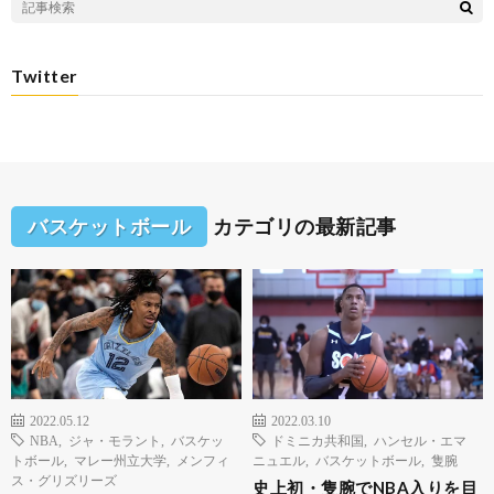
Twitter
バスケットボール
カテゴリの最新記事
2022.05.12
2022.03.10
NBA
,
ジャ・モラント
,
バスケッ
ドミニカ共和国
,
ハンセル・エマ
トボール
,
マレー州立大学
,
メンフィ
ニュエル
,
バスケットボール
,
隻腕
ス・グリズリーズ
史上初・隻腕でNBA入りを目