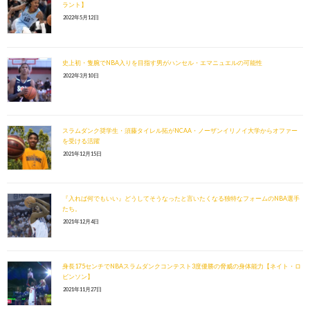
ラント】
2022年5月12日
史上初・隻腕でNBA入りを目指す男がハンセル・エマニュエルの可能性
2022年3月10日
スラムダンク奨学生・須藤タイレル拓がNCAA・ノーザンイリノイ大学からオファー
を受ける活躍
2021年12月15日
『入れば何でもいい』どうしてそうなったと言いたくなる独特なフォームのNBA選手
たち。
2021年12月4日
身長175センチでNBAスラムダンクコンテスト3度優勝の脅威の身体能力【ネイト・ロ
ビンソン】
2021年11月27日