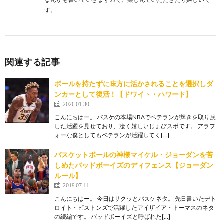
す。
関連する記事
ボールを持たずに味方に活かされることを選択しダ
ンカーとして復活！【ドワイト・ハワード】
2020.01.30
こんにちはー。 バスケの本場NBAでベテランが輝きを取り戻
した活躍を見せており、凄く嬉しいじょびスポです。 アラフ
ォーな僕としてもベテランが活躍してく[…]
バスケットボールの神様マイケル・ジョーダンを苦
しめたバッドボーイズのディフェンス【ジョーダン
ルール】
2019.07.11
こんにちはー。 今日はサクッとバスケネタ。 先日書いたデト
ロイト・ピストンズで活躍したアイザイア・トーマスのネタ
の続編です。 バッドボーイズと呼ばれた[…]