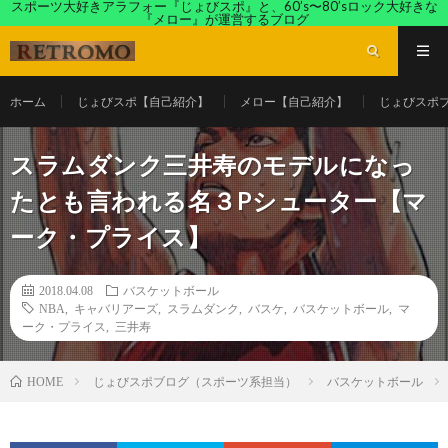
スポーツ大好きアラフォー『じょびスポ』と、60’s〜80’sロック大好きな
『メロー』が運営するブログ
ホーム
じょびスポ【自己紹介】
メロー【自己紹介】
じょびスポ
スラムダンク三井寿のモデルになっ
たとも言われる名３Pシューター【マ
ーク・プライス】
2018.04.08
バスケットボール
NBA
,
キャバリアーズ
,
スラムダンク
,
バスケ
,
バスケットボール
,
マ
ーク・プライス
,
三井寿
じょびスポブログ（スポーツ系担当）
バスケットボール
HOME