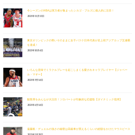
今シーズンのNBAは実力者が集まったシカゴ・ブルズに個人的に注目！
2021年11月13日
東京オリンピックの勢いそのままに女子バスケ日本代表が史上初アジアカップ五連覇
を達成！
2021年10月6日
いろんな意味でミラクルプレーを起こしまくる愛されキャラプレイヤー【ジャベー
ル・マギー】
2021年9月16日
観客席をみんなが大注目！ソロパートが印象的な応援歌【ダイナミック琉球】
2021年6月16日
遠藤航・デュエルの強さの秘密は高級車が買えるくらいの総額をかけたマウスピース
2021年5月20日