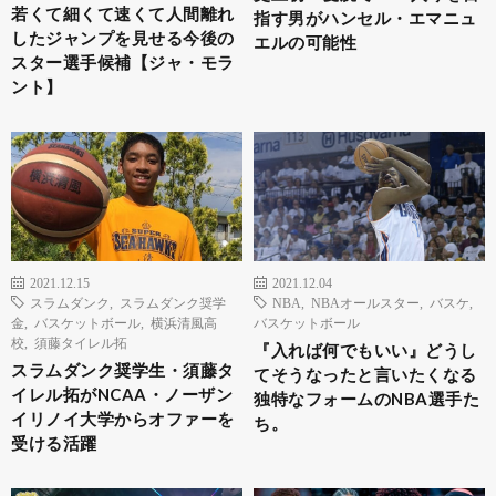
若くて細くて速くて人間離れ
指す男がハンセル・エマニュ
したジャンプを見せる今後の
エルの可能性
スター選手候補【ジャ・モラ
ント】
2021.12.15
2021.12.04
スラムダンク
,
スラムダンク奨学
NBA
,
NBAオールスター
,
バスケ
,
金
,
バスケットボール
,
横浜清風高
バスケットボール
校
,
須藤タイレル拓
『入れば何でもいい』どうし
スラムダンク奨学生・須藤タ
てそうなったと言いたくなる
イレル拓がNCAA・ノーザン
独特なフォームのNBA選手た
イリノイ大学からオファーを
ち。
受ける活躍