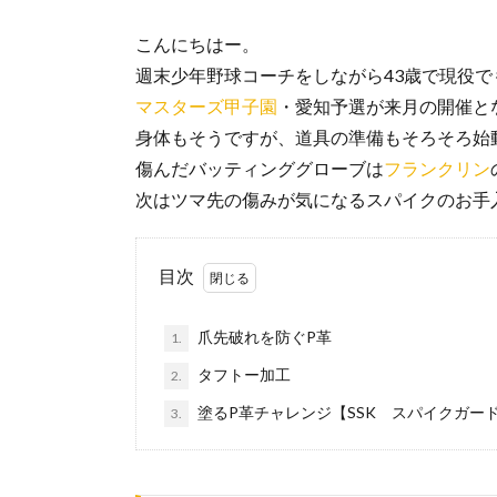
こんにちはー。
週末少年野球コーチをしながら43歳で現役
マスターズ甲子園
・愛知予選が来月の開催と
身体もそうですが、道具の準備もそろそろ始
傷んだバッティンググローブは
フランクリン
次はツマ先の傷みが気になるスパイクのお手
目次
爪先破れを防ぐP革
1.
タフトー加工
2.
塗るP革チャレンジ【SSK スパイクガー
3.