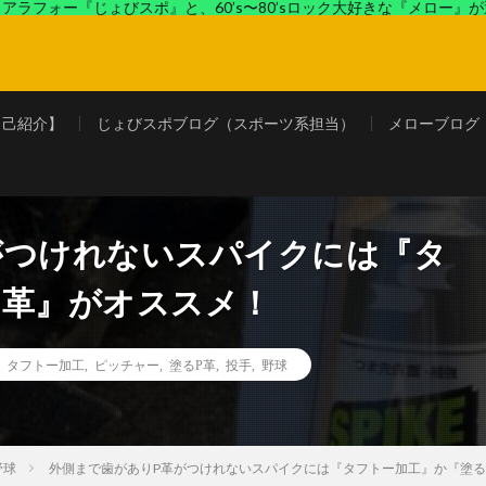
アラフォー『じょびスポ』と、60’s〜80’sロック大好きな『メロー』
ロック好きの『メロー』がコンビでディープなブログを展開中。
自己紹介】
じょびスポブログ（スポーツ系担当）
メローブログ
がつけれないスパイクには『タ
P革』がオススメ！
,
タフトー加工
,
ピッチャー
,
塗るP革
,
投手
,
野球
野球
外側まで歯がありP革がつけれないスパイクには『タフトー加工』か『塗る