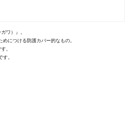
ーガワ）』。
ためにつける防護カバー的なもの。
です。
です。