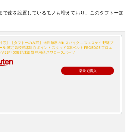
まで歯を設置しているモノも増えており、このタフトー加
応】 【タフトーのみ可】 送料無料 SSK スパイク エスエスケイ 野球ブ
ル 限定 高校野球対応 ポイント スタッド 3本ベルト PROEDGE プロエ
-NV ESF4008 野球部 野球用品 スワロースポーツ
楽天で購入