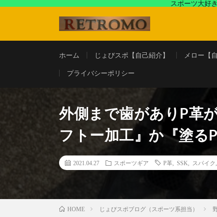
スポーツ大好き
アラフォースポーツ馬鹿『じょびスポ』と60’s〜80's
ホーム
じょびスポ【自己紹介】
メロー【
プライバシーポリシー
外側まで歯がありP革
フトー加工』か『塗る
2021.04.27
スポーツギア
P革
,
SSK
,
スパイク
じょびスポブログ（スポーツ系担当）
HOME