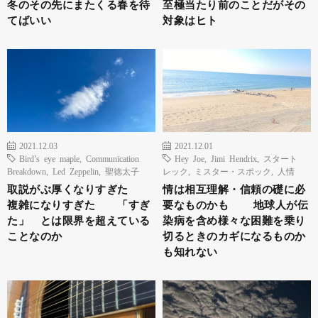
冬のその先にまたくる春を待
至極当たり前のことだがその
てばいい
対象はヒト
2021.12.03
2021.12.01
Bird’s eye maple
,
Communication
Hey Joe
,
Jimi Hendrix
,
スタート
Breakdown
,
Led Zeppelin
,
聖徳太子
レック
,
ミスター・スポック
,
人情
取説がぶ厚くなりすぎた
情は相互理解・信頼の礎に必
複雑になりすぎた 「すぎ
要なものかも 地球人が伝
た」 とは限界を超えている
染病を含め様々な困難を乗り
ことなのか
切るときのカギになるものか
も知れない