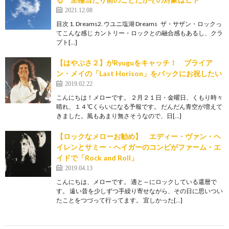
2021.12.08
目次 1. Dreams2. ウユニ塩湖 Dreams ザ・サザン・ロックっ
てこんな感じ カントリー・ロックとの融合感もあるし、クラ
プト[…]
【はやぶさ２】がRyuguをキャッチ！ ブライア
ン・メイの「Last Horison」をバックにお祝したい
2019.02.22
こんにちは！メローです。 ２月２１日・金曜日、くもり時々
晴れ、１４℃くらいになる予報です。 だんだん青空が増えて
きました。風もあまり無さそうなので、日[…]
【ロックなメローお勧め】 エディー・ヴァン・ヘ
イレンとサミー・ヘイガーのコンビがファーム・エ
イドで「Rock and Roll」
2019.04.13
こんにちは、メローです。 適と～にロックしている還暦で
す。 遠い昔を少しずつ手繰り寄せながら、その日に思いつい
たことをつづって行ってます。 宜しかった[…]