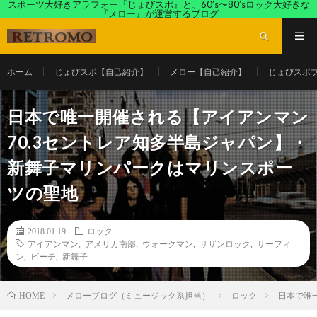
スポーツ大好きアラフォー『じょびスポ』と、60’s〜80’sロック大好きな
『メロー』が運営するブログ
ホーム
じょびスポ【自己紹介】
メロー【自己紹介】
じょびスポ
日本で唯一開催される【アイアンマン
70.3セントレア知多半島ジャパン】・
新舞子マリンパークはマリンスポー
ツの聖地
2018.01.19
ロック
アイアンマン
,
アメリカ南部
,
ウォークマン
,
サザンロック
,
サーフィ
ン
,
ビーチ
,
新舞子
メローブログ（ミュージック系担当）
ロック
日本で唯
HOME