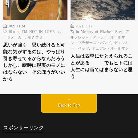
2021.11.24
2021.11.17
10ｃｃ
,
I'M NOT IN LOVE
,
ム
In Memory of Elizabeth Reed
,
ア
ードメーカー
,
引き寄せ
ルフレット・アドラー
,
オールマ
ン・ブラザーズ・バンド
,
ディッキ
思いが強く 思い続けると可
ー・ベッツ
,
デュアン・オールマン
能な気がするのは、やっぱり
人生は四季にたとえられるこ
引き寄せてるからなんだろう
とがある でもヒトには
しかし、瞬時に現実のモノに
人生には当てはまらないと思
はならない そのほうがいい
う
から
Back to Top
スポンサーリンク