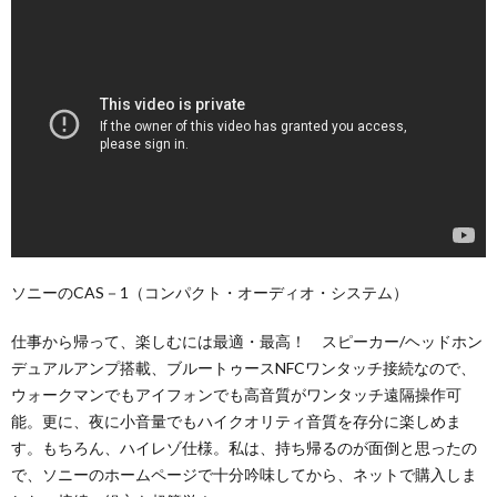
ソニーのCAS－1（コンパクト・オーディオ・システム）
仕事から帰って、楽しむには最適・最高！ スピーカー/ヘッドホン
デュアルアンプ搭載、ブルートゥースNFCワンタッチ接続なので、
ウォークマンでもアイフォンでも高音質がワンタッチ遠隔操作可
能。更に、夜に小音量でもハイクオリティ音質を存分に楽しめま
す。もちろん、ハイレゾ仕様。私は、持ち帰るのが面倒と思ったの
で、ソニーのホームページで十分吟味してから、ネットで購入しま