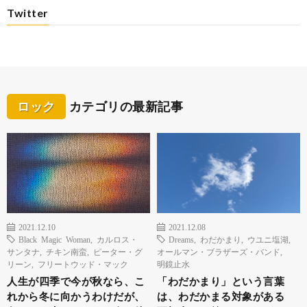
Twitter
ロック
カテゴリの最新記事
2021.12.10
2021.12.08
Black Magic Woman
,
カルロス・
Dreams
,
わだかまり
,
ウユニ塩湖
,
サンタナ
,
チキン南蛮
,
ピーター・グ
オールマン・ブラザーズ・バンド
,
リーン
,
フリートウッド・マック
明鏡止水
人生が四季で今が秋なら、こ
「わだかまり」という言葉
れから冬に向かうわけだが、
は、わだかまる対象がある