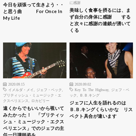
に感謝
今日を頑張って生きよう・・
美味しく食事を摂るには、ま
と思う曲 For Once In
ず自分の身体に感謝 する
My Life
と次々に感謝の連鎖が湧いて
くる
2020.09.15
2020.09.02
イメルダ・メイ
,
ジェフ・ベック
,
Key To The Highway
,
ジェフ・ベ
ブリティッシュ・ミュージック・エ
ック
,
Ｂ.Ｂ.キング
クスペリエンス
,
ロカビリー
ジェフに人生を語れるのは
遠くからでもいいから覗いて
Ｂ.Ｂ.キングくらいかな リス
みたかった！ 「ブリティッ
ペクト具合が違います
シュ・ミュージック・エクス
ペリエンス」でのジェフの主
任一日講師姿を