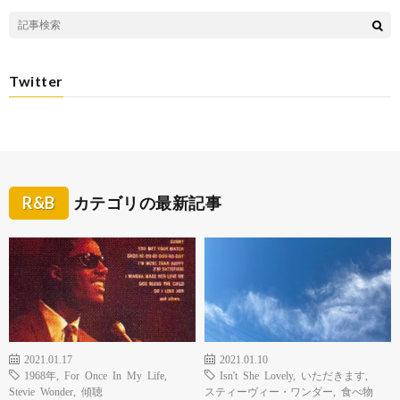
Twitter
R&B
カテゴリの最新記事
2021.01.17
2021.01.10
1968年
,
For Once In My Life
,
Isn't She Lovely
,
いただきます
,
Stevie Wonder
,
傾聴
スティーヴィー・ワンダー
,
食べ物