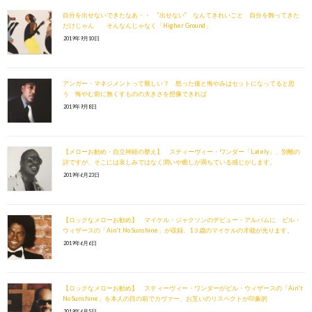
自分を出せないできたなあ・・ “出せない” なんてきれいごと 自分を飾ってきた
だけじゃん そんなんじゃなく「Higher Ground」
2019年9月10日
アンガー・マネジメントって難しい？ 怒った後と悔やみはセットになってると思
う 悔やむ前に無くすものの大きさを想像できれば
2019年9月8日
【メローお勧め・自立神経の整え】 スティーヴィー・ワンダー「Lately」、別離の
詩ですが、そこには哀しみではなく潤いや癒しが満ちている感じがします。
2019年6月23日
【ロックなメローお勧め】 マイケル・ジャクソンのデビュー・アルバムに ビル・
ウィザースの「Ain't No Sunshine」が収録、1３歳のマイケルの才能が光ります。
2019年6月6日
【ロックなメローお勧め】 スティーヴィー・ワンダーがビル・ウィザースの「Ain't
No Sunshine」を本人の目の前でカヴァー、お互いのリスペクトが印象的
2019年6月5日