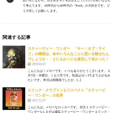
思い出しながら、古き良きモノをお伝えしていけたら良いななん
て考えてます。 60年代から80年代の『Rock』が大好きです。 ど
うぞ宜しくお願いします。
関連する記事
スティーヴィー・ワンダー 「キー・オブ・ライ
フ」の構想は、命やいろんなことに思いを馳せたん
でしょうか・・とにもかくにも復活して良かった！
2019.02.07
こんにちは！メローです。 いつもありがとうございます。 ２
月7日・木曜日、くもり空です。気温は12～3℃まで上がるみ
たいです。 昨日は雨模様でしたが、[…]
エリック・クラプトンもリスペクト「スティービ
ー・ワンダー」の世界
2017.12.27
こんにちは。メローなロッカーです。 目次 1. スティービー・
ワンダー1.1. まずは減塩 スティービー・ワンダー エリック・