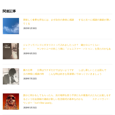
関連記事
美味しく食事を摂るには、まず自分の身体に感謝 すると次々に感謝の連鎖が湧い
てくる
2021年1月10日
ジェフってバンドにギタリストって入れましたっけ？ 確かロニーくらい
か・・ ヤンやトニーの向こう側に「ジェニファー・バトゥン」を見たのかなあ
2020年8月25日
夏の土用 土用はウナギだけではないようです しばし新しいことは謹んで
土の神様に感謝の時 こんな時は好きな音楽聴いてゆっくりいきましょう
2020年7月22日
誰かに何かをしてもらったら、次の地球を担う子供たちや後進の人たちにお返しをす
るという社会貢献の連続が新しい生活様式の基本なのかも スティーヴィー・
ワンダー「Isn't She Lovely」
2020年5月31日