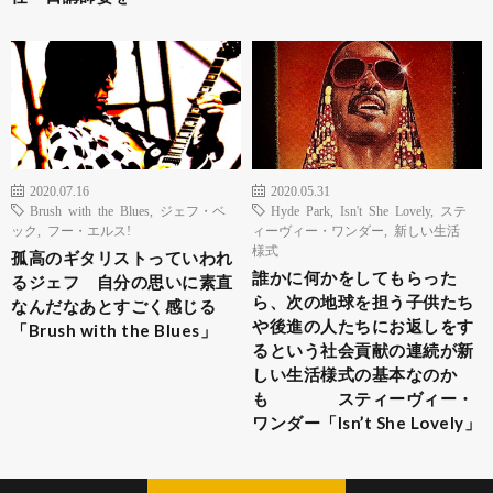
2020.07.16
2020.05.31
Brush with the Blues
,
ジェフ・ベ
Hyde Park
,
Isn't She Lovely
,
ステ
ック
,
フー・エルス!
ィーヴィー・ワンダー
,
新しい生活
様式
孤高のギタリストっていわれ
誰かに何かをしてもらった
るジェフ 自分の思いに素直
ら、次の地球を担う子供たち
なんだなあとすごく感じる
や後進の人たちにお返しをす
「Brush with the Blues」
るという社会貢献の連続が新
しい生活様式の基本なのか
も スティーヴィー・
ワンダー「Isn’t She Lovely」