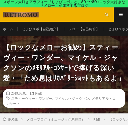
スポーツ大好きアラフォー『じょびスポ』と、60’s〜80’sロック大好きな
『メロー』が運営するブログ
ホーム
じょびスポ【自己紹介】
メロー【自己紹介】
じょびスポ
【ロックなメローお勧め】スティー
ヴィー・ワンダー、マイケル・ジャ
クソンのﾒﾓﾘｱﾙ･ｺﾝｻｰﾄで捧げる深い
愛・「ため息はﾘｶﾊﾞﾘｰｼｮｯﾄもあるよ」
2019.03.02
R&B
スティーヴィー・ワンダー
,
マイケル・ジャクソン
,
メモリアル・コ
ンサート
メローブログ（ミュージック系担当）
R&B
【ロックなメ
HOME