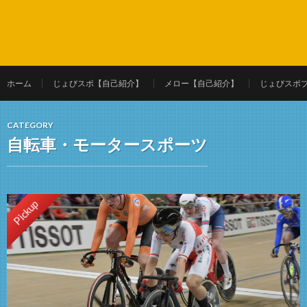
ホーム
じょびスポ【自己紹介】
メロー【自己紹介】
じょびスポ
CATEGORY
自転車・モータースポーツ
Pickup