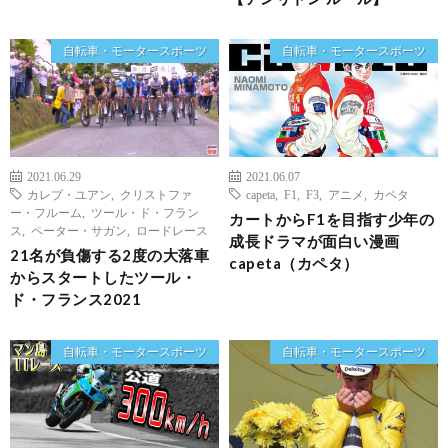
自転車・モータースポーツ
自転車・モータースポーツ
2021.06.29
2021.06.07
カレブ・ユアン
,
クリストファ
capeta
,
F1
,
F3
,
アニメ
,
カペタ
ー・フルーム
,
ツール・ド・フラン
カートからF1を目指す少年の
ス
,
ペーター・サガン
,
ロードレース
成長ドラマが面白い漫画
21名が負傷する2度の大落車
capeta（カペタ）
からスタートしたツール・
ド・フランス2021
自転車・モータースポーツ
自転車・モータースポーツ