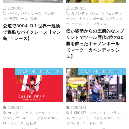
2020.09.17
2020.09.15
バイク
,
バイクレース
,
マン島
,
カベンディッシュ
,
カヴェンディ
マン島TTレース
,
公道
ッシュ
,
キャノンボール
,
スプリンタ
ー
,
ツール・ド・フランス
公道で300キロ！世界一危険
低い姿勢からの圧倒的なスプ
で過酷なバイクレース【マン
リントでツール歴代2位の30
島TTレース】
勝を飾ったキャノンボール
【マーク・カベンディッシ
ュ】
自転車・モータースポーツ
自転車・モータースポーツ
2020.09.12
2020.08.31
カレブ・ユアン
,
ツール・ド・フ
J SPORTS
,
ツール・ド・フラン
ランス
,
ツール・ド・フランス2020
,
ス
,
ツール・ド・フランス2020
,
ロー
ロードレース
,
自転車
ドバイク
,
ロードレース