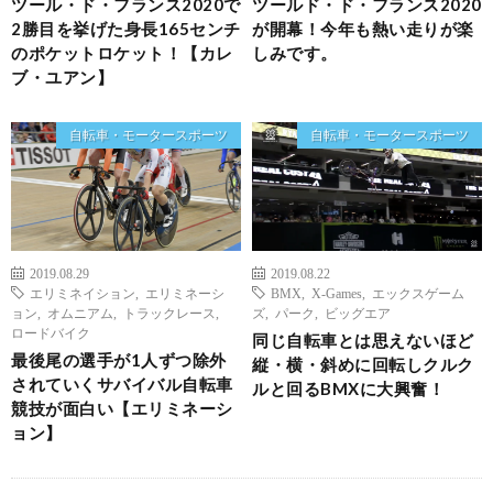
ツール・ド・フランス2020で
ツールド・ド・フランス2020
2勝目を挙げた身長165センチ
が開幕！今年も熱い走りが楽
のポケットロケット！【カレ
しみです。
ブ・ユアン】
自転車・モータースポーツ
自転車・モータースポーツ
2019.08.29
2019.08.22
エリミネイション
,
エリミネーシ
BMX
,
X-Games
,
エックスゲーム
ョン
,
オムニアム
,
トラックレース
,
ズ
,
パーク
,
ビッグエア
ロードバイク
同じ自転車とは思えないほど
最後尾の選手が1人ずつ除外
縦・横・斜めに回転しクルク
されていくサバイバル自転車
ルと回るBMXに大興奮！
競技が面白い【エリミネーシ
ョン】