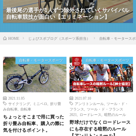
最後尾の選手が1人ずつ除外されていくサバイバル
自転車競技が面白い【エリミネーション】
じょびスポブログ（スポーツ系担当）
自転車・モータースポ
HOME
自転車・モータースポーツ
自転車・モータースポーツ
2021.11.05
2021.07.10
サイクリング
,
ミニベロ
,
折り畳
アンリトンルール
,
ツール・ド・
み自転車
,
自転車
フランス
,
ツール・ド・フランス
2021
,
ロードレース
,
暗黙のルール
ちょっとそこまで用に買った
野球だけでなくロードレース
折り畳み自転車、購入の際に
にも存在する暗黙のルール
気を付けるポイント。
【アンリトン ルール】