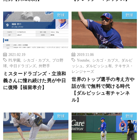
野球
野球
2021.02.19
2019.11.06
PL学園
,
シカゴ・カブス
,
プロ野
Youtube
,
シカゴ・カブス
,
ダルビ
球
,
中日ドラゴンズ
,
外野手
ッシュ
,
ダルビッシュ有
,
テキサス・
レンジャーズ
ミスタードラゴンズ・立浪和
世界のトップ選手の考え方や
義さんに憧れ続けた男が中日
話が生で無料で聞ける時代
に復帰【福留孝介】
【ダルビッシュ有チャンネ
ル】
野球
野球