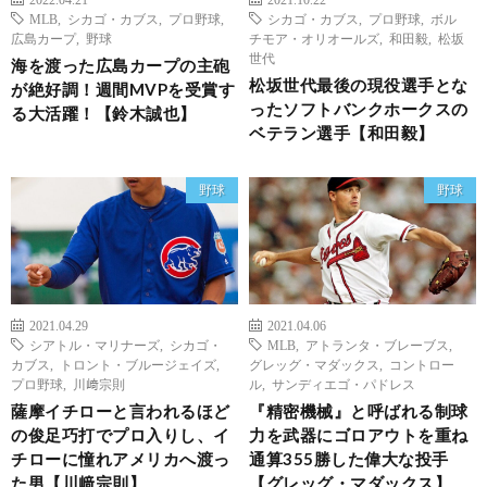
MLB
,
シカゴ・カブス
,
プロ野球
,
シカゴ・カブス
,
プロ野球
,
ボル
広島カープ
,
野球
チモア・オリオールズ
,
和田毅
,
松坂
世代
海を渡った広島カープの主砲
松坂世代最後の現役選手とな
が絶好調！週間MVPを受賞す
ったソフトバンクホークスの
る大活躍！【鈴木誠也】
ベテラン選手【和田毅】
野球
野球
2021.04.29
2021.04.06
シアトル・マリナーズ
,
シカゴ・
MLB
,
アトランタ・ブレーブス
,
カブス
,
トロント・ブルージェイズ
,
グレッグ・マダックス
,
コントロー
プロ野球
,
川﨑宗則
ル
,
サンディエゴ・パドレス
薩摩イチローと言われるほど
『精密機械』と呼ばれる制球
の俊足巧打でプロ入りし、イ
力を武器にゴロアウトを重ね
チローに憧れアメリカへ渡っ
通算355勝した偉大な投手
た男【川﨑宗則】
【グレッグ・マダックス】