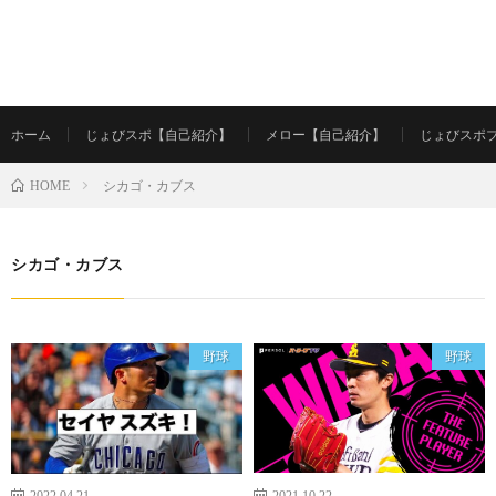
ホーム
じょびスポ【自己紹介】
メロー【自己紹介】
じょびスポ
シカゴ・カブス
HOME
シカゴ・カブス
野球
野球
2022.04.21
2021.10.22