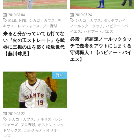
2019.08.04
2019.05.24
MLB
,
NPB
,
シカゴ・カブス
,
テ
シカゴ・カブス
,
タッチプレイ
,
キサス・レンジャース
,
プロ野球
ノールック・タッチ
,
ハビアー・バ
イエス
,
ハビアー・バエズ
来ると分かっていても打てな
必殺・超高速ノールックタッ
い『火の玉ストレート』を武
チで走者をアウトにしまくる
器に三振の山を築く松坂世代
守備職人！【ハビアー・バイ
【藤川球児】
エス】
野球
2019.05.22
シカゴ・カブス
,
テキサス・レン
ジャーズ
,
プロ野球
,
ボストン・レッ
ドソックス
,
ボルチモア・オリオー
ルズ