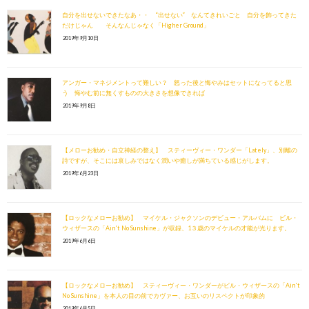
自分を出せないできたなあ・・ “出せない” なんてきれいごと 自分を飾ってきた
だけじゃん そんなんじゃなく「Higher Ground」
2019年9月10日
アンガー・マネジメントって難しい？ 怒った後と悔やみはセットになってると思
う 悔やむ前に無くすものの大きさを想像できれば
2019年9月8日
【メローお勧め・自立神経の整え】 スティーヴィー・ワンダー「Lately」、別離の
詩ですが、そこには哀しみではなく潤いや癒しが満ちている感じがします。
2019年6月23日
【ロックなメローお勧め】 マイケル・ジャクソンのデビュー・アルバムに ビル・
ウィザースの「Ain't No Sunshine」が収録、1３歳のマイケルの才能が光ります。
2019年6月6日
【ロックなメローお勧め】 スティーヴィー・ワンダーがビル・ウィザースの「Ain't
No Sunshine」を本人の目の前でカヴァー、お互いのリスペクトが印象的
2019年6月5日