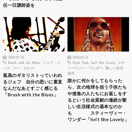
任一日講師姿を
2020.07.16
2020.05.31
Brush with the Blues
,
ジェフ・ベ
Hyde Park
,
Isn't She Lovely
,
ステ
ック
,
フー・エルス!
ィーヴィー・ワンダー
,
新しい生活
様式
孤高のギタリストっていわれ
誰かに何かをしてもらった
るジェフ 自分の思いに素直
ら、次の地球を担う子供たち
なんだなあとすごく感じる
や後進の人たちにお返しをす
「Brush with the Blues」
るという社会貢献の連続が新
しい生活様式の基本なのか
も スティーヴィー・
ワンダー「Isn’t She Lovely」