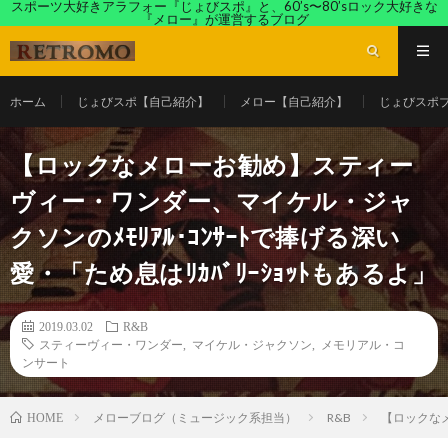
スポーツ大好きアラフォー『じょびスポ』と、60’s〜80’sロック大好きな
『メロー』が運営するブログ
ホーム
じょびスポ【自己紹介】
メロー【自己紹介】
じょびスポ
【ロックなメローお勧め】スティー
ヴィー・ワンダー、マイケル・ジャ
クソンのﾒﾓﾘｱﾙ･ｺﾝｻｰﾄで捧げる深い
愛・「ため息はﾘｶﾊﾞﾘｰｼｮｯﾄもあるよ」
2019.03.02
R&B
スティーヴィー・ワンダー
,
マイケル・ジャクソン
,
メモリアル・コ
ンサート
メローブログ（ミュージック系担当）
R&B
【ロックなメ
HOME