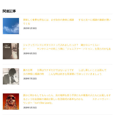
関連記事
美味しく食事を摂るには、まず自分の身体に感謝 すると次々に感謝の連鎖が湧い
てくる
2021年1月10日
ジェフってバンドにギタリストって入れましたっけ？ 確かロニーくらい
か・・ ヤンやトニーの向こう側に「ジェニファー・バトゥン」を見たのかなあ
2020年8月25日
夏の土用 土用はウナギだけではないようです しばし新しいことは謹んで
土の神様に感謝の時 こんな時は好きな音楽聴いてゆっくりいきましょう
2020年7月22日
誰かに何かをしてもらったら、次の地球を担う子供たちや後進の人たちにお返しをす
るという社会貢献の連続が新しい生活様式の基本なのかも スティーヴィー・
ワンダー「Isn't She Lovely」
2020年5月31日