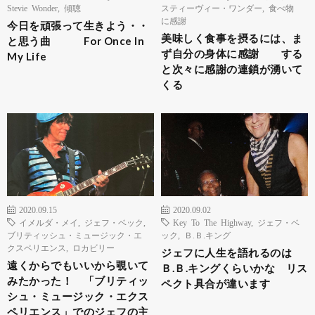
Stevie Wonder
,
傾聴
スティーヴィー・ワンダー
,
食べ物
に感謝
今日を頑張って生きよう・・
美味しく食事を摂るには、ま
と思う曲 For Once In
ず自分の身体に感謝 する
My Life
と次々に感謝の連鎖が湧いて
くる
2020.09.15
2020.09.02
イメルダ・メイ
,
ジェフ・ベック
,
Key To The Highway
,
ジェフ・ベ
ブリティッシュ・ミュージック・エ
ック
,
Ｂ.Ｂ.キング
クスペリエンス
,
ロカビリー
ジェフに人生を語れるのは
遠くからでもいいから覗いて
Ｂ.Ｂ.キングくらいかな リス
みたかった！ 「ブリティッ
ペクト具合が違います
シュ・ミュージック・エクス
ペリエンス」でのジェフの主