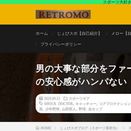
スポーツ大好き
アラフォースポーツ馬鹿『じょびスポ』と60’s〜80's
ホーム
じょびスポ【自己紹介】
メロー【
プライバシーポリシー
男の大事な部分をファ
の安心感がハンパない
2020.09.23
スポーツギア
SHOCK DOCTOR
,
キャッチャー
,
コアプロテクション
晃
,
少年野球
,
山田哲人
,
野球
,
金カップ
じょびスポブログ（スポーツ系担当）
HOME