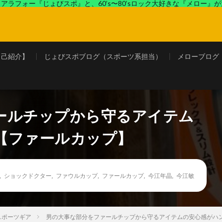
アラフォー『じょびスポ』と、60’s〜80’sロック大好きな『メロー』
ロック好きの『メロー』がコンビでディープなブログを展開中。
自己紹介】
じょびスポブログ（スポーツ系担当）
メローブログ
ールチップから守るアイテム
【ファールカップ】
,
ショックドクター
,
ファウルカップ
,
ファールカップ
,
今江年晶
,
今江敏
スポーツギア
男の大事な部分をファールチップから守るアイテムの安心感がハ