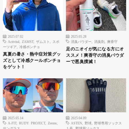
2025.07.02
2025.05.28
Activital
,
ZAMST
,
ザムスト
,
スポ
消臭パウダー
,
消臭剤
,
爽香守
ーツギア
,
冷感ポンチョ
足のニオイが気になる方にオ
真夏の暑さ・熱中症対策グッ
ススメ！爽香守の消臭パウダ
ズとして冷感クールポンチョ
ーで悪臭撲滅！
をゲット！
2025.05.14
2025.04.09
A-FIT
,
RUDY PROJECT
,
Zeems
,
ASTEN
,
野球
,
野球専用ソックス
サングラス
１号
,
野球用ソックス