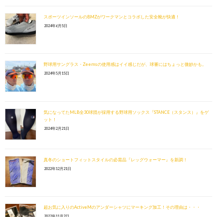
スポーツインソールのBMZがワークマンとコラボした安全靴が快適！
2024年6月5日
野球用サングラス・Zeemsの使用感はイイ感じだが、球審にはちょっと微妙かも。
2024年5月15日
気になってたMLB全30球団が採用する野球用ソックス『STANCE（スタンス）』をゲ
ット！
2024年2月21日
真冬のショートフィットスタイルの必需品『レッグウォーマー』を新調！
2022年12月21日
超お気に入りのActiveMのアンダーシャツにマーキング加工！その理由は・・・
2022年11月2日