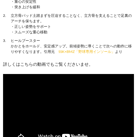
・重心の安定性
・突き上げを緩和
立方骨パッド土踏まずを圧迫することなく、立方骨を支えることで足裏の
アーチを保ちます。
・正しい姿勢をサポート
・スムーズな重心移動
ヒールブースター
かかとをホールド、安定感アップ。前傾姿勢に導くことで次への動作に移
りやすくなります。引用元
SSK×BMZ「野球専用インソール」
より
詳しくはこちらの動画でもご覧くださいませ。