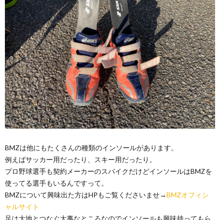
BMZは他にもたくさんの種類のインソールがあります。
例えばサッカー用だったり、スキー用だったり。
プロ野球選手も契約メーカーのスパイクだけどインソールはBMZを
使ってる選手もいるんですって。
BMZについて興味出た方はHPもご覧くださいませ→
BMZオフィシ
ャルサイト
足は大地とつなぐ大事なところなのでインソールも興味持ってもら