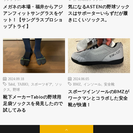
メガネの本場・福井からアジ
気になるASTENの野球ソック
アンフィットサングラスをゲ
スはサポーターいらずだが履
ット！【サングラスプロショ
きにくいソックス。
ップトライ】
2024.09.18
2024.06.05
Tabil
,
TABIO
,
スポーツギア
,
ソッ
BMZ
,
インソール
,
安全靴
クス
,
野球
スポーツインソールのBMZが
靴下メーカーTabioの野球用
ワークマンとコラボした安全
足袋ソックスを発見したので
靴が快適！
試してみる