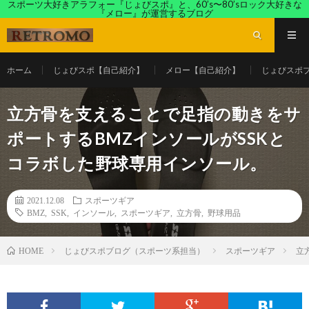
スポーツ大好きアラフォー『じょびスポ』と、60’s〜80’sロック大好きな
『メロー』が運営するブログ
ホーム
じょびスポ【自己紹介】
メロー【自己紹介】
じょびスポ
立方骨を支えることで足指の動きをサ
ポートするBMZインソールがSSKと
コラボした野球専用インソール。
2021.12.08
スポーツギア
BMZ
,
SSK
,
インソール
,
スポーツギア
,
立方骨
,
野球用品
じょびスポブログ（スポーツ系担当）
スポーツギア
立
HOME