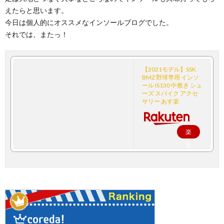
えたらと思います。
今日は個人的にオススメなインソールブログでした。
それでは、またっ！
【2021モデル】SSK
BMZ 野球専用 インソ
ール IS130 中敷き シュ
ーズ スパイク アクセ
サリー あす楽
楽
天
で
購
入