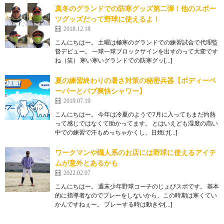
真冬のグランドでの防寒グッズ第二弾！他のスポー
ツグッズだって野球に使えるよ！
2018.12.18
こんにちはー。 土曜は極寒のグランドでの練習試合で代理監
督デビュー。 一球一球ブロックサインを出すのって大変です
ね（笑） 寒い寒いグランドでの防寒グッ[…]
夏の練習終わりの暑さ対策の秘密兵器【ボディーペ
ーパーとバブ爽快シャワー】
2019.07.19
こんにちはー。 今年は冷夏のようで7月に入ってもまだ灼熱
って感じではなくて助かってます。 とはいえども湿度の高い
中での練習で汗もめっちゃかくし、日焼け[…]
ワークマンや職人系のお店には野球に使えるアイテ
ムが意外とあるかも
2022.02.07
こんにちはー。 週末少年野球コーチのじょびスポです。 基本
的に指導者なのでプレーをしないから、この時期は寒くてい
かんですねぇー。 プレーする時は動きや[…]