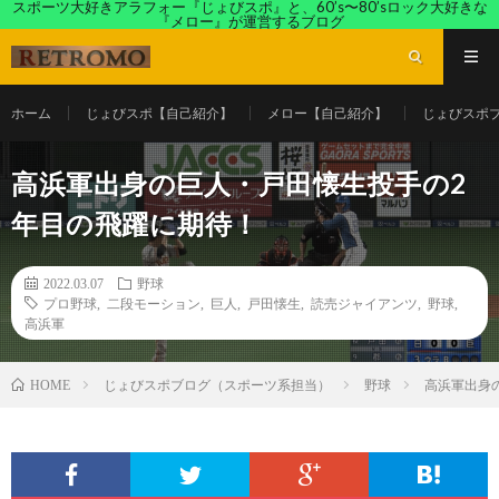
スポーツ大好きアラフォー『じょびスポ』と、60’s〜80’sロック大好きな
『メロー』が運営するブログ
ホーム
じょびスポ【自己紹介】
メロー【自己紹介】
じょびスポ
高浜軍出身の巨人・戸田懐生投手の2
年目の飛躍に期待！
2022.03.07
野球
プロ野球
,
二段モーション
,
巨人
,
戸田懐生
,
読売ジャイアンツ
,
野球
,
高浜軍
じょびスポブログ（スポーツ系担当）
野球
高浜軍出身
HOME