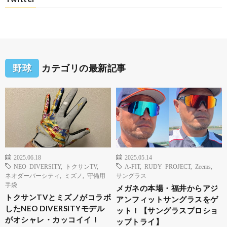
野球
カテゴリの最新記事
2025.06.18
2025.05.14
NEO DIVERSITY
,
トクサンTV
,
A-FIT
,
RUDY PROJECT
,
Zeems
,
ネオダーバーシティ
,
ミズノ
,
守備用
サングラス
手袋
メガネの本場・福井からアジ
トクサンTVとミズノがコラボ
アンフィットサングラスをゲ
したNEO DIVERSITYモデル
ット！【サングラスプロショ
がオシャレ・カッコイイ！
ップトライ】