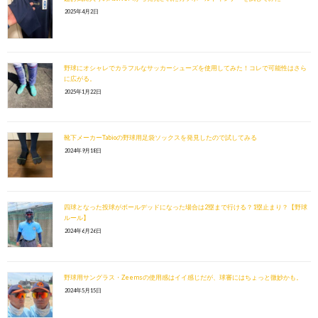
2025年4月2日
野球にオシャレでカラフルなサッカーシューズを使用してみた！コレで可能性はさら
に広がる。
2025年1月22日
靴下メーカーTabioの野球用足袋ソックスを発見したので試してみる
2024年9月18日
四球となった投球がボールデッドになった場合は2塁まで行ける？1塁止まり？【野球
ルール】
2024年6月26日
野球用サングラス・Zeemsの使用感はイイ感じだが、球審にはちょっと微妙かも。
2024年5月15日