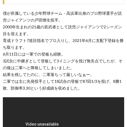
僕が所属している少年野球チーム・高浜軍出身のプロ野球選手が読
売ジャイアンツの戸田懐生投手。
2000年生まれの21歳の若武者として読売ジャイアンツで2シーズン
目を迎えます。
育成ドラフト7巡目指名でプロ入りし、2021年6月に支配下登録を勝
ち取ります。
6月11日には一軍での登板も経験。
3試合に中継ぎとして登板して3イニングを投げ無失点でしたが、そ
の後は二軍へと降格してしまいました。
結果を残してたのに、二軍落ちって厳しいなぁー。
二軍では主に先発投手として18試合の登板で87回1/3を投げ、8勝1
敗、防御率3.30という好成績を収めました。