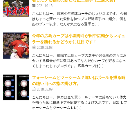
2021.10.15
こんにちはー。 週末少年野球コーチのじょびスポです。 今日
はちょっと変わった愛称を持つプロ野球選手のご紹介。 僕も
あのプレー以来、なんか気になる選手と[…]
今年の広島カープは小園海斗が田中広輔からレギュ
ラーを獲れるかどうかに注目です！
2020.02.08
こんにちはー。 前職で広島カープの選手や関係者の方々にお
会いする機会が年に数回あってなんだかカープが好きになっ
てしまったじょびスポです。 広島カープは[…]
フォーシームとツーシーム？違いはボールを握る時
の縫い目への指の掛け方。
2018.05.09
こんにちはー。 体力は金で買う！をテーマに落ちていく体力
を補うために最新ギアを駆使するじょびスポです。 目次 1. フ
ォーシームとツーシーム1.1. […]