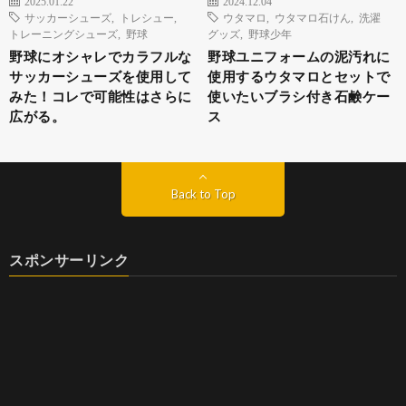
2025.01.22
2024.12.04
サッカーシューズ
,
トレシュー
,
ウタマロ
,
ウタマロ石けん
,
洗濯
トレーニングシューズ
,
野球
グッズ
,
野球少年
野球にオシャレでカラフルな
野球ユニフォームの泥汚れに
サッカーシューズを使用して
使用するウタマロとセットで
みた！コレで可能性はさらに
使いたいブラシ付き石鹸ケー
広がる。
ス
Back to Top
スポンサーリンク