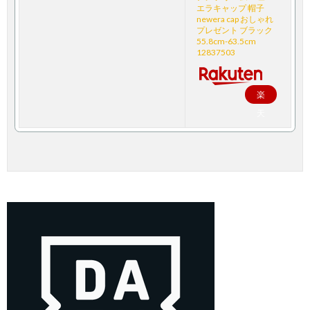
エラキャップ 帽子
newera cap おしゃれ
プレゼント ブラック
55.8cm-63.5cm
12837503
楽
天
で
購
入