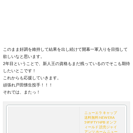
このまま好調を維持して結果を出し続けて開幕一軍入りを目指して
欲しいなと思います。
2年目ということで、新人王の資格もまだ残っているのでそこも期待
したいとこです！
これからも応援していきます。
頑張れ戸田懐生投手！！！
それでは、またっ！
ニューエラ キャップ
送料無料 NEW ERA
59FIFTY NPB オンフ
ィールド 読売ジャイ
アンツ ホーム ニュー