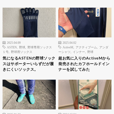
2025.04.09
2025.04.02
ASTEN
,
野球
,
野球専用ソックス
ActiveM
,
アクティブーム
,
アンダ
１号
,
野球用ソックス
ーシャツ
,
インナー
,
野球
気になるASTENの野球ソック
超お気に入りのActiveMから
スはサポーターいらずだが履
発売されたカフホールドイン
きにくいソックス。
ナーを試してみた