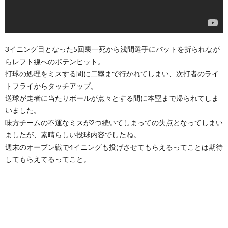
3イニング目となった5回裏一死から浅間選手にバットを折られなが
らレフト線へのポテンヒット。
打球の処理をミスする間に二塁まで行かれてしまい、次打者のライ
トフライからタッチアップ。
送球が走者に当たりボールが点々とする間に本塁まで帰られてしま
いました。
味方チームの不運なミスが2つ続いてしまっての失点となってしまい
ましたが、素晴らしい投球内容でしたね。
週末のオープン戦で4イニングも投げさせてもらえるってことは期待
してもらえてるってこと。