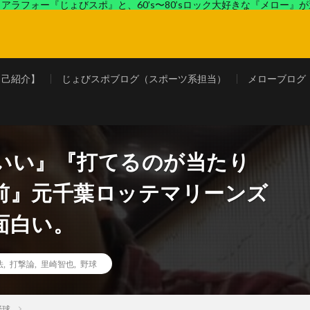
アラフォー『じょびスポ』と、60’s〜80’sロック大好きな『メロー』
ロック好きの『メロー』がコンビでディープなブログを展開中。
自己紹介】
じょびスポブログ（スポーツ系担当）
メローブログ
いい』『打てるのが当たり
前』元千葉ロッテマリーンズ
面白い。
法
,
打撃論
,
里崎智也
,
野球
野球