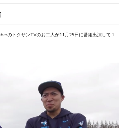
演
berのトクサンTVのお二人が11月25日に番組出演して１