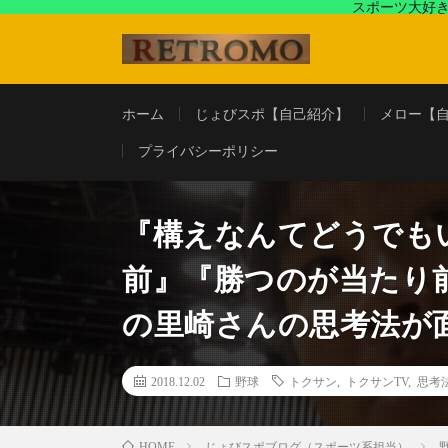
スポーツ大好き
アラフォースポーツ馬鹿『じょびスポ』と60’s〜80's
ホーム
じょびスポ【自己紹介】
メロー【
プライバシーポリシー
『構えなんてどうでも
前』『勝つのが当たり
の里崎さんの思考法が
2018.12.02
野球
トクサン
,
トクサンTV
,
思考
じょびスポブログ（スポーツ系担当）
HOME