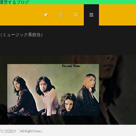
が運営するブログ
（ミュージック系担当）
「All Right Now」