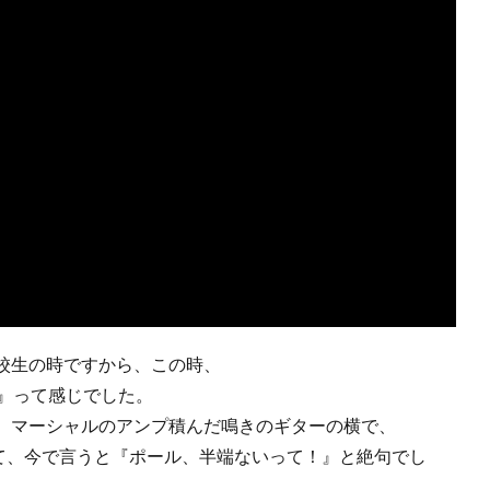
校生の時ですから、この時、
！』って感じでした。
、マーシャルのアンプ積んだ鳴きのギターの横で、
Now～♬” って、今で言うと『ポール、半端ないって！』と絶句でし