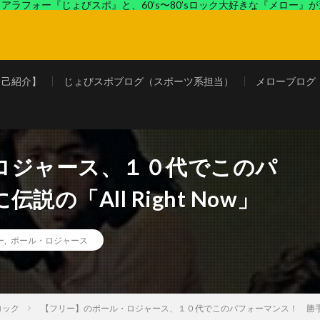
アラフォー『じょびスポ』と、60’s〜80’sロック大好きな『メロー』
ロック好きの『メロー』がコンビでディープなブログを展開中。
自己紹介】
じょびスポブログ（スポーツ系担当）
メローブログ
ロジャース、１０代でこのパ
の「All Right Now」
ー
,
ポール・ロジャース
ロック
【フリー】のポール・ロジャース、１０代でこのパフォーマンス！ 勝手に伝説の