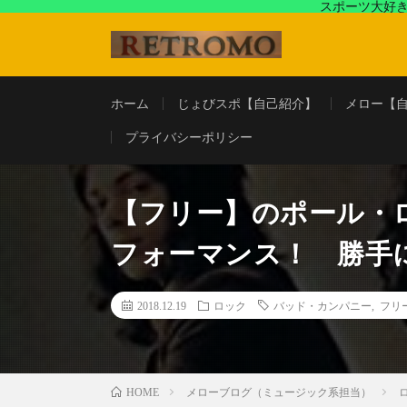
スポーツ大好き
アラフォースポーツ馬鹿『じょびスポ』と60’s〜80's
ホーム
じょびスポ【自己紹介】
メロー【
プライバシーポリシー
【フリー】のポール・
フォーマンス！ 勝手に伝説
2018.12.19
ロック
バッド・カンパニー
,
フリ
メローブログ（ミュージック系担当）
HOME