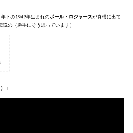
。
年下の1949年生まれの
ポール・ロジャース
が真横に出て
伝説の（勝手にそう思っています）
）」
w）」