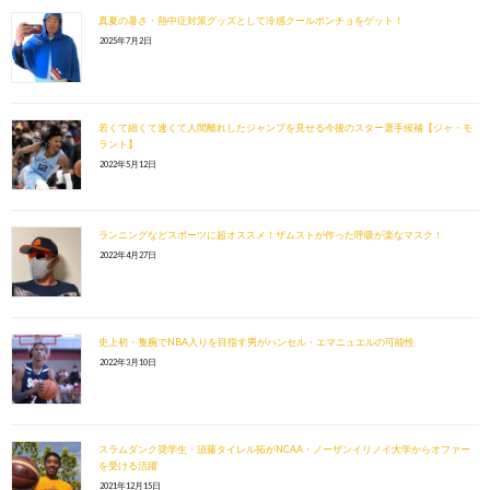
真夏の暑さ・熱中症対策グッズとして冷感クールポンチョをゲット！
2025年7月2日
若くて細くて速くて人間離れしたジャンプを見せる今後のスター選手候補【ジャ・モ
ラント】
2022年5月12日
ランニングなどスポーツに超オススメ！ザムストが作った呼吸が楽なマスク！
2022年4月27日
史上初・隻腕でNBA入りを目指す男がハンセル・エマニュエルの可能性
2022年3月10日
スラムダンク奨学生・須藤タイレル拓がNCAA・ノーザンイリノイ大学からオファー
を受ける活躍
2021年12月15日