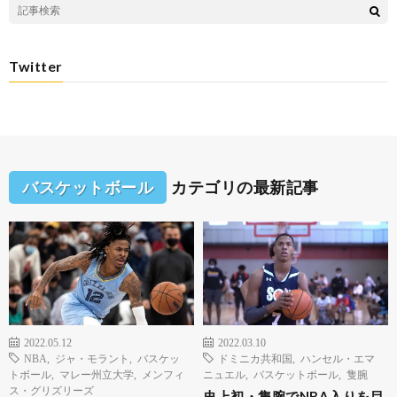
Twitter
バスケットボール
カテゴリの最新記事
2022.05.12
2022.03.10
NBA
,
ジャ・モラント
,
バスケッ
ドミニカ共和国
,
ハンセル・エマ
トボール
,
マレー州立大学
,
メンフィ
ニュエル
,
バスケットボール
,
隻腕
ス・グリズリーズ
史上初・隻腕でNBA入りを目