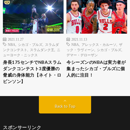
2021.11.27
2021.11.13
NBA
,
シカゴ・ブルズ
,
スラムダ
NBA
,
アレックス・カルーソ
,
ザ
ンクコンテスト
,
スラムダンク王
,
ニ
ック・ラヴィーン
,
シカゴ・ブルズ
,
ューヨーク・ニックス
デマー・デローザン
身長175センチでNBAスラム
今シーズンのNBAは実力者が
ダンクコンテスト3度優勝の
集まったシカゴ・ブルズに個
脅威の身体能力【ネイト・ロ
人的に注目！
ビンソン】
Back to Top
スポンサーリンク