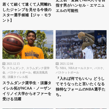
若くて細くて速くて人間離れ
指す男がハンセル・エマニュ
したジャンプを見せる今後の
エルの可能性
スター選手候補【ジャ・モラ
ント】
2021.12.15
2021.12.04
スラムダンク
,
スラムダンク奨学
NBA
,
NBAオールスター
,
バスケ
,
金
,
バスケットボール
,
横浜清風高
バスケットボール
校
,
須藤タイレル拓
『入れば何でもいい』どうし
スラムダンク奨学生・須藤タ
てそうなったと言いたくなる
イレル拓がNCAA・ノーザン
独特なフォームのNBA選手た
イリノイ大学からオファーを
ち。
受ける活躍