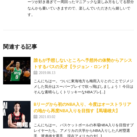
ーツが好き過ぎて一周回ったマニアックな楽しみ方をしてる部分
なんかも書いていきますので、楽しんでいただきたら嬉しいで
す。
関連する記事
誰もが予想しないところへ予想外の体勢からアシス
トするパスの天才【ラジョン・ロンド】
2019.06.13
こんにちはー。 ついに東海地方も梅雨入りとのことでジメジ
メした気分はスーパープレイで吹っ飛ばしましょう！ 今日は
そんな素晴らしくトリッキーなNBAプレ[…]
Bリーグから初のNBA入り、今度はオーストラリア
の地から再度NBA入りを目指す【馬場雄大】
2021.03.02
こんにちはー。 バスケットボールの本場NBA入りを目指すプ
レイヤーたち。 アメリカの大学からNBA入りした八村塁選
手、渡邊雄太選手。 現在アメリカの大[…]