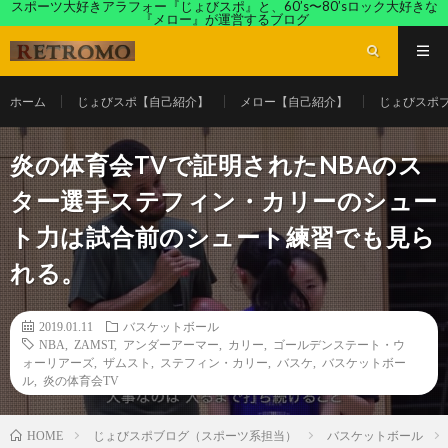
スポーツ大好きアラフォー『じょびスポ』と、60’s〜80’sロック大好きな
『メロー』が運営するブログ
ホーム
じょびスポ【自己紹介】
メロー【自己紹介】
じょびスポ
炎の体育会TVで証明されたNBAのス
ター選手ステフィン・カリーのシュー
ト力は試合前のシュート練習でも見ら
れる。
2019.01.11
バスケットボール
NBA
,
ZAMST
,
アンダーアーマー
,
カリー
,
ゴールデンステート・ウ
ォーリアーズ
,
ザムスト
,
ステフィン・カリー
,
バスケ
,
バスケットボー
ル
,
炎の体育会TV
じょびスポブログ（スポーツ系担当）
バスケットボール
HOME