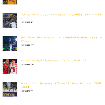
『入れば何でもいい』どうしてそうなったと言いたくなる独特なフォームのNBA選手
たち。
2021年12月4日
身長175センチでNBAスラムダンクコンテスト3度優勝の脅威の身体能力【ネイト・ロ
ビンソン】
2021年11月27日
今シーズンのNBAは実力者が集まったシカゴ・ブルズに個人的に注目！
2021年11月13日
東京オリンピックの勢いそのままに女子バスケ日本代表が史上初アジアカップ五連覇
を達成！
2021年10月6日