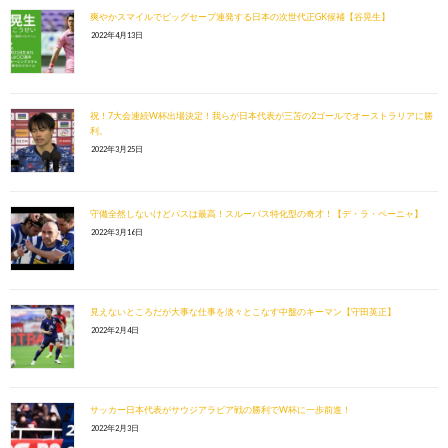
爽やかスマイルでビッグセーブ連発する日本の次世代正GK候補【谷晃生】
2022年4月13日
祝！7大会連続W杯出場決定！我らが日本代表が三苫の2ゴールでオーストラリアに勝
利。
2022年3月25日
守備全然しないけどパスは最高！スルーパス特化型の奇才！【デ・ラ・ペーニャ】
2022年3月16日
見えないところだが大事な仕事を淡々とこなす中盤のキーマン【守田英正】
2022年2月4日
サッカー日本代表がサウジアラビア戦の勝利でW杯に一歩前進！
2022年2月3日