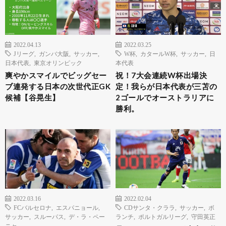
2022.04.13
2022.03.25
Jリーグ
,
ガンバ大阪
,
サッカー
,
W杯
,
カタールW杯
,
サッカー
,
日
日本代表
,
東京オリンピック
本代表
爽やかスマイルでビッグセー
祝！7大会連続W杯出場決
ブ連発する日本の次世代正GK
定！我らが日本代表が三苫の
候補【谷晃生】
2ゴールでオーストラリアに
勝利。
2022.03.16
2022.02.04
FCバルセロナ
,
エスパニョール
,
CDサンタ・クララ
,
サッカー
,
ボ
サッカー
,
スルーパス
,
デ・ラ・ペー
ランチ
,
ポルトガルリーグ
,
守田英正
ニャ