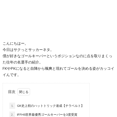
こんにちはー。
今日はサクっとサッカーネタ。
僕が好きなゴールキーパーというポジションなのに点を取りまくっ
た往年の名選手の紹介。
FKやPKになると自陣から颯爽と現れてゴールを決める姿がカッコイ
イんです。
目次
1.
GK史上初のハットトリック達成【チラベルト】
2.
IFFHS世界最優秀ゴールキーパーを3度受賞