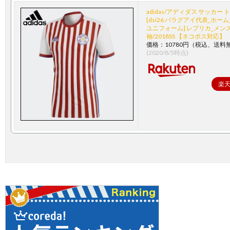
adidas/アディダス サッカー 
[dsi26 パラグアイ代表_ホー
ユニフォーム] レプリカ_メン
袖/2018SS 【ネコポス対応】
価格：10780円（税込、送料無
(2020/8/5時点)
楽