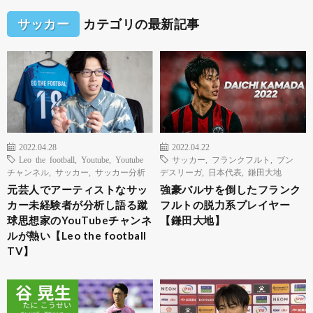
サッカー
カテゴリの最新記事
2022.04.28
2022.04.22
Leo the football
,
Youtube
,
Youtube
サッカー
,
フランクフルト
,
ブン
チャンネル
,
サッカー
,
サッカー分析
デスリーガ
,
日本代表
,
鎌田大地
元芸人でアーティストなサッ
強豪バルサを倒したフランク
カー未経験者が分析し語る蹴
フルトの脱力系プレイヤー
球思想家のYouTubeチャンネ
【鎌田大地】
ルが熱い【Leo the football
TV】