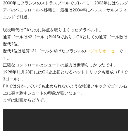
2000年にフランスのストラスブールでプレイし、2003年にはウルグ
アイのペニャロールへ移籍し、最後は2004年にペレス・サルスフィ
エルドで引退。
現役時代はGKなのに得点を取りまくったチラベルト。
通算ゴールは62ゴール（PK45)であり、GKとしての通算ゴール数は
歴代2位。
歴代1位は通算131ゴールを挙げたブラジルの
ロジェリオ・セニ
で
す。
正確なコントロールとシュートの威力は素晴らしかったです。
1998年11月28日にはGK史上初となるハットトリックも達成（PKで
3ゴール）。
PKでは分かっていても止められないような物凄いキックでゴール右
上に突き刺すシュートの印象が強いなぁー。
まずは動画からどうぞ。