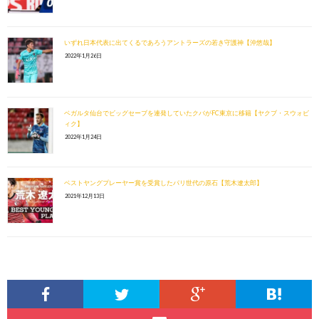
いずれ日本代表に出てくるであろうアントラーズの若き守護神【沖悠哉】
2022年1月26日
ベガルタ仙台でビッグセーブを連発していたクバがFC東京に移籍【ヤクブ・スウォビ
ィク】
2022年1月24日
ベストヤングプレーヤー賞を受賞したパリ世代の原石【荒木遼太郎】
2021年12月13日