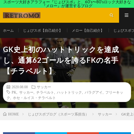
スポーツ大好きアラフォー『じょびスポ』と、60’s〜80’sロック大好きな
『メロー』が運営するブログ
ホーム
じょびスポ【自己紹介】
メロー【自己紹介】
じょびスポ
GK史上初のハットトリックを達成
し、通算62ゴールを誇るFKの名手
【チラベルト】
2020.08.08
サッカー
PK
,
サッカー
,
チラベルト
,
ハットトリック
,
パラグアイ
,
フリーキッ
ク
,
ホセ・ルイス・チラベルト
じょびスポブログ（スポーツ系担当）
サッカー
GK史
HOME