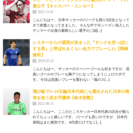
貴公子【キャスパー・ユンカー】
2021.11.01
こんにちはー。 日本サッカーのJリーグも残り5試合となって
きて終盤となってきました。 そんな中で今シーズン加入した
デンマーク出身の素晴らしい選手のご紹[…]
レスターからの退団が決まった『タンクを空っぽに
する男』と呼ばれるくらい全力でプレーした【岡崎
慎司】
2019.05.23
こんにちはー。 サッカーのスーパーゴールも好きですが、泥
臭いゴールやプレーも胸アツになってしまうじょびスポで
す。 今日は泥臭いプレーを厭わない『魂のス[…]
飛び級でU-24五輪日本代表にも選出された日本の将
来を担う若き守護神【鈴木彩艶】
2021.06.11
こんにちはー。 ここのところサッカー日本代表の試合が観ら
れてちょっと嬉しいです。 Jリーグも良いのですが、日本代
表戦はまた格別です。 A代表だけでなく[…]