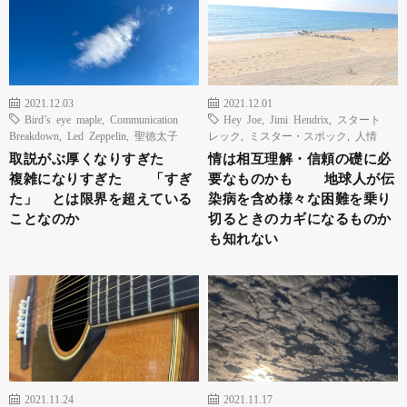
2021.12.03
2021.12.01
Bird’s eye maple
,
Communication
Hey Joe
,
Jimi Hendrix
,
スタート
Breakdown
,
Led Zeppelin
,
聖徳太子
レック
,
ミスター・スポック
,
人情
取説がぶ厚くなりすぎた
情は相互理解・信頼の礎に必
複雑になりすぎた 「すぎ
要なものかも 地球人が伝
た」 とは限界を超えている
染病を含め様々な困難を乗り
ことなのか
切るときのカギになるものか
も知れない
2021.11.24
2021.11.17