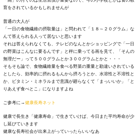
育をされているかもしれませんが
普通の大人が
「一日の食物繊維の摂取量は」と問われて「１８～２０グラム」な
んて答えられる人って居ないと思います
それは答えられなくても、テレビのなんとかショッピングで「一日
の野菜はこんなに要るんです」と秤に乗ってる画を見て、「そんの
無理だー」って５００グラムとか３００グラムとかと・・・
そもそも論で、食物繊維量を食べる野菜の重量と勘違いされている
としたら、効率的に摂れるもんから摂ろうとか、水溶性と不溶性と
か、ビタミン・ミネラルまで意識が廻らなくて「まっいいか」「と
りあえず食べとこ」になりますよね
ご参考に→
健康長寿ネット
健康で長生き「健康寿命」で生きていけば、今日また平均寿命が少
し延びていきます
健康な長寿社会が出来上がっていったらいいなあ