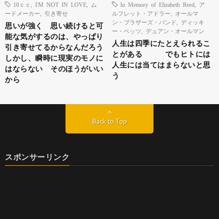
10ｃｃ
,
I'M NOT IN LOVE
,
ム
In Memory of Elizabeth Reed
,
ア
ードメーカー
,
引き寄せ
ルフレット・アドラー
,
オールマ
ン・ブラザーズ・バンド
,
ディッキ
思いが強く 思い続けると可
ー・ベッツ
,
デュアン・オールマン
能な気がするのは、やっぱり
人生は四季にたとえられるこ
引き寄せてるからなんだろう
とがある でもヒトには
しかし、瞬時に現実のモノに
人生には当てはまらないと思
はならない そのほうがいい
う
から
Back to Top
スポンサーリンク