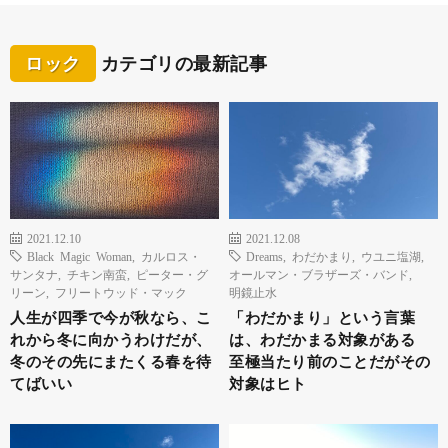
ロック
カテゴリの最新記事
2021.12.10
2021.12.08
Black Magic Woman
,
カルロス・
Dreams
,
わだかまり
,
ウユニ塩湖
,
サンタナ
,
チキン南蛮
,
ピーター・グ
オールマン・ブラザーズ・バンド
,
リーン
,
フリートウッド・マック
明鏡止水
人生が四季で今が秋なら、こ
「わだかまり」という言葉
れから冬に向かうわけだが、
は、わだかまる対象がある
冬のその先にまたくる春を待
至極当たり前のことだがその
てばいい
対象はヒト