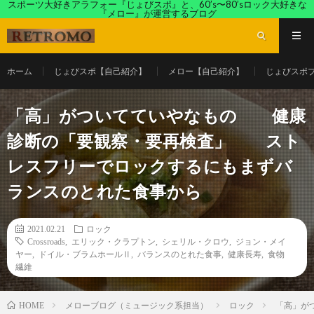
スポーツ大好きアラフォー『じょびスポ』と、60’s〜80’sロック大好きな
『メロー』が運営するブログ
ホーム
じょびスポ【自己紹介】
メロー【自己紹介】
じょびスポ
「高」がついてていやなもの 健康
診断の「要観察・要再検査」 スト
レスフリーでロックするにもまずバ
ランスのとれた食事から
2021.02.21
ロック
Crossroads
,
エリック・クラプトン
,
シェリル・クロウ
,
ジョン・メイ
ヤー
,
ドイル・ブラムホールⅡ
,
バランスのとれた食事
,
健康長寿
,
食物
繊維
メローブログ（ミュージック系担当）
ロック
「高」が
HOME