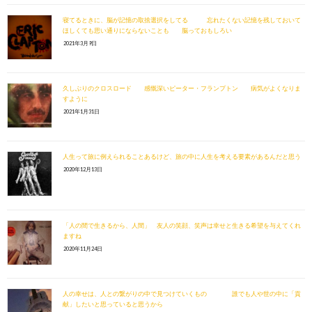
寝てるときに、脳が記憶の取捨選択をしてる 忘れたくない記憶を残しておいて
ほしくても思い通りにならないことも 脳っておもしろい
2021年3月9日
久しぶりのクロスロード 感慨深いピーター・フランプトン 病気がよくなりま
すように
2021年1月31日
人生って旅に例えられることあるけど、旅の中に人生を考える要素があるんだと思う
2020年12月13日
「人の間で生きるから、人間」 友人の笑顔、笑声は幸せと生きる希望を与えてくれ
ますね
2020年11月24日
人の幸せは、人との繋がりの中で見つけていくもの 誰でも人や世の中に「貢
献」したいと思っていると思うから