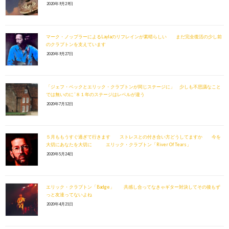
2020年9月29日
マーク・ノップラーによるLaylaのリフレインが素晴らしい まだ完全復活の少し前
のクラプトンを支えています
2020年9月27日
「ジェフ・ベックとエリック・クラプトンが同じステージに」 少しも不思議なこと
では無いのに ’８１年のステージはレベルが違う
2020年7月12日
５月ももうすぐ過ぎて行きます ストレスとの付き合い方どうしてますか 今を
大切にあなたを大切に エリック・クラプトン「River Of Tears」
2020年5月24日
エリック・クラプトン「Badge」 共感し合ってなきゃギター対決してその後もず
っと友達ってないよね
2020年4月21日