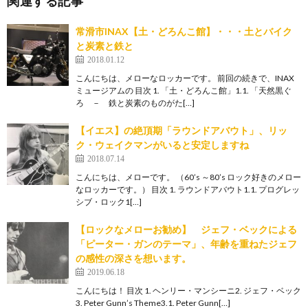
関連する記事
常滑市INAX【土・どろんこ館】・・・土とバイク
と炭素と鉄と
2018.01.12
こんにちは、メローなロッカーです。 前回の続きで、INAX
ミュージアムの 目次 1. 「土・どろんこ館」1.1. 「天然黒ぐ
ろ － 鉄と炭素のものがた[…]
【イエス】の絶頂期「ラウンドアバウト」、リッ
ク・ウェイクマンがいると安定しますね
2018.07.14
こんにちは、メローです。 （60’s ～80’s ロック好きのメロー
なロッカーです。） 目次 1. ラウンドアバウト1.1. プログレッ
シブ・ロック1[…]
【ロックなメローお勧め】 ジェフ・ベックによる
「ピーター・ガンのテーマ」、年齢を重ねたジェフ
の感性の深さを想います。
2019.06.18
こんにちは！ 目次 1. ヘンリー・マンシーニ2. ジェフ・ベック
3. Peter Gunn’s Theme3.1. Peter Gunn[…]