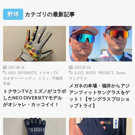
野球
カテゴリの最新記事
2025.06.18
2025.05.14
NEO DIVERSITY
,
トクサンTV
,
A-FIT
,
RUDY PROJECT
,
Zeems
,
ネオダーバーシティ
,
ミズノ
,
守備用
サングラス
手袋
メガネの本場・福井からアジ
トクサンTVとミズノがコラボ
アンフィットサングラスをゲ
したNEO DIVERSITYモデル
ット！【サングラスプロショ
がオシャレ・カッコイイ！
ップトライ】