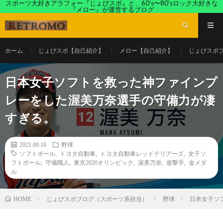
スポーツ大好きアラフォー『じょびスポ』と、60’s〜80’sロック大好きな
『メロー』が運営するブログ
ホーム
じょびスポ【自己紹介】
メロー【自己紹介】
じょびスポ
日本女子ソフトを救った神ファインプ
レーをした渥美万奈選手の守備力が凄
すぎる。
2021.09.18
野球
ソフトボール
,
トヨタ自動車
,
トヨタ自動車レッドテリアーズ
,
女子ソ
フトボール
,
守備職人
,
東京2020オリンピック
,
渥美万奈
,
遊撃手
,
金メダ
ル
じょびスポブログ（スポーツ系担当）
野球
日本女子ソ
HOME