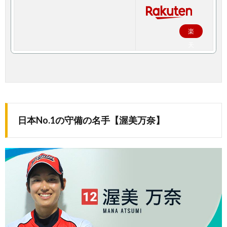
楽
天
で
購
入
日本No.1の守備の名手【渥美万奈】