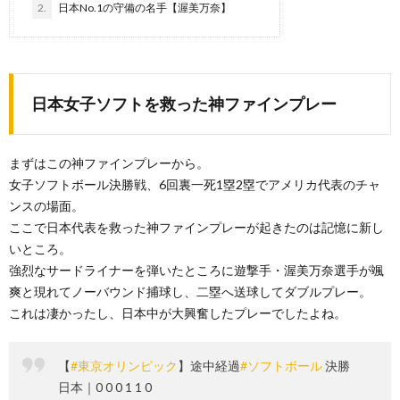
2.
日本No.1の守備の名手【渥美万奈】
日本女子ソフトを救った神ファインプレー
まずはこの神ファインプレーから。
女子ソフトボール決勝戦、6回裏一死1塁2塁でアメリカ代表のチャ
ンスの場面。
ここで日本代表を救った神ファインプレーが起きたのは記憶に新し
いところ。
強烈なサードライナーを弾いたところに遊撃手・渥美万奈選手が颯
爽と現れてノーバウンド捕球し、二塁へ送球してダブルプレー。
これは凄かったし、日本中が大興奮したプレーでしたよね。
【
#東京オリンピック
】途中経過
#ソフトボール
決勝
日本｜0 0 0 1 1 0