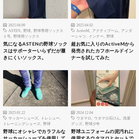
2025.04.09
2025.04.02
ASTEN
,
野球
,
野球専用ソックス
ActiveM
,
アクティブーム
,
アンダ
１号
,
野球用ソックス
ーシャツ
,
インナー
,
野球
気になるASTENの野球ソック
超お気に入りのActiveMから
スはサポーターいらずだが履
発売されたカフホールドイン
きにくいソックス。
ナーを試してみた
2025.01.22
2024.12.04
サッカーシューズ
,
トレシュー
,
ウタマロ
,
ウタマロ石けん
,
洗濯
トレーニングシューズ
,
野球
グッズ
,
野球少年
野球にオシャレでカラフルな
野球ユニフォームの泥汚れに
サッカーシューズを使用して
使用するウタマロとセットで