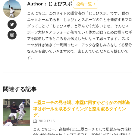
Author：じょびスポ
投稿一覧
こんにちは。このサイトの運営者の「じょびスポ」です。 僕の
ニックネームである「じょび」とスポーツのことを発信するブロ
グってことで「じょびスポ」と呼んでくださいませ。 そんなス
ポーツ大好きアラフォーが落ちていく体力と戦うために様々なギ
アを駆使してるところをお伝えしたいなって思ってます。 スポ
ーツが好き過ぎて一周回ったマニアックな楽しみ方をしてる部分
なんかも書いていきますので、楽しんでいただきたら嬉しいで
す。
関連する記事
三塁コーチの見せ場、本塁に回すかどうかの判断基
準はボールを取るタイミングと塁を蹴るタイミン
グ。
2019.12.16
こんにちはー。 高校時代は三塁コーチとして監督からの信頼
がなぜか熱かったじょびスポです。 試合に出ていない時はも