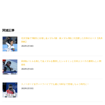
関連記事
北京五輪で5種目に出場し金メダル1個・銀メダル3個と大活躍した日本のエース【高木
美帆】
2022年2月18日
高回転バトルを制して金メダルを獲得したシャオミンと日本人コーチの素晴らしい関
係性
2022年2月16日
スノーボード女子ハーフパイプでも遂に1260まで登場しちゃう時代に！
2022年2月15日