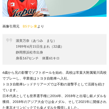
画像引用元
BSテレ東
より
渥美万奈（あつみ まな）
1989年6月15日生まれ（32歳）
静岡県浜松市出身
身長167センチ 体重61キロ
6歳から兄の影響でソフトボールを始め、高校は常葉大附属菊川高校
でプレーし、卒業後はトヨタ自動車へ入社。
トヨタ自動車レッドテリアーズでは不動の遊撃手として活躍を続け
ています。
日本代表としても世界選手権に2016年、2018年と出場し銀メダルを
獲得、2018年のアジア大会では金メダル、そして2021年に開催され
た東京オリンピックでも金メダルを獲得しました。