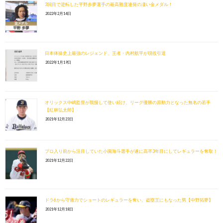
3回目で逆転した平野歩夢選手の最高難度連発の凄い金メダル！
2022年2月14日
日本体操史上最強のレジェンド、王者・内村航平が現役引退
2022年1月19日
オリックス中嶋監督が我慢して使い続け、リーグ優勝の原動力となった無名の若手
【紅林弘太郎】
2021年12月23日
プロ入り前から注目していた小園海斗選手が遂に高卒3年目にしてレギュラーを奪取！
2021年12月22日
ドラ6から守備力でショートのレギュラーを奪い、盗塁王にもなった男【中野拓夢】
2021年12月18日