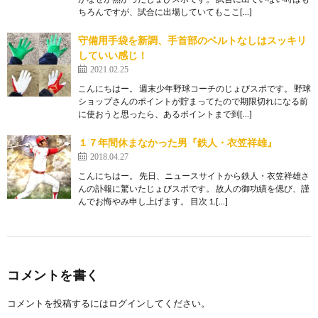
ちろんですが、試合に出場していてもここ[…]
守備用手袋を新調、手首部のベルトなしはスッキリ
していい感じ！
2021.02.25
こんにちはー。 週末少年野球コーチのじょびスポです。 野球
ショップさんのポイントが貯まってたので期限切れになる前
に使おうと思ったら、あるポイントまで到[…]
１７年間休まなかった男『鉄人・衣笠祥雄』
2018.04.27
こんにちはー。 先日、ニュースサイトから鉄人・衣笠祥雄さ
んの訃報に驚いたじょびスポです。 故人の御功績を偲び、謹
んでお悔やみ申し上げます。 目次 1.[…]
コメントを書く
コメントを投稿するには
ログイン
してください。