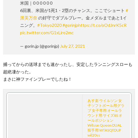
米国｜0 0 0 0 0 0
6回裏、米国が1死1・2塁のチャンス。ここでショート
#
渥美万奈
の好守でダブルプレー。金メダルまであと1イ
ニング。
#Tokyo2020
#gorinjp
https://t.co/oOdJnrK5cR
pic.twitter.com/G1xLiro2mc
— gorin.jp (@gorinjp)
July 27, 2021
捕ってからの送球までも速かったし、安定したランニングスローも
超絶凄かった。
まさに神ファインプレーでしたね！
あす楽 ウイルソン 女
子ソフトボール用グラ
ブ 女子専用 オールラ
ウンド用 サイズ8S オ
ールポジション
Wilson Queen DUAL
投手用 WTASQTDUF
wil20ss