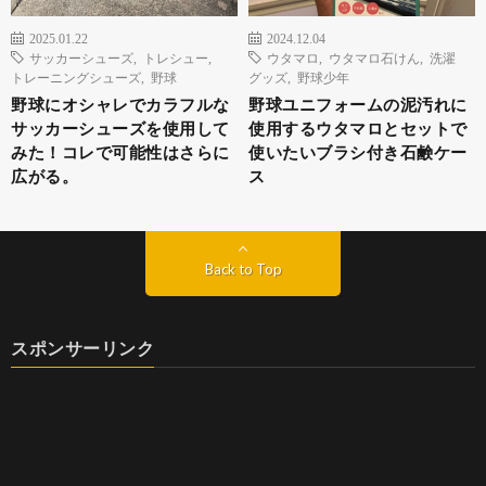
2025.01.22
2024.12.04
サッカーシューズ
,
トレシュー
,
ウタマロ
,
ウタマロ石けん
,
洗濯
トレーニングシューズ
,
野球
グッズ
,
野球少年
野球にオシャレでカラフルな
野球ユニフォームの泥汚れに
サッカーシューズを使用して
使用するウタマロとセットで
みた！コレで可能性はさらに
使いたいブラシ付き石鹸ケー
広がる。
ス
Back to Top
スポンサーリンク