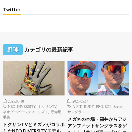
Twitter
野球
カテゴリの最新記事
2025.06.18
2025.05.14
NEO DIVERSITY
,
トクサンTV
,
A-FIT
,
RUDY PROJECT
,
Zeems
,
ネオダーバーシティ
,
ミズノ
,
守備用
サングラス
手袋
メガネの本場・福井からアジ
トクサンTVとミズノがコラボ
アンフィットサングラスをゲ
したNEO DIVERSITYモデル