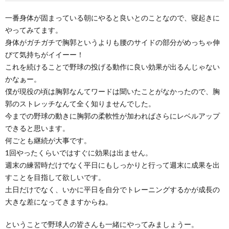
一番身体が固まっている朝にやると良いとのことなので、寝起きに
やってみてます。
身体がガチガチで胸郭というよりも腰のサイドの部分がめっちゃ伸
びて気持ちがイイーー！
これを続けることで野球の投げる動作に良い効果が出るんじゃない
かなぁー。
僕が現役の頃は胸郭なんてワードは聞いたことがなかったので、胸
郭のストレッチなんて全く知りませんでした。
今までの野球の動きに胸郭の柔軟性が加わればさらにレベルアップ
できると思います。
何ごとも継続が大事です。
1回やったくらいではすぐに効果は出ません。
週末の練習時だけでなく平日にもしっかりと行って週末に成果を出
すことを目指して欲しいです。
土日だけでなく、いかに平日を自分でトレーニングするかが成長の
大きな差になってきますからね。
ということで野球人の皆さんも一緒にやってみましょうー。