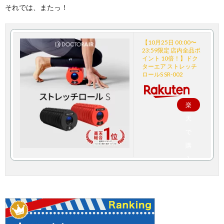
それでは、またっ！
【10月25日 00:00〜
23:59限定 店内全品ポ
イント 10倍！】ドク
ターエア ストレッチ
ロールS SR-002
楽
天
で
購
入