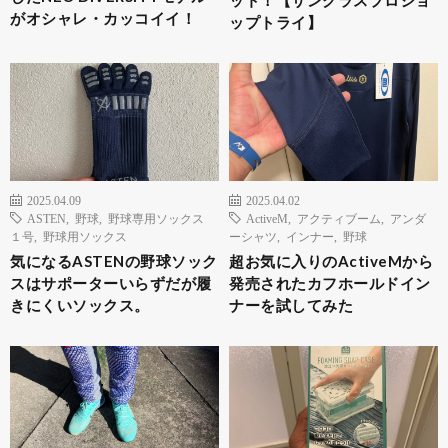
ット！【サングラスプロショ
がオシャレ・カッコイイ！
ップトライ】
2025.04.09
2025.04.02
ASTEN
,
野球
,
野球専用ソックス
ActiveM
,
アクティブーム
,
アンダ
１号
,
野球用ソックス
ーシャツ
,
インナー
,
野球
気になるASTENの野球ソック
超お気に入りのActiveMから
スはサポーターいらずだが履
発売されたカフホールドイン
きにくいソックス。
ナーを試してみた