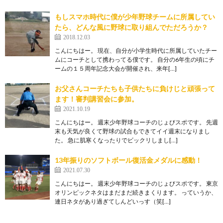
もしスマホ時代に僕が少年野球チームに所属してい
たら、どんな風に野球に取り組んでただろうか？
2018.12.03
こんにちはー。 現在、自分が小学生時代に所属していたチー
ムにコーチとして携わってる僕です。 自分の6年生の頃にチ
ームの１５周年記念大会が開催され、来年[…]
お父さんコーチたちも子供たちに負けじと頑張って
ます！審判講習会に参加。
2021.10.19
こんにちはー。 週末少年野球コーチのじょびスポです。 先週
末も天気が良くて野球の試合もできてイイ週末になりまし
た。 急に肌寒くなったりでビックリしまし[…]
13年振りのソフトボール復活金メダルに感動！
2021.07.30
こんにちはー。 週末少年野球コーチのじょびスポです。 東京
オリンピックネタはまだまだ続きまくります。 っていうか、
連日ネタがあり過ぎてしんどいっす（笑[…]