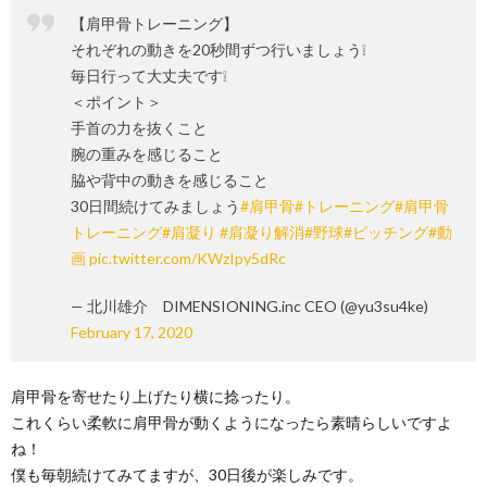
【肩甲骨トレーニング】
それぞれの動きを20秒間ずつ行いましょう❕
毎日行って大丈夫です❕
＜ポイント＞
手首の力を抜くこと
腕の重みを感じること
脇や背中の動きを感じること
30日間続けてみましょう
#肩甲骨
#トレーニング
#肩甲骨
トレーニング
#肩凝り
#肩凝り解消
#野球
#ピッチング
#動
画
pic.twitter.com/KWzIpy5dRc
— 北川雄介 DIMENSIONING.inc CEO (@yu3su4ke)
February 17, 2020
肩甲骨を寄せたり上げたり横に捻ったり。
これくらい柔軟に肩甲骨が動くようになったら素晴らしいですよ
ね！
僕も毎朝続けてみてますが、30日後が楽しみです。