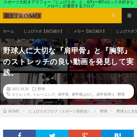
スポーツ大好きアラフォー『じょびスポ』と、60’s〜80’sロック大好きな
『メロー』が運営するブログ
ホーム
じょびスポ【自己紹介】
メロー【自己紹介】
じょびスポ
野球人に大切な『肩甲骨』と『胸郭』
のストレッチの良い動画を発見して実
践。
2021.10.26
野球
ストレッチ
,
トレーニング
,
肩甲骨
,
肩甲骨はがし
,
肩甲骨周り
,
野球
じょびスポブログ（スポーツ系担当）
野球
野球人に大
HOME