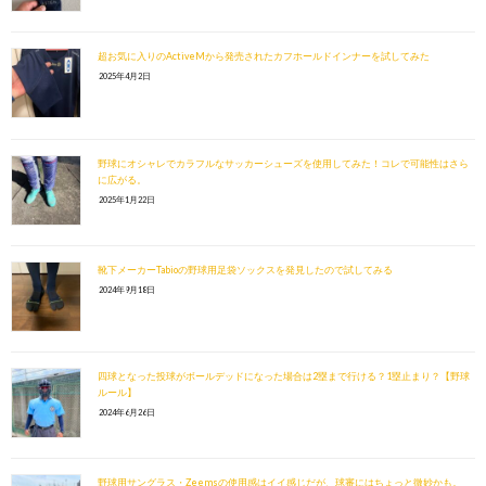
超お気に入りのActiveMから発売されたカフホールドインナーを試してみた
2025年4月2日
野球にオシャレでカラフルなサッカーシューズを使用してみた！コレで可能性はさら
に広がる。
2025年1月22日
靴下メーカーTabioの野球用足袋ソックスを発見したので試してみる
2024年9月18日
四球となった投球がボールデッドになった場合は2塁まで行ける？1塁止まり？【野球
ルール】
2024年6月26日
野球用サングラス・Zeemsの使用感はイイ感じだが、球審にはちょっと微妙かも。