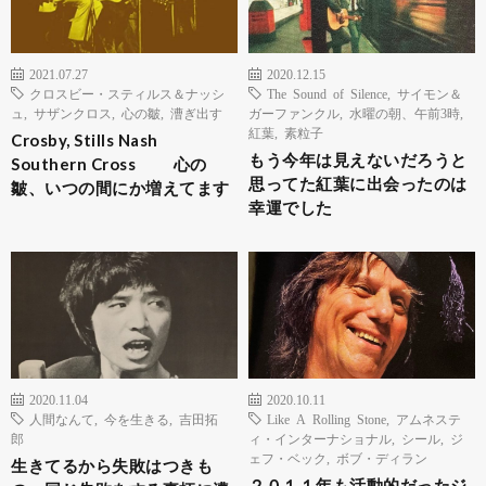
2021.07.27
2020.12.15
クロスビー・スティルス＆ナッシ
The Sound of Silence
,
サイモン＆
ュ
,
サザンクロス
,
心の皺
,
漕ぎ出す
ガーファンクル
,
水曜の朝、午前3時
,
紅葉
,
素粒子
Crosby, Stills Nash
もう今年は見えないだろうと
Southern Cross 心の
思ってた紅葉に出会ったのは
皺、いつの間にか増えてます
幸運でした
2020.11.04
2020.10.11
人間なんて
,
今を生きる
,
吉田拓
Like A Rolling Stone
,
アムネステ
郎
ィ・インターナショナル
,
シール
,
ジ
ェフ・ベック
,
ボブ・ディラン
生きてるから失敗はつきも
２０１１年も活動的だったジ