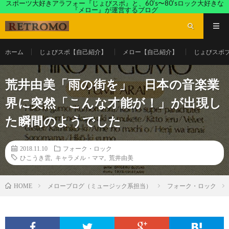
スポーツ大好きアラフォー『じょびスポ』と、60’s〜80’sロック大好きな
『メロー』が運営するブログ
ホーム
じょびスポ【自己紹介】
メロー【自己紹介】
じょびスポ
荒井由美「雨の街を」 日本の音楽業
界に突然「こんな才能が！」が出現し
た瞬間のようでした
2018.11.10
フォーク・ロック
ひこうき雲
,
キャラメル・ママ
,
荒井由美
メローブログ（ミュージック系担当）
フォーク・ロック
HOME