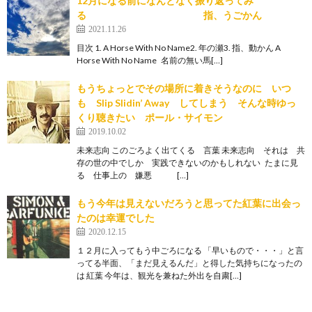
12月になる前になんとなく振り返ってみ
る 指、うごかん
2021.11.26
目次 1. A Horse With No Name2. 年の瀬3. 指、動かん A
Horse With No Name 名前の無い馬[…]
もうちょっとでその場所に着きそうなのに いつ
も Slip Slidin’ Away してしまう そんな時ゆっ
くり聴きたい ポール・サイモン
2019.10.02
未来志向 このごろよく出てくる 言葉 未来志向 それは 共
存の世の中でしか 実践できないのかもしれない たまに見
る 仕事上の 嫌悪 […]
もう今年は見えないだろうと思ってた紅葉に出会っ
たのは幸運でした
2020.12.15
１２月に入ってもう中ごろになる 「早いもので・・・」と言
ってる半面、「まだ見えるんだ」と得した気持ちになったの
は 紅葉 今年は、観光を兼ねた外出を自粛[…]