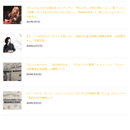
【ロックなメローお勧め】オリアンティ「This is It」で見た時の『えっ！誰？』とい
う衝撃、ホンマもんのブルースがうれしい「Voodoo chile」/「思いついたらリセット
もあるよ」
2019年3月7日
また、いつの日かコンサートで会いたい、説得力のある歌唱と素敵な歌声 山本潤子
さん「卒業写真」
2018年12月17日
ブレッド＆バター 「あの頃のまま」、プロデュース軍団「ティン・パン・アレー」
の影響度を再認識した瞬間でした
2018年10月2日
ハイ・ファイ・セット ユーミンにより、ギリギリの領域を覗いてしまったナンバー
「朝日の中で微笑んで」
2018年10月1日