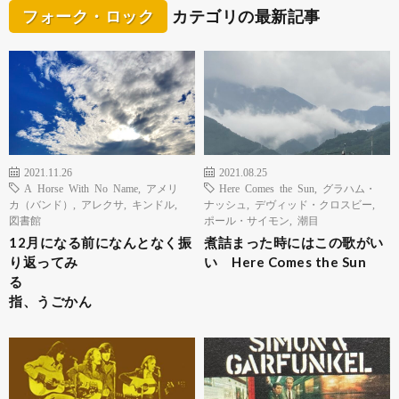
フォーク・ロック
カテゴリの最新記事
2021.11.26
2021.08.25
A Horse With No Name
,
アメリ
Here Comes the Sun
,
グラハム・
カ（バンド）
,
アレクサ
,
キンドル
,
ナッシュ
,
デヴィッド・クロスビー
,
図書館
ポール・サイモン
,
潮目
12月になる前になんとなく振
煮詰まった時にはこの歌がい
り返ってみ
い Here Comes the Sun
る
指、うごかん