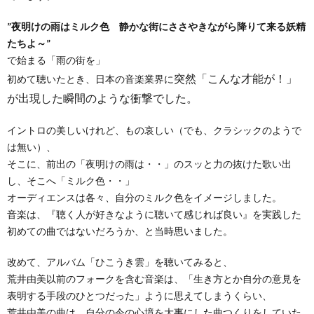
”夜明けの雨はミルク色 静かな街にささやきながら降りて来る妖精
たちよ～”
で始まる「雨の街を」
突然「
こんな才能が！」
初めて聴いたとき、日本の音楽業界に
が出現した瞬間のような衝撃でした。
イントロの美しいけれど、もの哀しい（でも、クラシックのようで
は無い）、
そこに、前出の「夜明けの雨は・・」のスッと力の抜けた歌い出
し、そこへ「ミルク色・・」
オーディエンスは各々、自分のミルク色をイメージしました。
音楽は、『聴く人が好きなように聴いて感じれば良い』を実践した
初めての曲ではないだろうか、と当時思いました。
改めて、アルバム「ひこうき雲」を聴いてみると、
荒井由美以前のフォークを含む音楽は、「生き方とか自分の意見を
表明する手段のひとつだった」ように思えてしまうくらい、
荒井由美の曲は、自分の今の心境を大事にした曲つくりをしていた