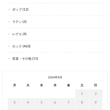
ポップ
(12)
ラテン
(3)
レゲエ
(4)
ロック
(460)
音楽・その他
(15)
2026年8月
月
火
水
木
金
土
日
1
2
3
4
5
6
7
8
9