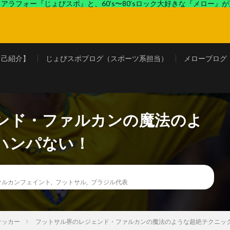
アラフォー『じょびスポ』と、60’s〜80’sロック大好きな『メロー』
ロック好きの『メロー』がコンビでディープなブログを展開中。
自己紹介】
じょびスポブログ（スポーツ系担当）
メローブログ
ンド・ファルカンの魔法のよ
ハンパない！
ァルカンフェイント
,
フットサル
,
ブラジル代表
サッカー
フットサル界のレジェンド・ファルカンの魔法のような超絶テクニッ