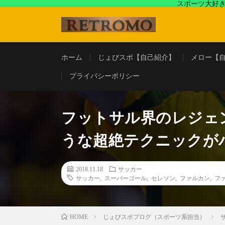
スポーツ大好き
アラフォースポーツ馬鹿『じょびスポ』と60’s〜80's
ホーム
じょびスポ【自己紹介】
メロー【
プライバシーポリシー
フットサル界のレジェ
うな超絶テクニックが
2018.11.18
サッカー
サッカー
,
スーパーゴール
,
セレソン
,
ファルカン
,
フ
じょびスポブログ（スポーツ系担当）
HOME